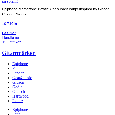
Epiphone Mastertone Bowtie Open Back Banjo Inspired by Gibson
Custom Natural
10 710
kr
Läs mer
Handla nu
Till Butiken
Gitarrmärken
Epiphone
Faith
Fender
Gear4music
Gibson
Godin
Gretsch
Hartwood
Ibanez
Epiphone
Faith