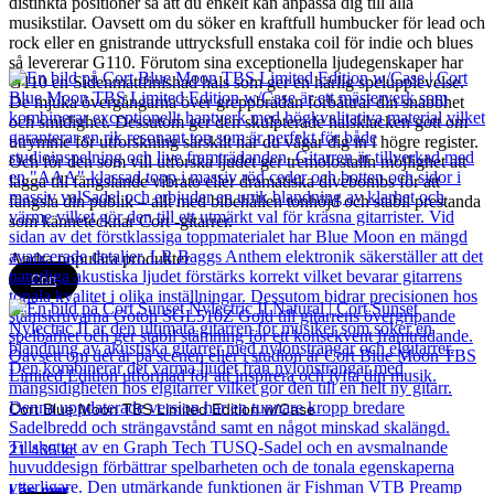
distinkta positioner så att du enkelt kan anpassa dig till alla
musikstilar. Oavsett om du söker en kraftfull humbucker för lead och
rock eller en gnistrande uttrycksfull enstaka coil för indie och blues
så levererar G110. Förutom sina exceptionella ljudegenskaper har
G110 en Sidenmattfinishad hals som ger en härlig spelupplevelse.
De mjuka övergångarna över greppbrädan förbättrar din snabbhet
och smidighet. Dessutom ger den skulpterade halsklacken gott om
utrymme för utforskning särskilt när du vågar dig in i högre register.
Och för den som vill utforska ljudet ger tremolostalln möjlighet att
lägga till fängslande vibrato eller dramatiska divebombs för att
fängsla din publik – allt med bibehållen tonhöjd och stabil prestanda
som kännetecknar Cort -gitarrer.
Andra populära produkter
Cort
Cort Blue Moon TBS Limited Edition w/Case
21 435
kr
Läs mer