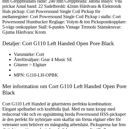
mm Greppbrädans radie: 240 mm Greppbräda: Jatoba Inlays: Vita
prickar Antal band: 22 Sadelbredd: 42mm Hårdvara & Elektronik
Hals pickup: Cort Powersound Single Coil Pickup för
mellanregister: Cort Powersound Single Coil Pickup i stalln: Cort
Powersound Humbucker Reglage: Volym & ton Pickupomkopplare:
5-vägs omkopplare Stall: 6-punkts Vintage Tremolo Stämskruvar:
Gjutna Hårdvara: Krom
Detaljer: Cort G110 Left Handed Open Pore Black
Varumärke: Cort
Återförsäljare: Gear 4 Music SE
Gitarrer > Elgitarr
MPN: G110-LH-OPBK
Mer information om Cort G110 Left Handed Open Pore
Black
Cort G110 Left Handed är gitarristens perfekta kombination:
Elegant spelbarhet och kraftfulla ljud. Med en tunn kropp med
reducerad vikt och en uppsättning breda Powersound HSS-pickuper
är den perfekt för nybörjare som skaffar sin första elgitarr eller för
veteraner som behöver en mångsidig arbetshäst. Pickuperna har fem