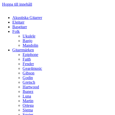
Hoppa till innehåll
Akustiska Gitarrer
Elgitarr
Basgitarr
Folk
Ukulele
Banjo
Mandolin
Gitarrmärken
Epiphone
Faith
Fender
Gear4music
Gibson
Godin
Gretsch
Hartwood
Ibanez
Luna
Martin
Ortega
Sigma
Squier