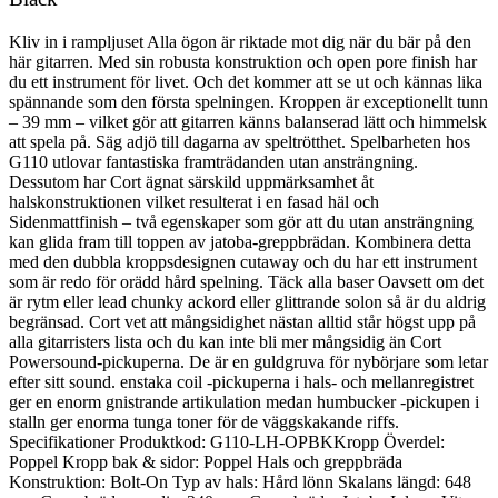
Kliv in i rampljuset Alla ögon är riktade mot dig när du bär på den
här gitarren. Med sin robusta konstruktion och open pore finish har
du ett instrument för livet. Och det kommer att se ut och kännas lika
spännande som den första spelningen. Kroppen är exceptionellt tunn
– 39 mm – vilket gör att gitarren känns balanserad lätt och himmelsk
att spela på. Säg adjö till dagarna av speltrötthet. Spelbarheten hos
G110 utlovar fantastiska framträdanden utan ansträngning.
Dessutom har Cort ägnat särskild uppmärksamhet åt
halskonstruktionen vilket resulterat i en fasad häl och
Sidenmattfinish – två egenskaper som gör att du utan ansträngning
kan glida fram till toppen av jatoba-greppbrädan. Kombinera detta
med den dubbla kroppsdesignen cutaway och du har ett instrument
som är redo för orädd hård spelning. Täck alla baser Oavsett om det
är rytm eller lead chunky ackord eller glittrande solon så är du aldrig
begränsad. Cort vet att mångsidighet nästan alltid står högst upp på
alla gitarristers lista och du kan inte bli mer mångsidig än Cort
Powersound-pickuperna. De är en guldgruva för nybörjare som letar
efter sitt sound. enstaka coil -pickuperna i hals- och mellanregistret
ger en enorm gnistrande artikulation medan humbucker -pickupen i
stalln ger enorma tunga toner för de väggskakande riffs.
Specifikationer Produktkod: G110-LH-OPBKKropp Överdel:
Poppel Kropp bak & sidor: Poppel Hals och greppbräda
Konstruktion: Bolt-On Typ av hals: Hård lönn Skalans längd: 648