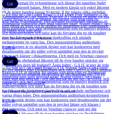
Cort
Cort Sunset Nylectric II Natural
7 135
kr
Läs mer
Cort
Cort Grand Regal GA1E Open Pore Sunburst
3 575
kr
Läs mer