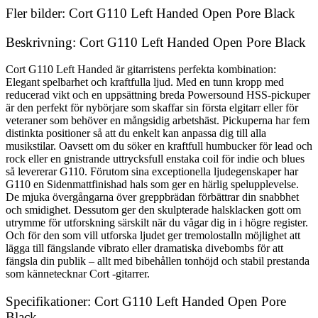
Fler bilder: Cort G110 Left Handed Open Pore Black
Beskrivning: Cort G110 Left Handed Open Pore Black
Cort G110 Left Handed är gitarristens perfekta kombination:
Elegant spelbarhet och kraftfulla ljud. Med en tunn kropp med
reducerad vikt och en uppsättning breda Powersound HSS-pickuper
är den perfekt för nybörjare som skaffar sin första elgitarr eller för
veteraner som behöver en mångsidig arbetshäst. Pickuperna har fem
distinkta positioner så att du enkelt kan anpassa dig till alla
musikstilar. Oavsett om du söker en kraftfull humbucker för lead och
rock eller en gnistrande uttrycksfull enstaka coil för indie och blues
så levererar G110. Förutom sina exceptionella ljudegenskaper har
G110 en Sidenmattfinishad hals som ger en härlig spelupplevelse.
De mjuka övergångarna över greppbrädan förbättrar din snabbhet
och smidighet. Dessutom ger den skulpterade halsklacken gott om
utrymme för utforskning särskilt när du vågar dig in i högre register.
Och för den som vill utforska ljudet ger tremolostalln möjlighet att
lägga till fängslande vibrato eller dramatiska divebombs för att
fängsla din publik – allt med bibehållen tonhöjd och stabil prestanda
som kännetecknar Cort -gitarrer.
Specifikationer: Cort G110 Left Handed Open Pore
Black