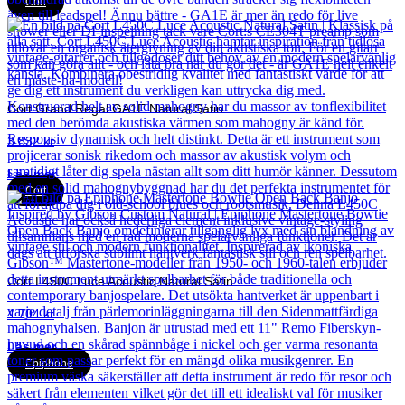
Cort
Cort Grand Regal GA1E Natural Satin
3 832
kr
Läs mer
Cort
Cort L450C Luce Acoustic Natural Satin
4 704
kr
Läs mer
Epiphone