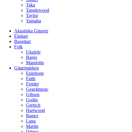
Taka
Tanglewood
Taylor
Yamaha
Akustiska Gitarrer
Elgitarr
Basgitarr
Folk
Ukulele
Banjo
Mandolin
Gitarrmärken
Epiphone
Faith
Fender
Gear4music
Gibson
Godin
Gretsch
Hartwood
Ibanez
Luna
Martin
Ortega