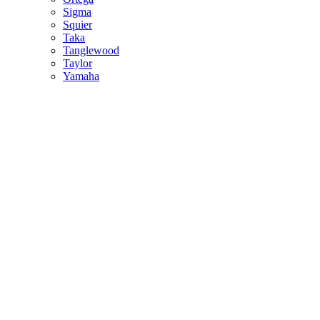
Sigma
Squier
Taka
Tanglewood
Taylor
Yamaha