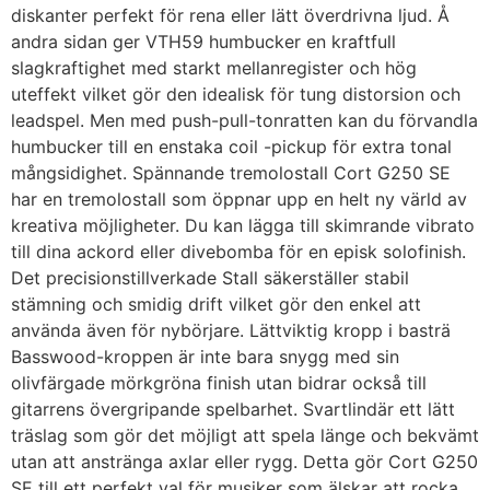
diskanter perfekt för rena eller lätt överdrivna ljud. Å
andra sidan ger VTH59 humbucker en kraftfull
slagkraftighet med starkt mellanregister och hög
uteffekt vilket gör den idealisk för tung distorsion och
leadspel. Men med push-pull-tonratten kan du förvandla
humbucker till en enstaka coil -pickup för extra tonal
mångsidighet. Spännande tremolostall Cort G250 SE
har en tremolostall som öppnar upp en helt ny värld av
kreativa möjligheter. Du kan lägga till skimrande vibrato
till dina ackord eller divebomba för en episk solofinish.
Det precisionstillverkade Stall säkerställer stabil
stämning och smidig drift vilket gör den enkel att
använda även för nybörjare. Lättviktig kropp i basträ
Basswood-kroppen är inte bara snygg med sin
olivfärgade mörkgröna finish utan bidrar också till
gitarrens övergripande spelbarhet. Svartlindär ett lätt
träslag som gör det möjligt att spela länge och bekvämt
utan att anstränga axlar eller rygg. Detta gör Cort G250
SE till ett perfekt val för musiker som älskar att rocka