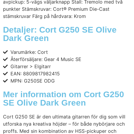
avpickup: 5-vägs väljarknapp Stall: Tremolo med två
punkter Stämskruvar: Cort® Premium Die-Cast
stämskruvar Färg på hårdvara: Krom
Detaljer: Cort G250 SE Olive
Dark Green
Varumärke: Cort
Återförsäljare: Gear 4 Music SE
Gitarrer > Elgitarr
EAN: 8809817982415
MPN: G250SE ODG
Mer information om Cort G250
SE Olive Dark Green
Cort G250 SE är den ultimata gitarren för dig som vill
utforska nya kreativa höjder – för både nybörjare och
proffs. Med sin kombination av HSS-pickuper och