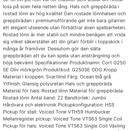
loss på scen hela natten lång. Hals och greppbräda i
rostad lönn av hög kvalitet Den rostade lönnhalsen och
greppbrädan i premiumutförande ger inte bara gitarren
ett elegant utseende utan förbättrar även spelbarheten.
Rostad lönn är mer stabil och mindre benägen att vrida
sig vilket säkerställer att din gitarr förblir i toppskick i
många år framöver. Dessutom gör den släta
greppbrädan att du kan spela utan ansträngning och
böja bekvämt Specifikationer Produktnamn: Cort G250
SE Oliv mörkgrön Produktkod: G250SE ODG Kropp
Material i kroppen: Svartlind Färg: Ocean blå grå
Ytfinish: Glansig polyuretan Hals och greppbräda
Material för hals: Rostad lönn Material för greppbräda:
Rostad lönn Antal band: 22 Bandtorlek: Jumbo
Hårdvara och elektronik Pickupkonfiguration: HSS
Pickup för stall: Voiced Tone VTH59 Humbucker
Mellanregister pickup: Voiced Tone VTS63 Single Coil
Pickup för hals: Voiced Tone VTS63 Single Coil Växling