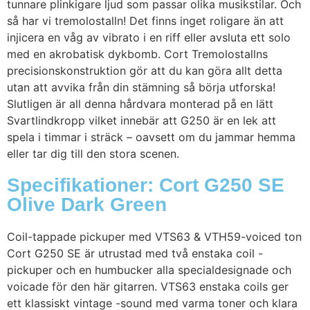
tunnare plinkigare ljud som passar olika musikstilar. Och
så har vi tremolostalln! Det finns inget roligare än att
injicera en våg av vibrato i en riff eller avsluta ett solo
med en akrobatisk dykbomb. Cort Tremolostallns
precisionskonstruktion gör att du kan göra allt detta
utan att avvika från din stämning så börja utforska!
Slutligen är all denna hårdvara monterad på en lätt
Svartlindkropp vilket innebär att G250 är en lek att
spela i timmar i sträck – oavsett om du jammar hemma
eller tar dig till den stora scenen.
Specifikationer: Cort G250 SE
Olive Dark Green
Coil-tappade pickuper med VTS63 & VTH59-voiced ton
Cort G250 SE är utrustad med två enstaka coil -
pickuper och en humbucker alla specialdesignade och
voicade för den här gitarren. VTS63 enstaka coils ger
ett klassiskt vintage -sound med varma toner och klara