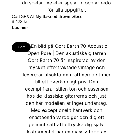
Cort SFX All Myrtlewood Brown Gloss
8 422
kr
Läs mer
Cort