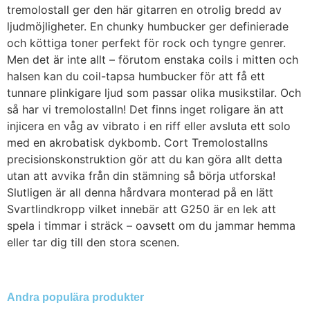
tremolostall ger den här gitarren en otrolig bredd av
ljudmöjligheter. En chunky humbucker ger definierade
och köttiga toner perfekt för rock och tyngre genrer.
Men det är inte allt – förutom enstaka coils i mitten och
halsen kan du coil-tapsa humbucker för att få ett
tunnare plinkigare ljud som passar olika musikstilar. Och
så har vi tremolostalln! Det finns inget roligare än att
injicera en våg av vibrato i en riff eller avsluta ett solo
med en akrobatisk dykbomb. Cort Tremolostallns
precisionskonstruktion gör att du kan göra allt detta
utan att avvika från din stämning så börja utforska!
Slutligen är all denna hårdvara monterad på en lätt
Svartlindkropp vilket innebär att G250 är en lek att
spela i timmar i sträck – oavsett om du jammar hemma
eller tar dig till den stora scenen.
Andra populära produkter