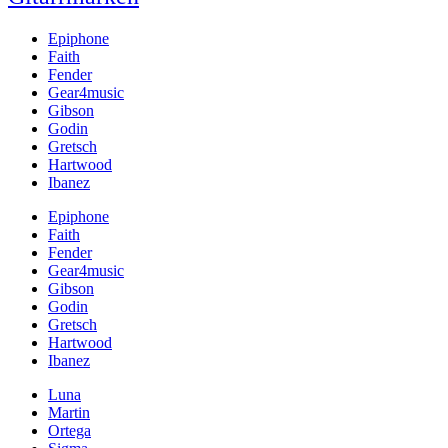
Epiphone
Faith
Fender
Gear4music
Gibson
Godin
Gretsch
Hartwood
Ibanez
Epiphone
Faith
Fender
Gear4music
Gibson
Godin
Gretsch
Hartwood
Ibanez
Luna
Martin
Ortega