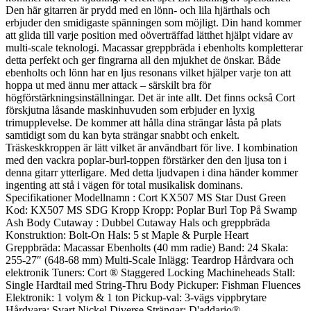
Den här gitarren är prydd med en lönn- och lila hjärthals och
erbjuder den smidigaste spänningen som möjligt. Din hand kommer
att glida till varje position med oöverträffad lätthet hjälpt vidare av
multi-scale teknologi. Macassar greppbräda i ebenholts kompletterar
detta perfekt och ger fingrarna all den mjukhet de önskar. Både
ebenholts och lönn har en ljus resonans vilket hjälper varje ton att
hoppa ut med ännu mer attack – särskilt bra för
högförstärkningsinställningar. Det är inte allt. Det finns också Cort
förskjutna låsande maskinhuvuden som erbjuder en lyxig
trimupplevelse. De kommer att hålla dina strängar låsta på plats
samtidigt som du kan byta strängar snabbt och enkelt.
Träskeskkroppen är lätt vilket är användbart för live. I kombination
med den vackra poplar-burl-toppen förstärker den den ljusa ton i
denna gitarr ytterligare. Med detta ljudvapen i dina händer kommer
ingenting att stå i vägen för total musikalisk dominans.
Specifikationer Modellnamn : Cort KX507 MS Star Dust Green
Kod: KX507 MS SDG Kropp Kropp: Poplar Burl Top På Swamp
Ash Body Cutaway : Dubbel Cutaway Hals och greppbräda
Konstruktion: Bolt-On Hals: 5 st Maple & Purple Heart
Greppbräda: Macassar Ebenholts (40 mm radie) Band: 24 Skala:
255-27″ (648-68 mm) Multi-Scale Inlägg: Teardrop Hårdvara och
elektronik Tuners: Cort ® Staggered Locking Machineheads Stall:
Single Hardtail med String-Thru Body Pickuper: Fishman Fluences
Elektronik: 1 volym & 1 ton Pickup-val: 3-vägs vippbrytare
Hårdvara: Svart Nickel Diverse Strängar: D'addario®