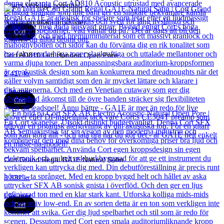
gitarrs verkliga potential.
Andra populära produkter
Cort
Cort AD810 Left Handed Open Pore
2 417
kr
Läs mer
Cort
Cort Grand Regal GA1E Natural Satin
3 832
kr
Läs mer
Cort