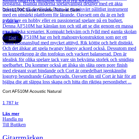
Cort L100C Luce Acoustic Natural Satin
2 846
kr
Läs mer
Cort
Cort AF510M Acoustic Natural
1 787
kr
Läs mer
Handla nu
Till Butiken
Gitarrmärken