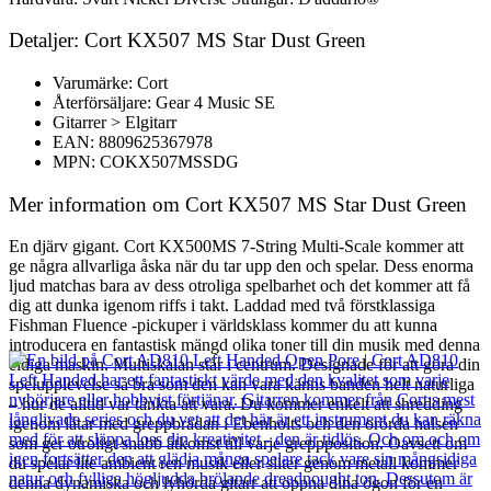
Detaljer: Cort KX507 MS Star Dust Green
Varumärke: Cort
Återförsäljare: Gear 4 Music SE
Gitarrer > Elgitarr
EAN: 8809625367978
MPN: COKX507MSSDG
Mer information om Cort KX507 MS Star Dust Green
En djärv gigant. Cort KX500MS 7-String Multi-Scale kommer att
ge några allvarliga åska när du tar upp den och spelar. Dess enorma
ljud matchas bara av dess otroliga spelbarhet och det kommer att få
dig att dunka igenom riffs i takt. Laddad med två förstklassiga
Fishman Fluence -pickuper i världsklass kommer du att kunna
introducera en fantastisk mängd olika toner till din musik med denna
eldiga maskin. Multiskalan står i centrum. Designade för att göra din
spelupplevelse så bra som den kan vara känns banden helt naturliga
– hur de alltid var tänkta att vara. Du kommer enkelt att shredding
igenom låtar med greppbrädan i Ebenholts och den orörda halsen
som ger otroligt snabb åtkomst till varje greppposition. Oavsett om
du spelar lite ambient ren musik eller sliter genom metall kommer
denna dynamiska och lyhörda gitarr att öppna dina ögon för en