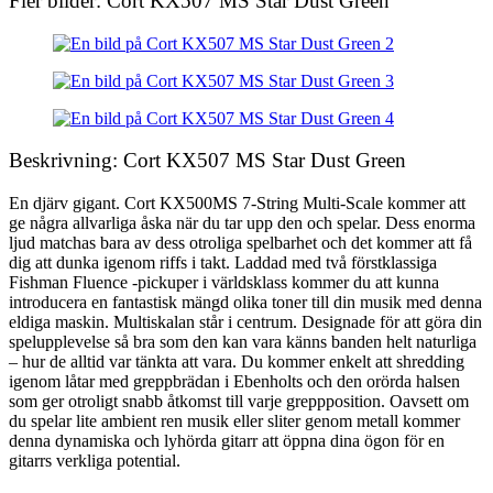
Fler bilder: Cort KX507 MS Star Dust Green
Beskrivning: Cort KX507 MS Star Dust Green
En djärv gigant. Cort KX500MS 7-String Multi-Scale kommer att
ge några allvarliga åska när du tar upp den och spelar. Dess enorma
ljud matchas bara av dess otroliga spelbarhet och det kommer att få
dig att dunka igenom riffs i takt. Laddad med två förstklassiga
Fishman Fluence -pickuper i världsklass kommer du att kunna
introducera en fantastisk mängd olika toner till din musik med denna
eldiga maskin. Multiskalan står i centrum. Designade för att göra din
spelupplevelse så bra som den kan vara känns banden helt naturliga
– hur de alltid var tänkta att vara. Du kommer enkelt att shredding
igenom låtar med greppbrädan i Ebenholts och den orörda halsen
som ger otroligt snabb åtkomst till varje greppposition. Oavsett om
du spelar lite ambient ren musik eller sliter genom metall kommer
denna dynamiska och lyhörda gitarr att öppna dina ögon för en
gitarrs verkliga potential.