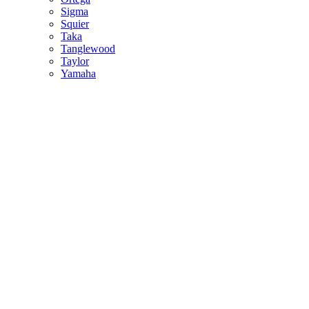
Sigma
Squier
Taka
Tanglewood
Taylor
Yamaha