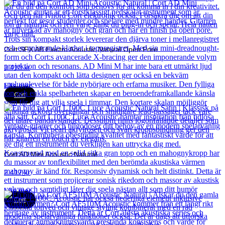
Cort SFX AB Electro Acoustic Natural Open Pore
3 418
kr
Läs mer
Cort
Cort AD Mini Acoustic Natural
2 417
kr
Läs mer
Cort