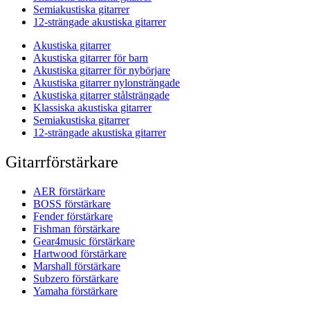
Semiakustiska gitarrer
12-strängade akustiska gitarrer
Akustiska gitarrer
Akustiska gitarrer för barn
Akustiska gitarrer för nybörjare
Akustiska gitarrer nylonsträngade
Akustiska gitarrer stålsträngade
Klassiska akustiska gitarrer
Semiakustiska gitarrer
12-strängade akustiska gitarrer
Gitarrförstärkare
AER förstärkare
BOSS förstärkare
Fender förstärkare
Fishman förstärkare
Gear4music förstärkare
Hartwood förstärkare
Marshall förstärkare
Subzero förstärkare
Yamaha förstärkare