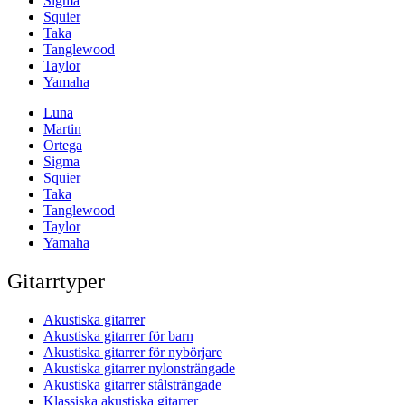
Sigma
Squier
Taka
Tanglewood
Taylor
Yamaha
Luna
Martin
Ortega
Sigma
Squier
Taka
Tanglewood
Taylor
Yamaha
Gitarrtyper
Akustiska gitarrer
Akustiska gitarrer för barn
Akustiska gitarrer för nybörjare
Akustiska gitarrer nylonsträngade
Akustiska gitarrer stålsträngade
Klassiska akustiska gitarrer