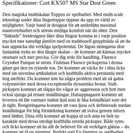
Specifikationer: Cort KX507 MS Star Dust Green
Den magiska multiskalan Toppen av spelbarhet. Med multi-scale
teknologi under dina fingertoppar öppnar du upp en värld av
möjligheter. Varje band är designat för att underlätta maximal
manövrerbarhet och största möjliga komfort när du sliter. Den
”fläktade” fretdesignen låter dina fingrar komma in i varje position
mycket mer naturligt jämfört med en traditionell greppbräda så att du
kan upptäcka din verkliga spelpotential. De lägsta strängarna drar
fantastisk nytta av den längre skalan – de kommer att kännas mycket
stramare och mer precisa. Gör dig redo för handling. Fluence
Grymhet Pumpar ut ström. Fishman Fluence pickuperna i denna
gitarr ger den en rytande ton. De kommer att väcka liv i dina licks
med sin suveräna artikulation och kraftfulla aktiva prestanda med
hög uteffekt. Du kommer inte ha några problem med att nå galna
volymnivåer med dessa exceptionella dynamiska bestar. Stall-
pickupen kommer att släppa lös vågor av aggression och bett men
också sjunga på renare inställningar. Halsupptagaren kommer att
leverera ett lite varmare mättat ljud som är lika kristallklart som det
är tight. Rengöringarna kommer att vara ljusa och definierade medan
inställningar för hög förstärkning kommer att sväva genom mixen
med lätthet. Dina riffs kommer att hoppa ut och anta en helt ny
karaktär med dessa otroligt kraftfulla orörda pickuper. Både rytm-
och licks kommer att ha allt de behöver för att verkligen glänsa – du
kommer att få en njutning. Perfekt spel En fästning av spelbarhet.