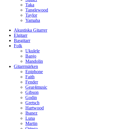
Taka
Tanglewood
Taylor
Yamaha
Akustiska Gitarrer
Elgitarr
Basgitarr
Folk
Ukulele
Banjo
Mandolin
Gitarrmärken
Epiphone
Faith
Fender
Gear4music
Gibson
Godin
Gretsch
Hartwood
Ibanez
Luna
Martin
Ortega