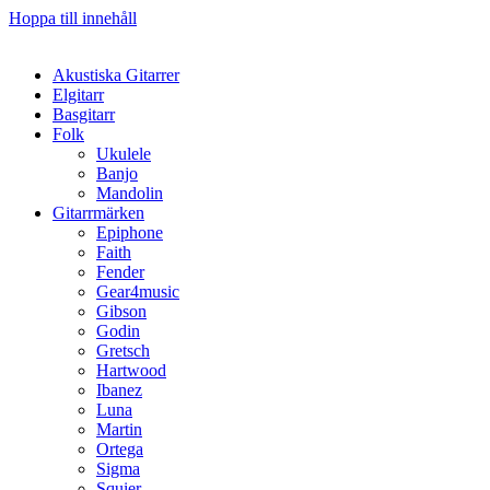
Hoppa till innehåll
Akustiska Gitarrer
Elgitarr
Basgitarr
Folk
Ukulele
Banjo
Mandolin
Gitarrmärken
Epiphone
Faith
Fender
Gear4music
Gibson
Godin
Gretsch
Hartwood
Ibanez
Luna
Martin
Ortega
Sigma
Squier