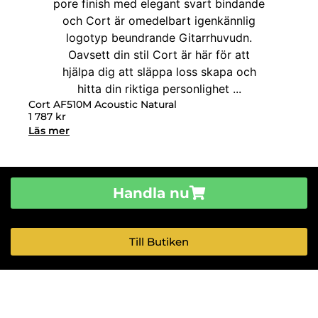
Cort AF510M Acoustic Natural
1 787
kr
Läs mer
Handla nu
Till Butiken
Gitarrmärken