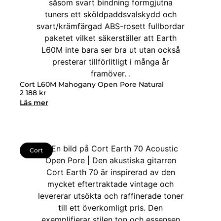
Cort L60M Mahogany Open Pore Natural
2 188
kr
Läs mer
Cort