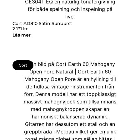
Cort AD810 Satin Sunburst
2 131
kr
Läs mer
Cort