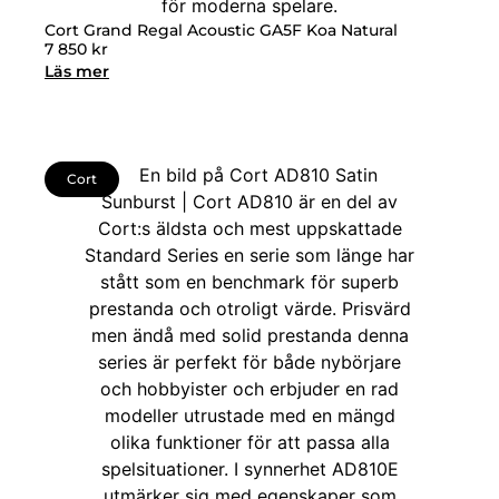
Cort Grand Regal Acoustic GA5F Koa Natural
7 850
kr
Läs mer
Cort