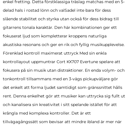
enkel fretting. Detta förstklassiga träslag matchas med en 5-
delad hals i rostad lönn och valSadel inte bara för dess
slående stabilitet och styrka utan också för dess bidrag till
gitarrens tonala karaktär. Den här kombinationen ger ett
fokuserat ljud som kompletterar kroppens naturliga
akustiska resonans och ger en rik och fyllig musikupplevelse.
Förenklad kontroll maximerat uttryck Med sin enkla
kontrollayout uppmuntrar Cort KX707 Evertune spelare att
fokusera på sin musik utan distraktioner. En enda volym- och
tonkontroll tillsammans med en 3-vägs pickupväljare gör
det enkelt att forma ljudet samtidigt som gränssnittet hålls
rent. Denna enkelhet gör att musiker kan uttrycka sig fullt ut
och kanalisera sin kreativitet i sitt spelande istället för att
krångla med komplexa kontroller. Det är ett
tillvägagångssätt som bevisar att mindre ibland är mer när