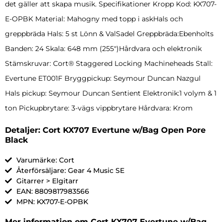
det gäller att skapa musik. Specifikationer Kropp Kod: KX707-
E-OPBK Material: Mahogny med topp i askHals och
greppbräda Hals: 5 st Lönn & ValSadel Greppbräda:Ebenholts
Banden: 24 Skala: 648 mm (255″)Hårdvara och elektronik
Stämskruvar: Cort® Staggered Locking Machineheads Stall:
Evertune ET001F Bryggpickup: Seymour Duncan Nazgul
Hals pickup: Seymour Duncan Sentient Elektronik:1 volym & 1
ton Pickupbrytare: 3-vägs vippbrytare Hårdvara: Krom
Detaljer: Cort KX707 Evertune w/Bag Open Pore
Black
Varumärke: Cort
Återförsäljare: Gear 4 Music SE
Gitarrer > Elgitarr
EAN: 8809817983566
MPN: KX707-E-OPBK
Mer information om Cort KX707 Evertune w/Bag