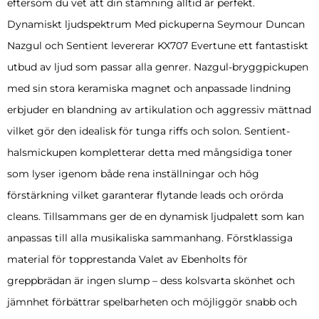
eftersom du vet att din stämning alltid är perfekt.
Dynamiskt ljudspektrum Med pickuperna Seymour Duncan
Nazgul och Sentient levererar KX707 Evertune ett fantastiskt
utbud av ljud som passar alla genrer. Nazgul-bryggpickupen
med sin stora keramiska magnet och anpassade lindning
erbjuder en blandning av artikulation och aggressiv mättnad
vilket gör den idealisk för tunga riffs och solon. Sentient-
halsmickupen kompletterar detta med mångsidiga toner
som lyser igenom både rena inställningar och hög
förstärkning vilket garanterar flytande leads och orörda
cleans. Tillsammans ger de en dynamisk ljudpalett som kan
anpassas till alla musikaliska sammanhang. Förstklassiga
material för topprestanda Valet av Ebenholts för
greppbrädan är ingen slump – dess kolsvarta skönhet och
jämnhet förbättrar spelbarheten och möjliggör snabb och