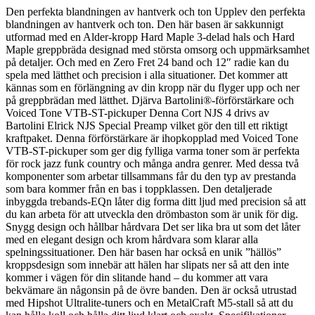
Den perfekta blandningen av hantverk och ton Upplev den perfekta
blandningen av hantverk och ton. Den här basen är sakkunnigt
utformad med en Alder-kropp Hard Maple 3-delad hals och Hard
Maple greppbräda designad med största omsorg och uppmärksamhet
på detaljer. Och med en Zero Fret 24 band och 12″ radie kan du
spela med lätthet och precision i alla situationer. Det kommer att
kännas som en förlängning av din kropp när du flyger upp och ner
på greppbrädan med lätthet. Djärva Bartolini®-förförstärkare och
Voiced Tone VTB-ST-pickuper Denna Cort NJS 4 drivs av
Bartolini Elrick NJS Special Preamp vilket gör den till ett riktigt
kraftpaket. Denna förförstärkare är ihopkopplad med Voiced Tone
VTB-ST-pickuper som ger dig fylliga varma toner som är perfekta
för rock jazz funk country och många andra genrer. Med dessa två
komponenter som arbetar tillsammans får du den typ av prestanda
som bara kommer från en bas i toppklassen. Den detaljerade
inbyggda trebands-EQn låter dig forma ditt ljud med precision så att
du kan arbeta för att utveckla den drömbaston som är unik för dig.
Snygg design och hållbar hårdvara Det ser lika bra ut som det låter
med en elegant design och krom hårdvara som klarar alla
spelningssituationer. Den här basen har också en unik ”hällös”
kroppsdesign som innebär att hälen har slipats ner så att den inte
kommer i vägen för din slitande hand – du kommer att vara
bekvämare än någonsin på de övre banden. Den är också utrustad
med Hipshot Ultralite-tuners och en MetalCraft M5-stall så att du