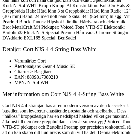
kan hålla koll och hålla ditt ljud klart och exakt. Specifikationer
Kod: NJS-4 WHT Kropp Kropp: Al Konstruktion: Bolt-On Hals &
Greppbräda Hals: Hård lönn 3 st Greppbräda: Hård lönn Radie: 12″
(305 mm) Band: 24 med noll band Skala: 34″ (864 mm) Inlägg: Vit
Pearloid Block Tuners: Hipshot Ultralite Hårdvara och elektronik
Bro: MetalCraft M4 Pickuper: Voiced Tone VTB-ST Elektronik:
Bartolini® Elrick NJS Special Preamp Hårdvara: Chrome Strängar:
D'Addario EXL165 Special: BenSadel
Detaljer: Cort NJS 4 4-String Bass White
Varumärke: Cort
Återförsäljare: Gear 4 Music SE
Gitarrer > Basgitarr
EAN: 8809817080210
MPN: NJS-4 WHT
Mer information om Cort NJS 4 4-String Bass White
Cort NJS 4 4-strängad bas är en modern version av den klassiska J-
basstilen som levererar enastående prestanda och spelbarhet. Dess
”hällösa” kroppsdesign har en nedslipad halsled vilket ger maximal
åtkomst till den övre greppbrädan – den är supersnygg! Voiced Tone
VTB-ST pickuper och Bartolini Preamp ger precision tonkontroll så
att du kan skapa ditt ljud precis som du vill ha det. Denna elektronik