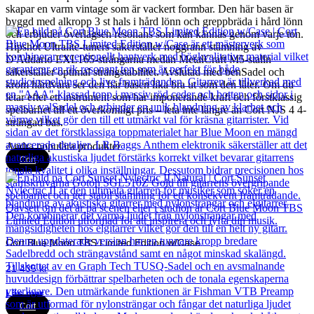
skapar en varm vintage som är vackert formbar. Den här basen är
byggd med alkropp 3 st hals i hård lönn och greppbräda i hård lönn
och erbjuder överlägsen resonans som kan kännas genom varje ton.
Hipshot Ultralite-tuners säkerställer noggrann stämning av
D'Addario EXL165-strängarna medan MetalCraft M5-stalln
säkerställer optimal strängstabilitet. Avslutad med benSadel och
krom hårdvara ser den här basen lika bra ut som den låter. Om du
letar efter ett instrument som har imponerande kraft och förstklassig
spelbarhet till ett överkomligt pris – leta inte längre än Cort NJS 4 4-
strängad bas.
Andra populära produkter
Cort
Cort Blue Moon TBS Limited Edition w/Case
21 435
kr
Läs mer
Cort