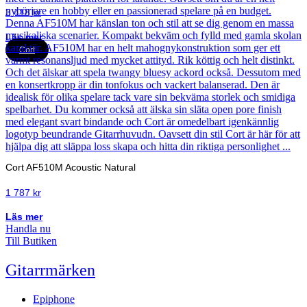
3 418
kr
Läs mer
Cort
Cort AF510M Acoustic Natural
1 787
kr
Läs mer
Handla nu
Till Butiken
Gitarrmärken
Epiphone