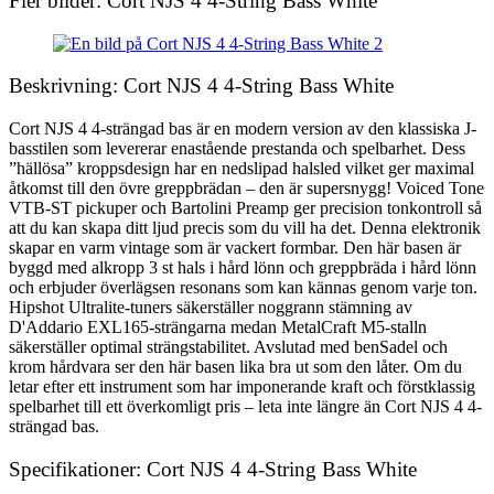
Fler bilder: Cort NJS 4 4-String Bass White
Beskrivning: Cort NJS 4 4-String Bass White
Cort NJS 4 4-strängad bas är en modern version av den klassiska J-
basstilen som levererar enastående prestanda och spelbarhet. Dess
”hällösa” kroppsdesign har en nedslipad halsled vilket ger maximal
åtkomst till den övre greppbrädan – den är supersnygg! Voiced Tone
VTB-ST pickuper och Bartolini Preamp ger precision tonkontroll så
att du kan skapa ditt ljud precis som du vill ha det. Denna elektronik
skapar en varm vintage som är vackert formbar. Den här basen är
byggd med alkropp 3 st hals i hård lönn och greppbräda i hård lönn
och erbjuder överlägsen resonans som kan kännas genom varje ton.
Hipshot Ultralite-tuners säkerställer noggrann stämning av
D'Addario EXL165-strängarna medan MetalCraft M5-stalln
säkerställer optimal strängstabilitet. Avslutad med benSadel och
krom hårdvara ser den här basen lika bra ut som den låter. Om du
letar efter ett instrument som har imponerande kraft och förstklassig
spelbarhet till ett överkomligt pris – leta inte längre än Cort NJS 4 4-
strängad bas.
Specifikationer: Cort NJS 4 4-String Bass White