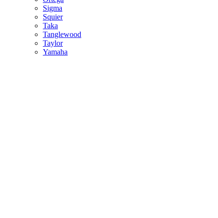
Sigma
Squier
Taka
Tanglewood
Taylor
Yamaha