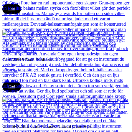
Läs mer
Cort
Cort AD810 Satin Sunburst
2 131
kr
Läs mer
Cort
Cort SFX AB Electro Acoustic Natural Open Pore