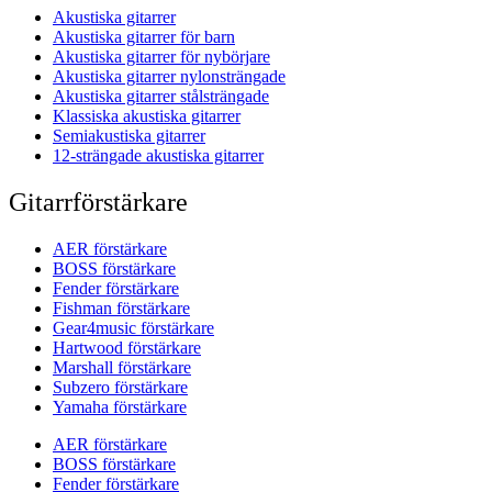
Akustiska gitarrer
Akustiska gitarrer för barn
Akustiska gitarrer för nybörjare
Akustiska gitarrer nylonsträngade
Akustiska gitarrer stålsträngade
Klassiska akustiska gitarrer
Semiakustiska gitarrer
12-strängade akustiska gitarrer
Gitarrförstärkare
AER förstärkare
BOSS förstärkare
Fender förstärkare
Fishman förstärkare
Gear4music förstärkare
Hartwood förstärkare
Marshall förstärkare
Subzero förstärkare
Yamaha förstärkare
AER förstärkare
BOSS förstärkare
Fender förstärkare