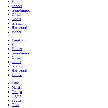
Faith
Fender
Gear4music
Gibson
Godin
Gretsch
Hartwood
Ibanez
Epiphone
Faith
Fender
Gear4music
Gibson
Godin
Gretsch
Hartwood
Ibanez
Luna
Martin
Ortega
Sigma
Squier
Taka