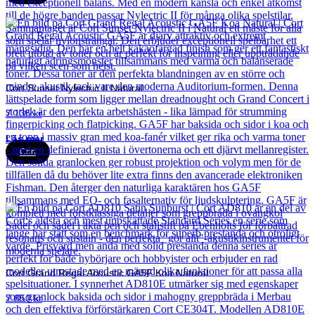
Cort Sunset Nylectric II Natural
7 135
kr
Läs mer
Cort
Cort Grand Regal Acoustic GA5F Koa Natural
7 850
kr