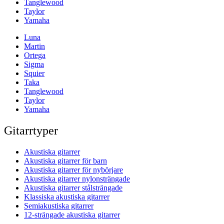
Tanglewood
Taylor
Yamaha
Luna
Martin
Ortega
Sigma
Squier
Taka
Tanglewood
Taylor
Yamaha
Gitarrtyper
Akustiska gitarrer
Akustiska gitarrer för barn
Akustiska gitarrer för nybörjare
Akustiska gitarrer nylonsträngade
Akustiska gitarrer stålsträngade
Klassiska akustiska gitarrer
Semiakustiska gitarrer
12-strängade akustiska gitarrer