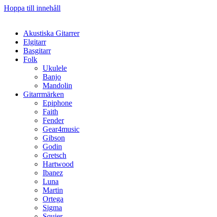
Hoppa till innehåll
Akustiska Gitarrer
Elgitarr
Basgitarr
Folk
Ukulele
Banjo
Mandolin
Gitarrmärken
Epiphone
Faith
Fender
Gear4music
Gibson
Godin
Gretsch
Hartwood
Ibanez
Luna
Martin
Ortega
Sigma
Squier