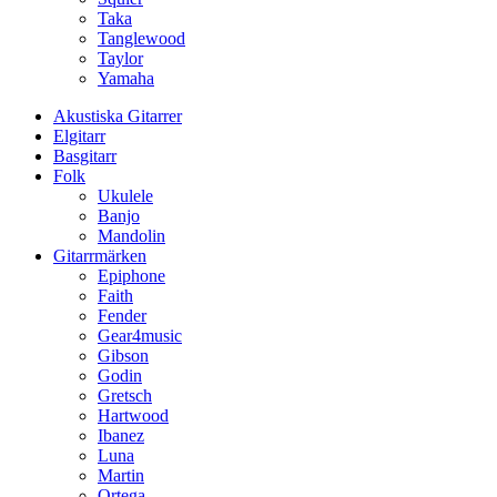
Taka
Tanglewood
Taylor
Yamaha
Akustiska Gitarrer
Elgitarr
Basgitarr
Folk
Ukulele
Banjo
Mandolin
Gitarrmärken
Epiphone
Faith
Fender
Gear4music
Gibson
Godin
Gretsch
Hartwood
Ibanez
Luna
Martin
Ortega