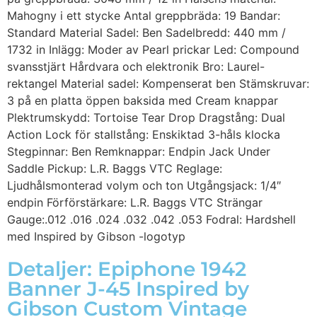
Mahogny i ett stycke Antal greppbräda: 19 Bandar:
Standard Material Sadel: Ben Sadelbredd: 440 mm /
1732 in Inlägg: Moder av Pearl prickar Led: Compound
svansstjärt Hårdvara och elektronik Bro: Laurel-
rektangel Material sadel: Kompenserat ben Stämskruvar:
3 på en platta öppen baksida med Cream knappar
Plektrumskydd: Tortoise Tear Drop Dragstång: Dual
Action Lock för stallstång: Enskiktad 3-håls klocka
Stegpinnar: Ben Remknappar: Endpin Jack Under
Saddle Pickup: L.R. Baggs VTC Reglage:
Ljudhålsmonterad volym och ton Utgångsjack: 1/4″
endpin Förförstärkare: L.R. Baggs VTC Strängar
Gauge:.012 .016 .024 .032 .042 .053 Fodral: Hardshell
med Inspired by Gibson -logotyp
Detaljer: Epiphone 1942
Banner J-45 Inspired by
Gibson Custom Vintage