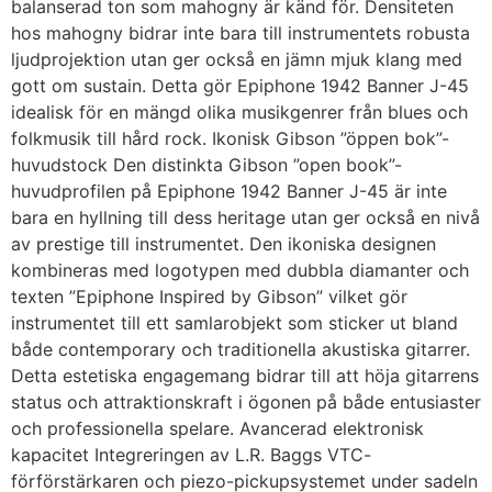
balanserad ton som mahogny är känd för. Densiteten
hos mahogny bidrar inte bara till instrumentets robusta
ljudprojektion utan ger också en jämn mjuk klang med
gott om sustain. Detta gör Epiphone 1942 Banner J-45
idealisk för en mängd olika musikgenrer från blues och
folkmusik till hård rock. Ikonisk Gibson ”öppen bok”-
huvudstock Den distinkta Gibson ”open book”-
huvudprofilen på Epiphone 1942 Banner J-45 är inte
bara en hyllning till dess heritage utan ger också en nivå
av prestige till instrumentet. Den ikoniska designen
kombineras med logotypen med dubbla diamanter och
texten ”Epiphone Inspired by Gibson” vilket gör
instrumentet till ett samlarobjekt som sticker ut bland
både contemporary och traditionella akustiska gitarrer.
Detta estetiska engagemang bidrar till att höja gitarrens
status och attraktionskraft i ögonen på både entusiaster
och professionella spelare. Avancerad elektronisk
kapacitet Integreringen av L.R. Baggs VTC-
förförstärkaren och piezo-pickupsystemet under sadeln