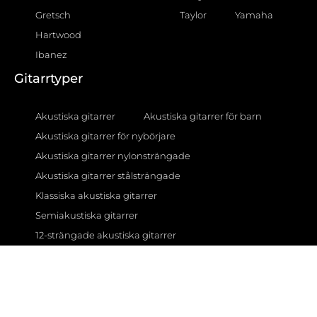
Gretsch
Taylor
Yamaha
Hartwood
Ibanez
Gitarrtyper
Akustiska gitarrer
Akustiska gitarrer för barn
Akustiska gitarrer för nybörjare
Akustiska gitarrer nylonsträngade
Akustiska gitarrer stålsträngade
Klassiska akustiska gitarrer
Semiakustiska gitarrer
12-strängade akustiska gitarrer
Gitarrförstärkare
AER förstärkare
BOSS förstärkare
Fender förstärkare
Fishman förstärkare