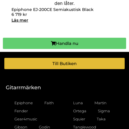
Epiphone EJ-200CE Semiakustisk Black
6 719
kr
Läs mer
Handla nu
Till Butiken
Gitarrmärken
Epiphone
Faith
Luna
Martin
Fender
Ortega
Sigma
Gear4music
Squier
Taka
Gibson
Godin
Tanglewood