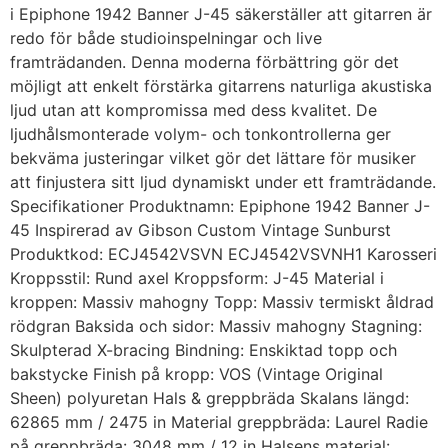
i Epiphone 1942 Banner J-45 säkerställer att gitarren är
redo för både studioinspelningar och live
framträdanden. Denna moderna förbättring gör det
möjligt att enkelt förstärka gitarrens naturliga akustiska
ljud utan att kompromissa med dess kvalitet. De
ljudhålsmonterade volym- och tonkontrollerna ger
bekväma justeringar vilket gör det lättare för musiker
att finjustera sitt ljud dynamiskt under ett framträdande.
Specifikationer Produktnamn: Epiphone 1942 Banner J-
45 Inspirerad av Gibson Custom Vintage Sunburst
Produktkod: ECJ4542VSVN ECJ4542VSVNH1 Karosseri
Kroppsstil: Rund axel Kroppsform: J-45 Material i
kroppen: Massiv mahogny Topp: Massiv termiskt åldrad
rödgran Baksida och sidor: Massiv mahogny Stagning:
Skulpterad X-bracing Bindning: Enskiktad topp och
bakstycke Finish på kropp: VOS (Vintage Original
Sheen) polyuretan Hals & greppbräda Skalans längd:
62865 mm / 2475 in Material greppbräda: Laurel Radie
på greppbräda: 3048 mm / 12 in Halsens material: