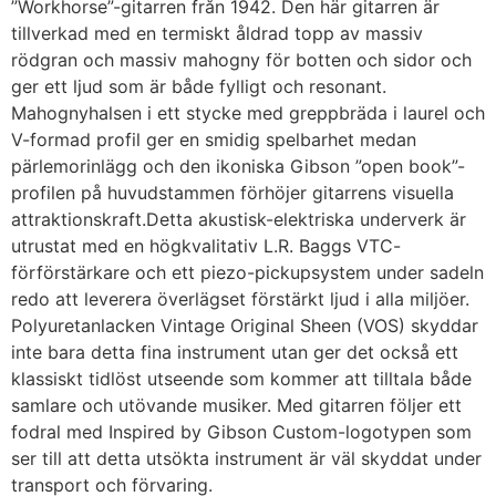
”Workhorse”-gitarren från 1942. Den här gitarren är
tillverkad med en termiskt åldrad topp av massiv
rödgran och massiv mahogny för botten och sidor och
ger ett ljud som är både fylligt och resonant.
Mahognyhalsen i ett stycke med greppbräda i laurel och
V-formad profil ger en smidig spelbarhet medan
pärlemorinlägg och den ikoniska Gibson ”open book”-
profilen på huvudstammen förhöjer gitarrens visuella
attraktionskraft.Detta akustisk-elektriska underverk är
utrustat med en högkvalitativ L.R. Baggs VTC-
förförstärkare och ett piezo-pickupsystem under sadeln
redo att leverera överlägset förstärkt ljud i alla miljöer.
Polyuretanlacken Vintage Original Sheen (VOS) skyddar
inte bara detta fina instrument utan ger det också ett
klassiskt tidlöst utseende som kommer att tilltala både
samlare och utövande musiker. Med gitarren följer ett
fodral med Inspired by Gibson Custom-logotypen som
ser till att detta utsökta instrument är väl skyddat under
transport och förvaring.