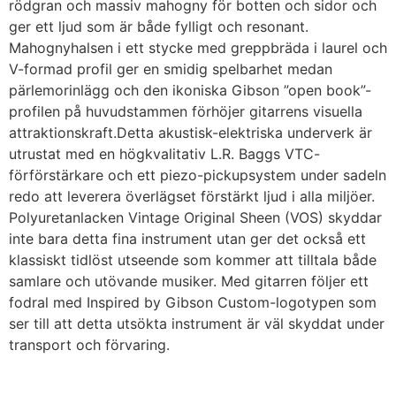
rödgran och massiv mahogny för botten och sidor och
ger ett ljud som är både fylligt och resonant.
Mahognyhalsen i ett stycke med greppbräda i laurel och
V-formad profil ger en smidig spelbarhet medan
pärlemorinlägg och den ikoniska Gibson ”open book”-
profilen på huvudstammen förhöjer gitarrens visuella
attraktionskraft.Detta akustisk-elektriska underverk är
utrustat med en högkvalitativ L.R. Baggs VTC-
förförstärkare och ett piezo-pickupsystem under sadeln
redo att leverera överlägset förstärkt ljud i alla miljöer.
Polyuretanlacken Vintage Original Sheen (VOS) skyddar
inte bara detta fina instrument utan ger det också ett
klassiskt tidlöst utseende som kommer att tilltala både
samlare och utövande musiker. Med gitarren följer ett
fodral med Inspired by Gibson Custom-logotypen som
ser till att detta utsökta instrument är väl skyddat under
transport och förvaring.