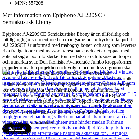
MPN: 557208
Mer information om Epiphone AJ-220SCE
Semiakustisk Ebony
Epiphone AJ-220SCE Semiakustiska Ebony är en tillförlitlig och
lättillgänglig instrument med en mångsidig och uttrycksfulla ljud. I
AJ-220SCE är utformad med mahogny botten och sarg som leverera
rika fylliga toner med massor av resonans; och det är toppad med
solid sitkagran som förstärker ton med skarp och fokuserad toppar
och utmärkta svar. Den ikoniska Avancerade Jumbo kroppsformen
erbjuder utmärkta projektion och volym medan dess ergonomiska
cutaway ger lätt tillgång till övre banden för en bekväm
spelerfarenhet. Tillägg av premium Shadow Electronics elektronik
inklusive en artist Tuner Preamp System och en NanoFlex pickup
ger otroliga akustiska toner när inkopplad. Andra funktioner
inkluderar en inbyggd kromatisk stämapparat 2-bands EQ och
fasväxlel för en mångsidig prestanda. Toppad i en fantastisk Ebony
och komplett med ett tortoiseshell plektrumskydd Epiphone AJ-
220SCE Semiakustiska ser lika bra ut som den låter.
Andra populära produkter
Epiphone