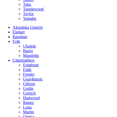
Taka
Tanglewood
Taylor
Yamaha
Akustiska Gitarrer
Elgitarr
Basgitarr
Folk
Ukulele
Banjo
Mandolin
Gitarrmärken
Epiphone
Faith
Fender
Gear4music
Gibson
Godin
Gretsch
Hartwood
Ibanez
Luna
Martin
Ortega