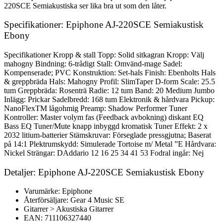
220SCE Semiakustiska ser lika bra ut som den låter.
Specifikationer: Epiphone AJ-220SCE Semiakustisk
Ebony
Specifikationer Kropp & stall Topp: Solid sitkagran Kropp: Välj
mahogny Bindning: 6-trådigt Stall: Omvänd-mage Sadel:
Kompenserade; PVC Konstruktion: Set-hals Finish: Ebenholts Hals
& greppbräda Hals: Mahogny Profil: SlimTaper D-form Scale: 25.5
tum Greppbräda: Rosenträ Radie: 12 tum Band: 20 Medium Jumbo
Inlägg: Prickar Sadelbredd: 168 tum Elektronik & hårdvara Pickup:
NanoFlexTM lågohmig Preamp: Shadow Performer Tuner
Kontroller: Master volym fas (Feedback avbokning) diskant EQ
Bass EQ Tuner/Mute knapp inbyggd kromatisk Tuner Effekt: 2 x
2032 litium-batterier Stämskruvar: Förseglade pressgjutna; Baserat
på 14:1 Plektrumskydd: Simulerade Tortoise m/ Metal ”E Hårdvara:
Nickel Strängar: DAddario 12 16 25 34 41 53 Fodral ingår: Nej
Detaljer: Epiphone AJ-220SCE Semiakustisk Ebony
Varumärke: Epiphone
Återförsäljare: Gear 4 Music SE
Gitarrer > Akustiska Gitarrer
EAN: 711106327440