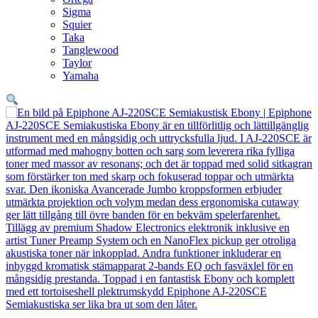
Sigma
Squier
Taka
Tanglewood
Taylor
Yamaha