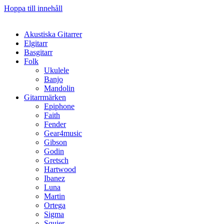
Hoppa till innehåll
Akustiska Gitarrer
Elgitarr
Basgitarr
Folk
Ukulele
Banjo
Mandolin
Gitarrmärken
Epiphone
Faith
Fender
Gear4music
Gibson
Godin
Gretsch
Hartwood
Ibanez
Luna
Martin
Ortega
Sigma
Squier