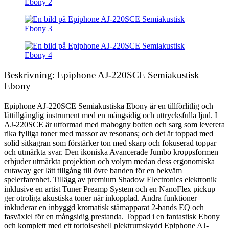
Beskrivning: Epiphone AJ-220SCE Semiakustisk
Ebony
Epiphone AJ-220SCE Semiakustiska Ebony är en tillförlitlig och
lättillgänglig instrument med en mångsidig och uttrycksfulla ljud. I
AJ-220SCE är utformad med mahogny botten och sarg som leverera
rika fylliga toner med massor av resonans; och det är toppad med
solid sitkagran som förstärker ton med skarp och fokuserad toppar
och utmärkta svar. Den ikoniska Avancerade Jumbo kroppsformen
erbjuder utmärkta projektion och volym medan dess ergonomiska
cutaway ger lätt tillgång till övre banden för en bekväm
spelerfarenhet. Tillägg av premium Shadow Electronics elektronik
inklusive en artist Tuner Preamp System och en NanoFlex pickup
ger otroliga akustiska toner när inkopplad. Andra funktioner
inkluderar en inbyggd kromatisk stämapparat 2-bands EQ och
fasväxlel för en mångsidig prestanda. Toppad i en fantastisk Ebony
och komplett med ett tortoiseshell plektrumskydd Epiphone AJ-