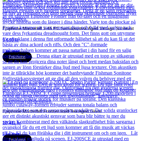
Epiphone Masterbilt J-45 EC Semiakustisk Aged Vintage Sunburst
9 600
kr
Läs mer
Epiphone
Epiphone Masterbilt Frontier Iced Tea Aged Gloss
10 411
kr
Läs mer
Epiphone