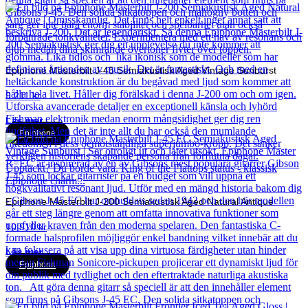
Epiphone Masterbilt J-45 Semiakustisk Aged Vintage Sunburst
9 211
kr
Läs mer
Epiphone
Epiphone Masterbilt J-200 Semiakustisk Aged Natural Antique
10 910
kr
Läs mer
Epiphone