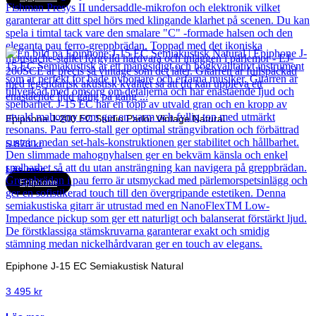
Epiphone J-200 EC Studio Parlor Vintage Natural
5 873
kr
Läs mer
Epiphone
Epiphone J-15 EC Semiakustisk Natural
3 495
kr