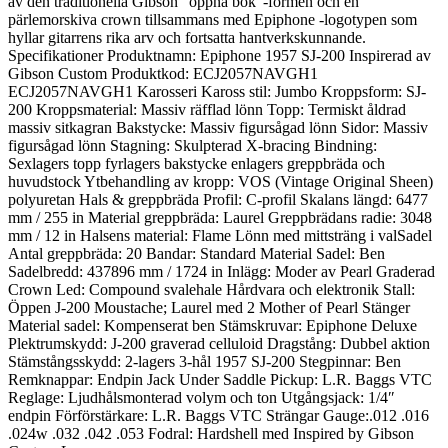
av den traditionella Gibson ”öppna bok”-formen och en
pärlemorskiva crown tillsammans med Epiphone -logotypen som
hyllar gitarrens rika arv och fortsatta hantverkskunnande.
Specifikationer Produktnamn: Epiphone 1957 SJ-200 Inspirerad av
Gibson Custom Produktkod: ECJ2057NAVGH1
ECJ2057NAVGH1 Karosseri Kaross stil: Jumbo Kroppsform: SJ-
200 Kroppsmaterial: Massiv räfflad lönn Topp: Termiskt åldrad
massiv sitkagran Bakstycke: Massiv figursågad lönn Sidor: Massiv
figursågad lönn Stagning: Skulpterad X-bracing Bindning:
Sexlagers topp fyrlagers bakstycke enlagers greppbräda och
huvudstock Ytbehandling av kropp: VOS (Vintage Original Sheen)
polyuretan Hals & greppbräda Profil: C-profil Skalans längd: 6477
mm / 255 in Material greppbräda: Laurel Greppbrädans radie: 3048
mm / 12 in Halsens material: Flame Lönn med mittsträng i valSadel
Antal greppbräda: 20 Bandar: Standard Material Sadel: Ben
Sadelbredd: 437896 mm / 1724 in Inlägg: Moder av Pearl Graderad
Crown Led: Compound svalehale Hårdvara och elektronik Stall:
Öppen J-200 Moustache; Laurel med 2 Mother of Pearl Stänger
Material sadel: Kompenserat ben Stämskruvar: Epiphone Deluxe
Plektrumskydd: J-200 graverad celluloid Dragstång: Dubbel aktion
Stämstångsskydd: 2-lagers 3-hål 1957 SJ-200 Stegpinnar: Ben
Remknappar: Endpin Jack Under Saddle Pickup: L.R. Baggs VTC
Reglage: Ljudhålsmonterad volym och ton Utgångsjack: 1/4″
endpin Förförstärkare: L.R. Baggs VTC Strängar Gauge:.012 .016
.024w .032 .042 .053 Fodral: Hardshell med Inspired by Gibson