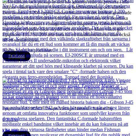
förförstärkare och pickup är den här gitarren redo att prestera i alla
miljöer vilket garanterar förstklassig ljudförstärkning och klarhet.
Den ikoniska J-200 öppna mustaschstalln och det intrikat graverade
plektrumskyddet förstärker ytterligare dess estetiska och akustiska
egenskaper. Fodralet i vintage-stil med Inspired by Gibson Custom-
logotypen erbjuder både skydd och en touch av klass vilket gör
Epiphone 1957 SJ-200 inte bara till ett musikinstrument utan också
till ett samlarobjekt.
Andra populära produkter
Epiphone
Epiphone EJ-200SCE Coupe Vintage Natural - Nästan Ny
6 363
kr
Läs mer