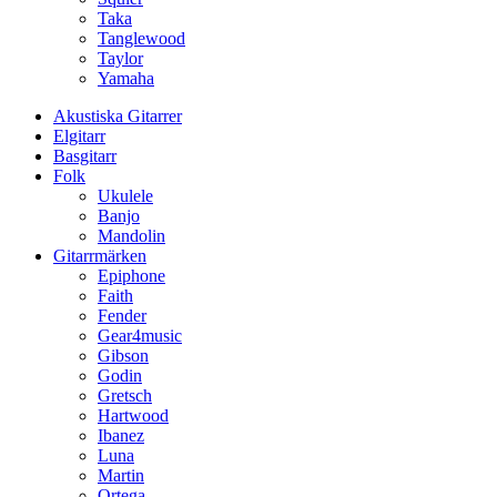
Taka
Tanglewood
Taylor
Yamaha
Akustiska Gitarrer
Elgitarr
Basgitarr
Folk
Ukulele
Banjo
Mandolin
Gitarrmärken
Epiphone
Faith
Fender
Gear4music
Gibson
Godin
Gretsch
Hartwood
Ibanez
Luna
Martin
Ortega