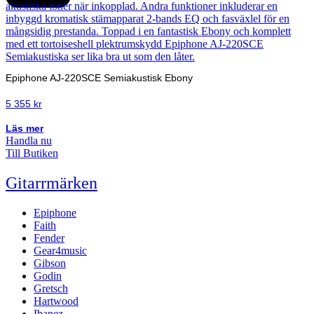
Epiphone AJ-220SCE Semiakustisk Ebony
5 355
kr
Läs mer
Handla nu
Till Butiken
Gitarrmärken
Epiphone
Faith
Fender
Gear4music
Gibson
Godin
Gretsch
Hartwood
Ibanez