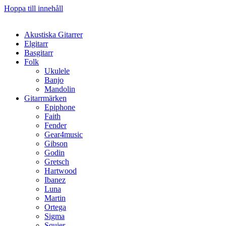
Hoppa till innehåll
Akustiska Gitarrer
Elgitarr
Basgitarr
Folk
Ukulele
Banjo
Mandolin
Gitarrmärken
Epiphone
Faith
Fender
Gear4music
Gibson
Godin
Gretsch
Hartwood
Ibanez
Luna
Martin
Ortega
Sigma
Squier