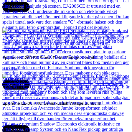
Läs mer
Epiphone
Epiphone J-200 EC Studio Parlor Vintage Natural
5 873
kr
Läs mer
Epiphone
Epiphone EL-00 PRO Semiakustisk Vintage Sunburst
4 662
kr
Läs mer
Epiphone