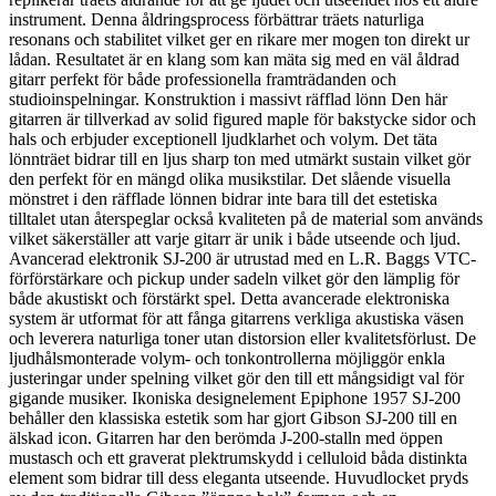
instrument. Denna åldringsprocess förbättrar träets naturliga
resonans och stabilitet vilket ger en rikare mer mogen ton direkt ur
lådan. Resultatet är en klang som kan mäta sig med en väl åldrad
gitarr perfekt för både professionella framträdanden och
studioinspelningar. Konstruktion i massivt räfflad lönn Den här
gitarren är tillverkad av solid figured maple för bakstycke sidor och
hals och erbjuder exceptionell ljudklarhet och volym. Det täta
lönnträet bidrar till en ljus sharp ton med utmärkt sustain vilket gör
den perfekt för en mängd olika musikstilar. Det slående visuella
mönstret i den räfflade lönnen bidrar inte bara till det estetiska
tilltalet utan återspeglar också kvaliteten på de material som används
vilket säkerställer att varje gitarr är unik i både utseende och ljud.
Avancerad elektronik SJ-200 är utrustad med en L.R. Baggs VTC-
förförstärkare och pickup under sadeln vilket gör den lämplig för
både akustiskt och förstärkt spel. Detta avancerade elektroniska
system är utformat för att fånga gitarrens verkliga akustiska väsen
och leverera naturliga toner utan distorsion eller kvalitetsförlust. De
ljudhålsmonterade volym- och tonkontrollerna möjliggör enkla
justeringar under spelning vilket gör den till ett mångsidigt val för
gigande musiker. Ikoniska designelement Epiphone 1957 SJ-200
behåller den klassiska estetik som har gjort Gibson SJ-200 till en
älskad icon. Gitarren har den berömda J-200-stalln med öppen
mustasch och ett graverat plektrumskydd i celluloid båda distinkta
element som bidrar till dess eleganta utseende. Huvudlocket pryds