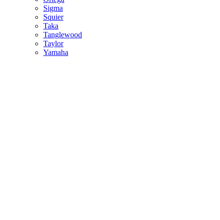
Sigma
Squier
Taka
Tanglewood
Taylor
Yamaha