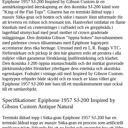
Epiphone 1957 SJ-200 Inspired by Gibson Custom är en
anmärkningsvärd återskapning av den ikoniska SJ-200 känd som
”King of the Flat-Tops”. Gitarren har en termiskt åldrad topp i
massiv Sitka-gran och botten och sidor i massiv lönn utformade för
att leverera en robust och resonant ton. Hantverket omfattar en flame
lönnhals med en centerstringer i valSadel och en greppbräda i
lagerblad utsmyckad med pearl mother of crown graderade
inläggningar. Den distinkta Gibson ”öppna boken”-huvudstammen
med pärlemor crown tillsammans med Epiphone logotypen
accentuerar dess rika heritage. Utrustad med en L.R. Baggs VTC-
förförstärkare och pickup är den här gitarren redo att prestera i alla
miljöer vilket garanterar förstklassig ljudförstärkning och klarhet.
Den ikoniska J-200 öppna mustaschstalln och det intrikat graverade
plektrumskyddet förstärker ytterligare dess estetiska och akustiska
egenskaper. Fodralet i vintage-stil med Inspired by Gibson Custom-
logotypen erbjuder både skydd och en touch av klass vilket gör
Epiphone 1957 SJ-200 inte bara till ett musikinstrument utan också
till ett samlarobjekt.
Specifikationer: Epiphone 1957 SJ-200 Inspired by
Gibson Custom Antique Natural
Termiskt åldrad topp i Sitka-gran Epiphone 1957 SJ-200 har en
termiskt åldrad topp av massiv Sitka-gran en process som artificiellt
replikerar träets åldrande för att ge ljudet och utseendet hos ett äldre