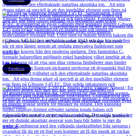
Epiphone
Epiphone Masterbilt J-45 Semiakustisk Aged Vintage Sunburst
9 211
kr
Läs mer
Epiphone
Epiphone Masterbilt J-45 EC Semiakustisk Aged Vintage Sunburst
9 600
kr