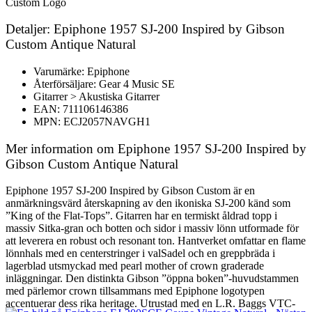
Custom Logo
Detaljer: Epiphone 1957 SJ-200 Inspired by Gibson
Custom Antique Natural
Varumärke: Epiphone
Återförsäljare: Gear 4 Music SE
Gitarrer > Akustiska Gitarrer
EAN: 711106146386
MPN: ECJ2057NAVGH1
Mer information om Epiphone 1957 SJ-200 Inspired by
Gibson Custom Antique Natural
Epiphone 1957 SJ-200 Inspired by Gibson Custom är en
anmärkningsvärd återskapning av den ikoniska SJ-200 känd som
”King of the Flat-Tops”. Gitarren har en termiskt åldrad topp i
massiv Sitka-gran och botten och sidor i massiv lönn utformade för
att leverera en robust och resonant ton. Hantverket omfattar en flame
lönnhals med en centerstringer i valSadel och en greppbräda i
lagerblad utsmyckad med pearl mother of crown graderade
inläggningar. Den distinkta Gibson ”öppna boken”-huvudstammen
med pärlemor crown tillsammans med Epiphone logotypen
accentuerar dess rika heritage. Utrustad med en L.R. Baggs VTC-