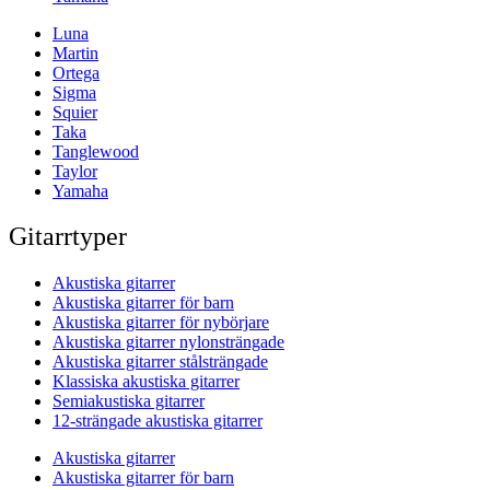
Luna
Martin
Ortega
Sigma
Squier
Taka
Tanglewood
Taylor
Yamaha
Gitarrtyper
Akustiska gitarrer
Akustiska gitarrer för barn
Akustiska gitarrer för nybörjare
Akustiska gitarrer nylonsträngade
Akustiska gitarrer stålsträngade
Klassiska akustiska gitarrer
Semiakustiska gitarrer
12-strängade akustiska gitarrer
Akustiska gitarrer
Akustiska gitarrer för barn