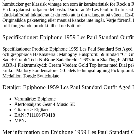
humbucker ger klassisk vintage ton som är karakteristisk för Rock n R
En bra gitarrist förtjänar det bästa. Därför är 59 Les Paul fullt utrust
hårdskalfodral inkluderat är du redo att ta din talang ut på vägen. E
Originallåda paketering eller manual kanske inte ingår. Varje föremål k
fullt fungerande produkt till ett nedsatt pris.
Specifikationer: Epiphone 1959 Les Paul Standard Outfi
Specifikationer Produkt: Epiphone 1959 Les Paul Standard Set Ag
och greppbräda Halsmaterial: Mahogny Halsprofil: 59 rundad ”C” Gr
Sadel: Graph Tech NuBone Sadelbredd: 1.693 tum Skallängd: 24764 
ABR-1 Plektrumskydd: Cream Vreden: Gold Top hattar med Dial peka
krukor Mallory kondensatorer 50-talets ledningsdragning Pickup-omkop
Medallion Toggle Switchplate
Detaljer: Epiphone 1959 Les Paul Standard Outfit Aged 
Varumärke: Epiphone
Återförsäljare: Gear 4 Music SE
Gitarrer > Elgitarr
EAN: 711106478418
MPN:
Mer information om Epiphone 1959 Les Paul Standard O