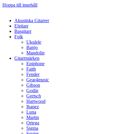
Hoppa till innehåll
Akustiska Gitarrer
Elgitarr
Basgitarr
Folk
Ukulele
Banjo
Mandolin
Gitarrmärken
Epiphone
Faith
Fender
Gear4music
Gibson
Godin
Gretsch
Hartwood
Ibanez
Luna
Martin
Ortega
Sigma
Squier