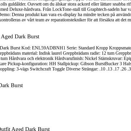
olls guldålder. Oavsett om du älskar stora ackord eller lättare snabba 
ad med Deluxe-hårdvara. Från LockTone-stall till Graphtech-sadeln har var
x-Demo: Denna produkt kan vara ex-display ha mindre tecken på användni
ontrolleras av vårt team av reparationstekniker för att försäkra att det m
t Aged Dark Burst
ed Dark Burst Kod: ENL59ADBNH1 Serie: Standard Kropp Kroppsmater
eppbrädans material: Indisk laurel Greppbrädans radie: 12 tum Greppb
tum Hårdvara och elektronik Hårdvarufinish: Nickel Stämskruvar: Ep
re Pickup-konfiguration: HH Stallpickup: Gibson BurstBucker 3 Hals
pling: 3-vägs Switchcraft Toggle Diverse Strängar: .10 .13 .17 .26 .36
Dark Burst
utfit Aged Dark Burst