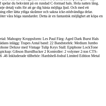
riff spelar du bekvämt på en rundad C-formad hals. Hela natten lång.
je detalj valts för att ge dig bästa möjliga ljud. Och med ett
ng eller lätta ytliga skråmor och sakna icke-nödvändiga delar.
öter våra höga standarder. Detta är en fantastisk möjlighet att köpa en
ial: Mahogny Kroppsform: Les Paul Färg: Aged Dark Burst Hals
rädans inlägg: Trapes Antal band: 22 Bandstorlek: Medium Jumbo
iphone Deluxe med Vintage Tulip Keys Stall: Epiphone LockTone
pickup: Gibson BurstBucker 2 Kontroller: 2 volymer 2-ton CTS-
 .46 Inkluderade tillbehör: Hardshell-fodral Limited Edition Metal