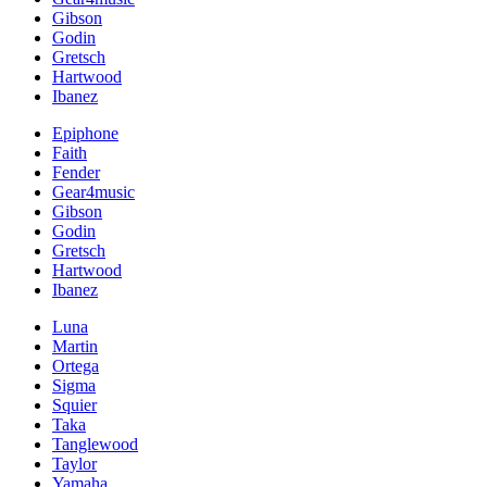
Gibson
Godin
Gretsch
Hartwood
Ibanez
Epiphone
Faith
Fender
Gear4music
Gibson
Godin
Gretsch
Hartwood
Ibanez
Luna
Martin
Ortega
Sigma
Squier
Taka
Tanglewood
Taylor
Yamaha