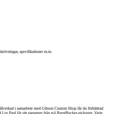
skrivningar, specifikationer m.m.
Tillverkad i samarbete med Gibson Custom Shop får du förbättrad
Les Paul får sitt signature från två BurstBucker-pickuper. Varje