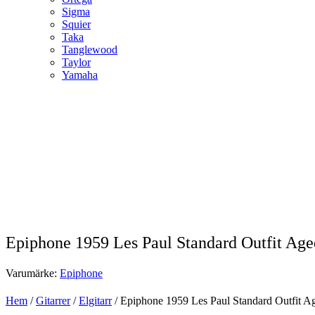
Sigma
Squier
Taka
Tanglewood
Taylor
Yamaha
Epiphone 1959 Les Paul Standard Outfit Age
Varumärke:
Epiphone
Hem
/
Gitarrer
/
Elgitarr
/ Epiphone 1959 Les Paul Standard Outfit A