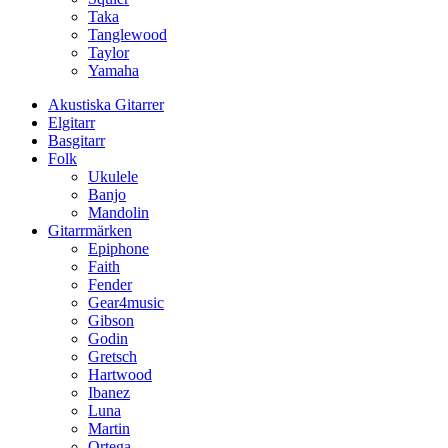
Taka
Tanglewood
Taylor
Yamaha
Akustiska Gitarrer
Elgitarr
Basgitarr
Folk
Ukulele
Banjo
Mandolin
Gitarrmärken
Epiphone
Faith
Fender
Gear4music
Gibson
Godin
Gretsch
Hartwood
Ibanez
Luna
Martin
Ortega