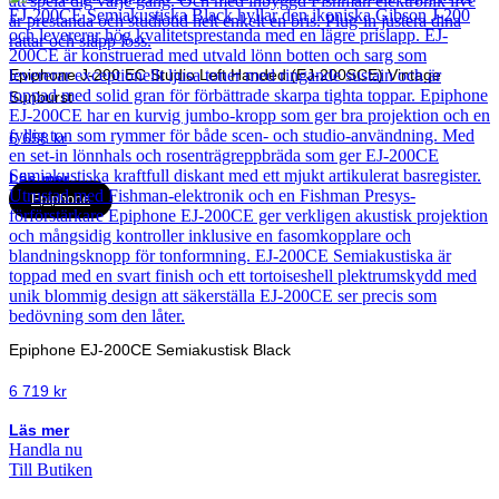
Epiphone J-200 EC Studio Left Handed (EJ-200SCE) Vintage
Sunburst
6 658
kr
Läs mer
Epiphone
Epiphone EJ-200CE Semiakustisk Black
6 719
kr
Läs mer
Handla nu
Till Butiken