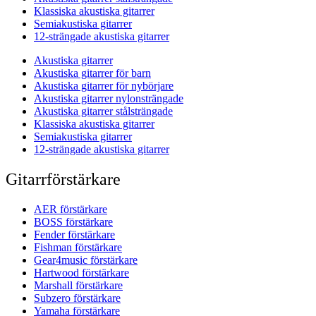
Klassiska akustiska gitarrer
Semiakustiska gitarrer
12-strängade akustiska gitarrer
Akustiska gitarrer
Akustiska gitarrer för barn
Akustiska gitarrer för nybörjare
Akustiska gitarrer nylonsträngade
Akustiska gitarrer stålsträngade
Klassiska akustiska gitarrer
Semiakustiska gitarrer
12-strängade akustiska gitarrer
Gitarrförstärkare
AER förstärkare
BOSS förstärkare
Fender förstärkare
Fishman förstärkare
Gear4music förstärkare
Hartwood förstärkare
Marshall förstärkare
Subzero förstärkare
Yamaha förstärkare