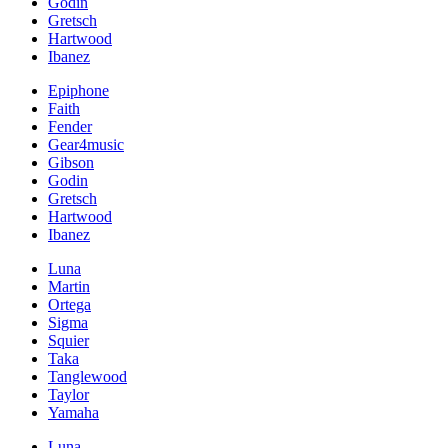
Godin
Gretsch
Hartwood
Ibanez
Epiphone
Faith
Fender
Gear4music
Gibson
Godin
Gretsch
Hartwood
Ibanez
Luna
Martin
Ortega
Sigma
Squier
Taka
Tanglewood
Taylor
Yamaha
Luna