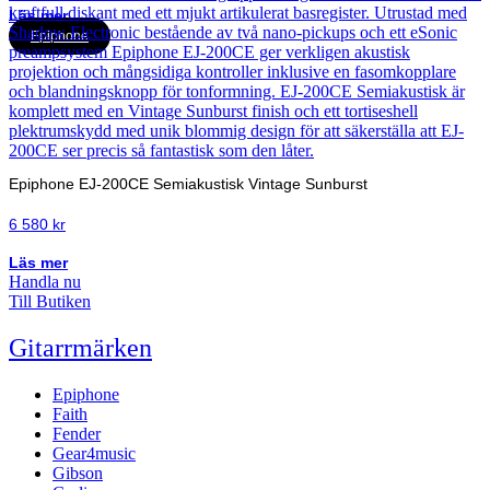
Läs mer
Epiphone
Epiphone EJ-200CE Semiakustisk Vintage Sunburst
6 580
kr
Läs mer
Handla nu
Till Butiken
Gitarrmärken
Epiphone
Faith
Fender
Gear4music
Gibson