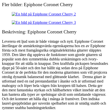
Fler bilder: Epiphone Coronet Cherry
Beskrivning: Epiphone Coronet Cherry
Leverera ett ljud som är både vintage och nytt. Epiphone Coronet
återfångar de anmärkningsvärda egenskaperna hos en av Epiphone
första och mest framgångsrika originalelektriska gitarrer släpptes
1959. Den låter dig uppleva de funktioner som gjorde gitarren så
populär som den symmetriska dubbla urskärningen och ivory-
knappar för att ställa in knappar. Den kraftfulla pickupen beundrades
djupt på 50-talet och den har hållit sig sedan dess på Epiphone
Coronet är de perfekta för den moderna gitarristen som vill projicera
otrolig dynamik balanserad med glittrande klarhet. Denna gitarr är
utformad med en rad prestandastilar i åtanke och är utformad med
mahogny och löper hela vägen från kroppen till halsen. Detta ger
den mest fantastiska styrkan och hållbarheten vilket innebär att den
kan hantera alla typer av spelningar såväl som omfattande vägresor.
Och det kommer att hålla dig i många år framöver. Den indiska
laurel-greppbrädan ger suverän spelbarhet som är smidig snabb och
rymmer snabba bandningstekniker.