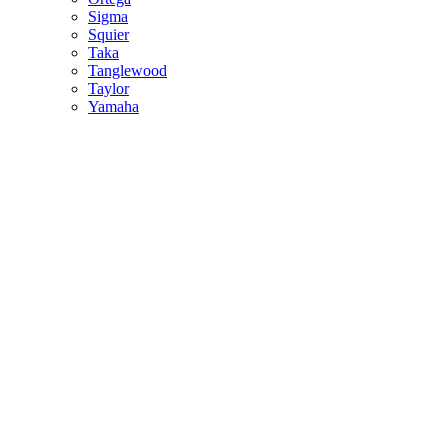
Sigma
Squier
Taka
Tanglewood
Taylor
Yamaha