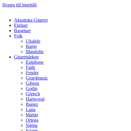
Hoppa till innehåll
Akustiska Gitarrer
Elgitarr
Basgitarr
Folk
Ukulele
Banjo
Mandolin
Gitarrmärken
Epiphone
Faith
Fender
Gear4music
Gibson
Godin
Gretsch
Hartwood
Ibanez
Luna
Martin
Ortega
Sigma
Squier