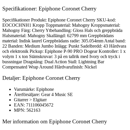
Specifikationer: Epiphone Coronet Cherry
Specifikationer Produkt: Epiphone Coronet Cherry SKU-kod:
EOCOCHNH1 Kropp Toppmaterial: Mahogny Kroppsmaterial:
Mahogny Färg: Cherry Ytbehandling: Gloss Hals och greppbräda
Halsmaterial: Mahogny Skallängd: 62799 mm Greppbrädans
material: Indisk laurel Greppbrädans radie: 305.054mm Antal band:
22 Banden: Medium Jumbo Inlägg: Punkt Sadelbredd: 43 Hårdvara
och elektronik Pickup: Epiphone P-90 PRO Dogear Kontroller: 1 x
volym 1 x ton Stämskruvar: 3 på en tallrik med Ivory och tryck i
bussningar Dragstång: Dual Action Stall: Lightning Bar
Compensated Wrap Around Hårdvarufinish: Nickel
Detaljer: Epiphone Coronet Cherry
Varumärke: Epiphone
Återförsäljare: Gear 4 Music SE
Gitarrer > Elgitarr
EAN: 711106045672
MPN: 562163
Mer information om Epiphone Coronet Cherry