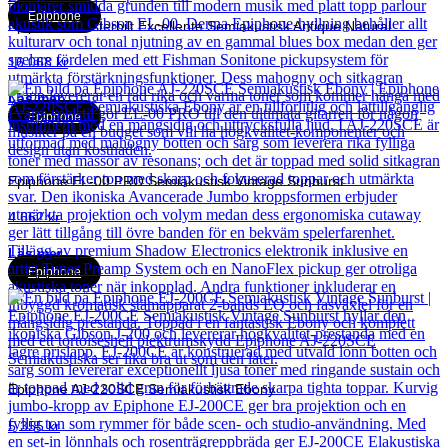
Epiphone
Epiphone Masterbilt Excellente Semiakustisk Antique Natural
16 068
kr
Läs mer
Epiphone
Epiphone EL-00 PRO Semiakustisk Vintage Sunburst
4 662
kr
Läs mer
Epiphone
Epiphone AJ-220SCE Semiakustisk Ebony
5 355
kr