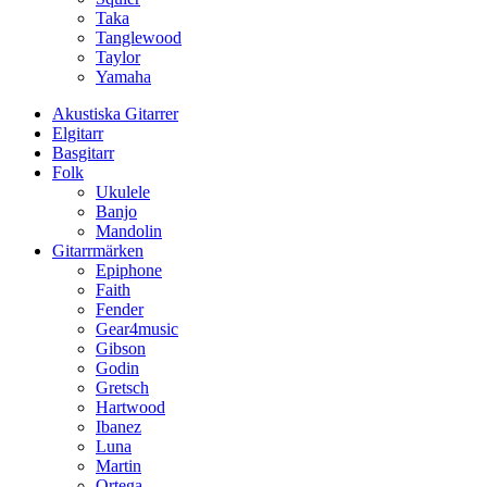
Taka
Tanglewood
Taylor
Yamaha
Akustiska Gitarrer
Elgitarr
Basgitarr
Folk
Ukulele
Banjo
Mandolin
Gitarrmärken
Epiphone
Faith
Fender
Gear4music
Gibson
Godin
Gretsch
Hartwood
Ibanez
Luna
Martin
Ortega