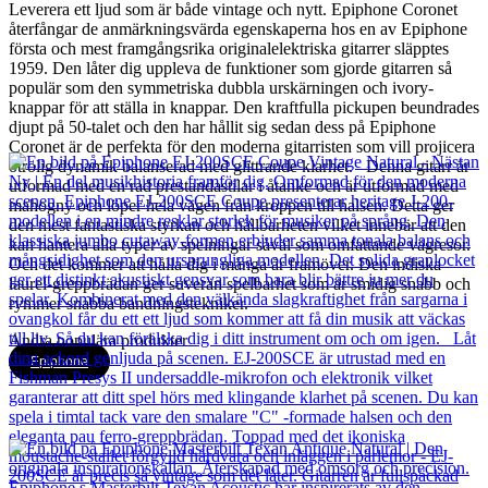
Leverera ett ljud som är både vintage och nytt. Epiphone Coronet
återfångar de anmärkningsvärda egenskaperna hos en av Epiphone
första och mest framgångsrika originalelektriska gitarrer släpptes
1959. Den låter dig uppleva de funktioner som gjorde gitarren så
populär som den symmetriska dubbla urskärningen och ivory-
knappar för att ställa in knappar. Den kraftfulla pickupen beundrades
djupt på 50-talet och den har hållit sig sedan dess på Epiphone
Coronet är de perfekta för den moderna gitarristen som vill projicera
otrolig dynamik balanserad med glittrande klarhet. Denna gitarr är
utformad med en rad prestandastilar i åtanke och är utformad med
mahogny och löper hela vägen från kroppen till halsen. Detta ger
den mest fantastiska styrkan och hållbarheten vilket innebär att den
kan hantera alla typer av spelningar såväl som omfattande vägresor.
Och det kommer att hålla dig i många år framöver. Den indiska
laurel-greppbrädan ger suverän spelbarhet som är smidig snabb och
rymmer snabba bandningstekniker.
Andra populära produkter
Epiphone