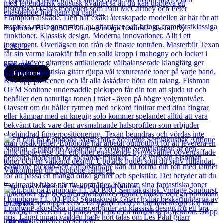
Epiphone EJ-200SCE Coupe Vintage Natural - Nästan Ny
6 363
kr
Läs mer
Epiphone
Epiphone Masterbilt Texan Antique Natural
9 035
kr
Läs mer