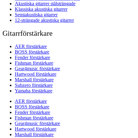
Akustiska gitarrer stålsträngade
Klassiska akustiska gitarrer
Semiakustiska gitarrer
12-strängade akustiska gitarrer
Gitarrförstärkare
AER förstärkare
BOSS förstärkare
Fender förstärkare
Fishman förstärkare
Gear4music förstärkare
Hartwood förstärkare
Marshall förstärkare
Subzero förstärkare
Yamaha förstärkare
AER förstärkare
BOSS förstärkare
Fender förstärkare
Fishman förstärkare
Gear4music förstärkare
Hartwood förstärkare
Marshall förstärkare