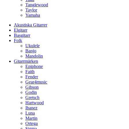
Tanglewood
Taylor
Yamaha
Akustiska Gitarrer
Elgitarr
Basgitarr
Folk
Ukulele
Banjo
Mandolin
Gitarrmärken
Epiphone
Faith
Fender
Gear4music
Gibson
Godin
Gretsch
Hartwood
Ibanez
Luna
Martin
Ortega
Sigma