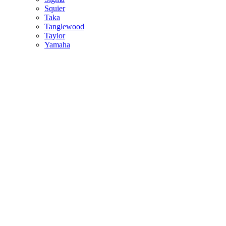
Squier
Taka
Tanglewood
Taylor
Yamaha