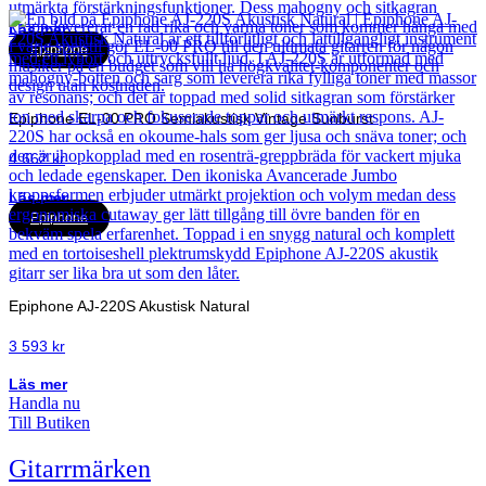
Läs mer
Epiphone
Epiphone EL-00 PRO Semiakustisk Vintage Sunburst
4 662
kr
Läs mer
Epiphone
Epiphone AJ-220S Akustisk Natural
3 593
kr
Läs mer
Handla nu
Till Butiken
Gitarrmärken