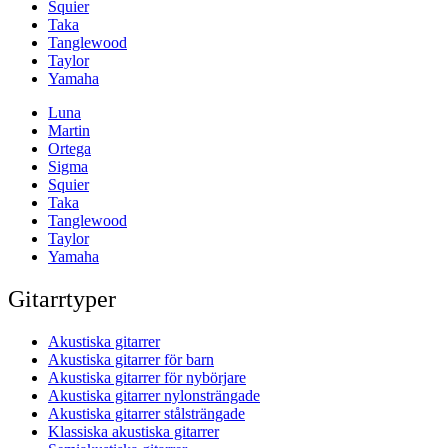
Squier
Taka
Tanglewood
Taylor
Yamaha
Luna
Martin
Ortega
Sigma
Squier
Taka
Tanglewood
Taylor
Yamaha
Gitarrtyper
Akustiska gitarrer
Akustiska gitarrer för barn
Akustiska gitarrer för nybörjare
Akustiska gitarrer nylonsträngade
Akustiska gitarrer stålsträngade
Klassiska akustiska gitarrer