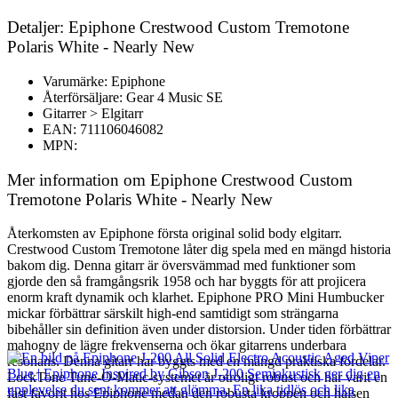
Detaljer: Epiphone Crestwood Custom Tremotone
Polaris White - Nearly New
Varumärke: Epiphone
Återförsäljare: Gear 4 Music SE
Gitarrer > Elgitarr
EAN: 711106046082
MPN:
Mer information om Epiphone Crestwood Custom
Tremotone Polaris White - Nearly New
Återkomsten av Epiphone första original solid body elgitarr.
Crestwood Custom Tremotone låter dig spela med en mängd historia
bakom dig. Denna gitarr är översvämmad med funktioner som
gjorde den så framgångsrik 1958 och har byggts för att projicera
enorm kraft dynamik och klarhet. Epiphone PRO Mini Humbucker
mickar förbättrar särskilt high-end samtidigt som strängarna
bibehåller sin definition även under distorsion. Under tiden förbättrar
mahogny de lägre frekvenserna och ökar gitarrens underbara
resonans. Denna gitarr har byggts med en mängd praktiska fördelar.
LockTone Tune-O-Matic-systemet är otroligt robust och har varit en
fast favorit hos Epiphone medan den robusta kroppen och halsen