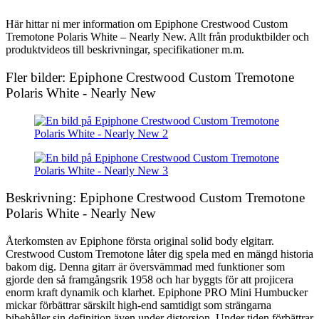
Här hittar ni mer information om Epiphone Crestwood Custom
Tremotone Polaris White – Nearly New. Allt från produktbilder och
produktvideos till beskrivningar, specifikationer m.m.
Fler bilder: Epiphone Crestwood Custom Tremotone
Polaris White - Nearly New
Beskrivning: Epiphone Crestwood Custom Tremotone
Polaris White - Nearly New
Återkomsten av Epiphone första original solid body elgitarr.
Crestwood Custom Tremotone låter dig spela med en mängd historia
bakom dig. Denna gitarr är översvämmad med funktioner som
gjorde den så framgångsrik 1958 och har byggts för att projicera
enorm kraft dynamik och klarhet. Epiphone PRO Mini Humbucker
mickar förbättrar särskilt high-end samtidigt som strängarna
bibehåller sin definition även under distorsion. Under tiden förbättrar