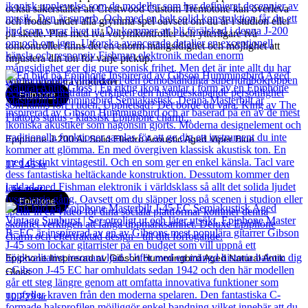
också säkerställer att Crestwood Custom Tremotone kan överleva
och frodas under alla grymma spel oavsett om du är i studion eller
på skede. Plus med två volymkontroller och ytterligare två
tonkontroller finns det en enorm mångsidighet och möjlighet att
finjustera din ton för varje pickup.
Andra populära produkter
Epiphone
Epiphone J-200 All Solid Electro Acoustic Aged Viper Blue
17 145
kr
Läs mer
Epiphone
Epiphone Inspirerad av Gibson Hummingbird Aged Natural Antik
Gloss
10 229
kr