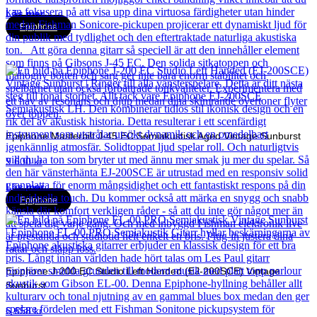
Läs mer
Epiphone
Epiphone Masterbilt J-45 EC Semiakustisk Aged Vintage Sunburst
9 600
kr
Läs mer
Epiphone
Epiphone J-200 EC Studio Left Handed (EJ-200SCE) Vintage
Sunburst
6 658
kr