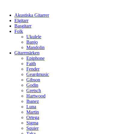
Hoppa
till
Akustiska Gitarrer
innehåll
Elgitarr
Basgitarr
Folk
Ukulele
Banjo
Mandolin
Gitarrmärken
Epiphone
Faith
Fender
Gear4music
Gibson
Godin
Gretsch
Hartwood
Ibanez
Luna
Martin
Ortega
Sigma
Squier
Taka