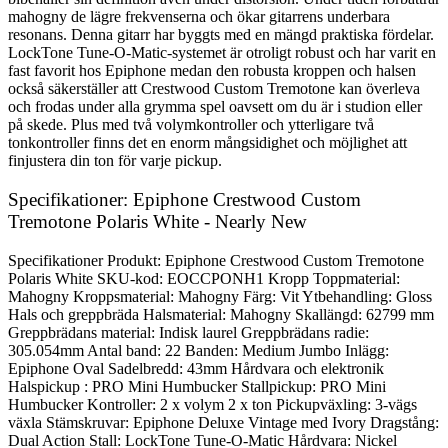
mahogny de lägre frekvenserna och ökar gitarrens underbara
resonans. Denna gitarr har byggts med en mängd praktiska fördelar.
LockTone Tune-O-Matic-systemet är otroligt robust och har varit en
fast favorit hos Epiphone medan den robusta kroppen och halsen
också säkerställer att Crestwood Custom Tremotone kan överleva
och frodas under alla grymma spel oavsett om du är i studion eller
på skede. Plus med två volymkontroller och ytterligare två
tonkontroller finns det en enorm mångsidighet och möjlighet att
finjustera din ton för varje pickup.
Specifikationer: Epiphone Crestwood Custom
Tremotone Polaris White - Nearly New
Specifikationer Produkt: Epiphone Crestwood Custom Tremotone
Polaris White SKU-kod: EOCCPONH1 Kropp Toppmaterial:
Mahogny Kroppsmaterial: Mahogny Färg: Vit Ytbehandling: Gloss
Hals och greppbräda Halsmaterial: Mahogny Skallängd: 62799 mm
Greppbrädans material: Indisk laurel Greppbrädans radie:
305.054mm Antal band: 22 Banden: Medium Jumbo Inlägg:
Epiphone Oval Sadelbredd: 43mm Hårdvara och elektronik
Halspickup : PRO Mini Humbucker Stallpickup: PRO Mini
Humbucker Kontroller: 2 x volym 2 x ton Pickupväxling: 3-vägs
växla Stämskruvar: Epiphone Deluxe Vintage med Ivory Dragstång:
Dual Action Stall: LockTone Tune-O-Matic Hårdvara: Nickel