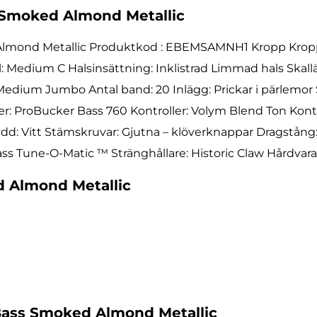
 Smoked Almond Metallic
Almond Metallic Produktkod : EBEMSAMNH1 Kropp Kropp
: Medium C Halsinsättning: Inklistrad Limmad hals Skal
: Medium Jumbo Antal band: 20 Inlägg: Prickar i pärlemor
er: ProBucker Bass 760 Kontroller: Volym Blend Ton Kon
dd: Vitt Stämskruvar: Gjutna – klöverknappar Dragstång:
ss Tune-O-Matic ™ Stränghållare: Historic Claw Hårdvaran
d Almond Metallic
ass Smoked Almond Metallic