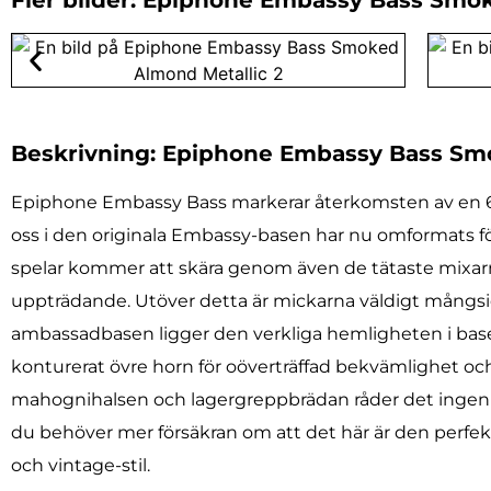
Beskrivning: Epiphone Embassy Bass Sm
Epiphone Embassy Bass markerar återkomsten av en 60-ta
oss i den originala Embassy-basen har nu omformats för
spelar kommer att skära genom även de tätaste mixarna
uppträdande. Utöver detta är mickarna väldigt mångsi
ambassadbasen ligger den verkliga hemligheten i bas
konturerat övre horn för oöverträffad bekvämlighet oc
mahognihalsen och lagergreppbrädan råder det ingen
du behöver mer försäkran om att det här är den perfe
och vintage-stil.