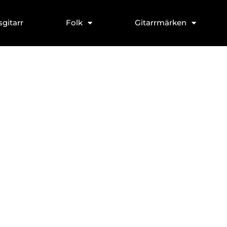
sgitarr
Folk
Gitarrmärken