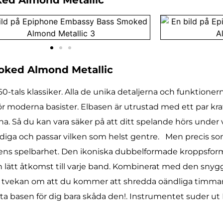
oked Almond Metallic
ls klassiker. Alla de unika detaljerna och funktionerna
 moderna basister. Elbasen är utrustad med ett par kraf
. Så du kan vara säker på att ditt spelande hörs under 
diga och passar vilken som helst gentre. Men precis so
ens spelbarhet. Den ikoniska dubbelformade kroppsfor
h lätt åtkomst till varje band. Kombinerat med den snyg
 tvekan om att du kommer att shredda oändliga timma
kta basen för dig bara skåda den!. Instrumentet suder 