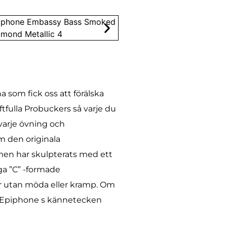
 som fick oss att förälska
tfulla Probuckers så varje du
varje övning och
m den originala
men har skulpterats med ett
ga ”C” -formade
r utan möda eller kramp. Om
ut Epiphone s kännetecken