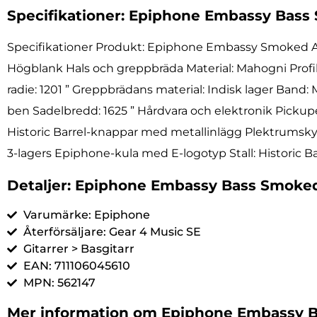
Specifikationer: Epiphone Embassy Bass
Specifikationer Produkt: Epiphone Embassy Smoked 
Högblank Hals och greppbräda Material: Mahogni Profil
radie: 1201 ” Greppbrädans material: Indisk lager Band
ben Sadelbredd: 1625 ” Hårdvara och elektronik Pickup
Historic Barrel-knappar med metallinlägg Plektrumsky
3-lagers Epiphone-kula med E-logotyp Stall: Historic Ba
Detaljer: Epiphone Embassy Bass Smoke
Varumärke: Epiphone
Återförsäljare: Gear 4 Music SE
Gitarrer > Basgitarr
EAN: 711106045610
MPN: 562147
Mer information om Epiphone Embassy B