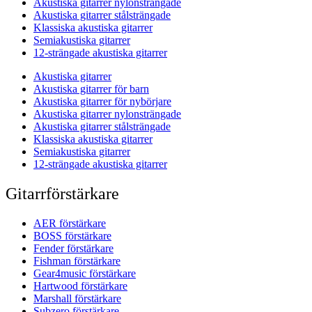
Akustiska gitarrer nylonsträngade
Akustiska gitarrer stålsträngade
Klassiska akustiska gitarrer
Semiakustiska gitarrer
12-strängade akustiska gitarrer
Akustiska gitarrer
Akustiska gitarrer för barn
Akustiska gitarrer för nybörjare
Akustiska gitarrer nylonsträngade
Akustiska gitarrer stålsträngade
Klassiska akustiska gitarrer
Semiakustiska gitarrer
12-strängade akustiska gitarrer
Gitarrförstärkare
AER förstärkare
BOSS förstärkare
Fender förstärkare
Fishman förstärkare
Gear4music förstärkare
Hartwood förstärkare
Marshall förstärkare
Subzero förstärkare