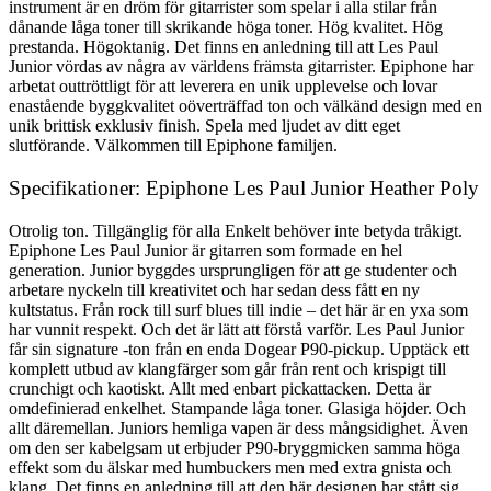
instrument är en dröm för gitarrister som spelar i alla stilar från
dånande låga toner till skrikande höga toner. Hög kvalitet. Hög
prestanda. Högoktanig. Det finns en anledning till att Les Paul
Junior vördas av några av världens främsta gitarrister. Epiphone har
arbetat outtröttligt för att leverera en unik upplevelse och lovar
enastående byggkvalitet oöverträffad ton och välkänd design med en
unik brittisk exklusiv finish. Spela med ljudet av ditt eget
slutförande. Välkommen till Epiphone familjen.
Specifikationer: Epiphone Les Paul Junior Heather Poly
Otrolig ton. Tillgänglig för alla Enkelt behöver inte betyda tråkigt.
Epiphone Les Paul Junior är gitarren som formade en hel
generation. Junior byggdes ursprungligen för att ge studenter och
arbetare nyckeln till kreativitet och har sedan dess fått en ny
kultstatus. Från rock till surf blues till indie – det här är en yxa som
har vunnit respekt. Och det är lätt att förstå varför. Les Paul Junior
får sin signature -ton från en enda Dogear P90-pickup. Upptäck ett
komplett utbud av klangfärger som går från rent och krispigt till
crunchigt och kaotiskt. Allt med enbart pickattacken. Detta är
omdefinierad enkelhet. Stampande låga toner. Glasiga höjder. Och
allt däremellan. Juniors hemliga vapen är dess mångsidighet. Även
om den ser kabelgsam ut erbjuder P90-bryggmicken samma höga
effekt som du älskar med humbuckers men med extra gnista och
klang. Det finns en anledning till att den här designen har stått sig