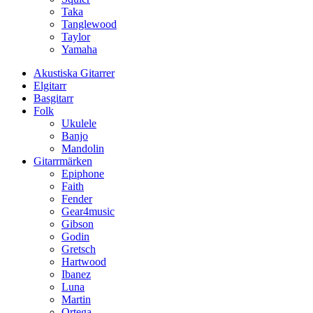
Taka
Tanglewood
Taylor
Yamaha
Akustiska Gitarrer
Elgitarr
Basgitarr
Folk
Ukulele
Banjo
Mandolin
Gitarrmärken
Epiphone
Faith
Fender
Gear4music
Gibson
Godin
Gretsch
Hartwood
Ibanez
Luna
Martin
Ortega