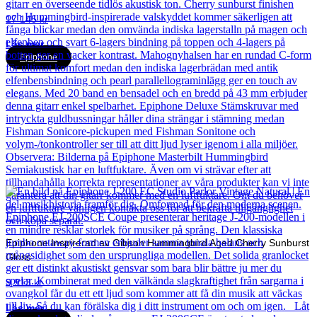
17 145
kr
Läs mer
Epiphone
Epiphone Inspirerad av Gibson Hummingbird Aged Cherry Sunburst
Gloss
9 913
kr
Läs mer