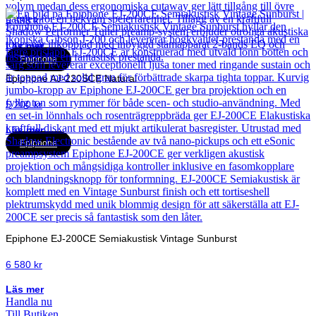
5 698
kr
Läs mer
Epiphone
Epiphone AJ-220SCE Natural
5 200
kr
Läs mer
Epiphone
Epiphone EJ-200CE Semiakustisk Vintage Sunburst
6 580
kr
Läs mer
Handla nu
Till Butiken