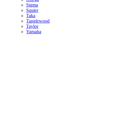
Sigma
Squier
Taka
Tanglewood
Taylor
Yamaha