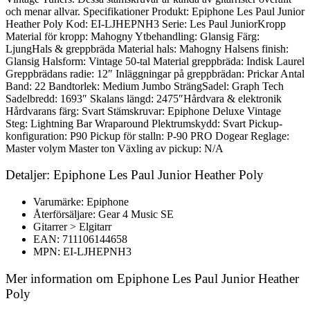
och menar allvar. Specifikationer Produkt: Epiphone Les Paul Junior
Heather Poly Kod: EI-LJHEPNH3 Serie: Les Paul JuniorKropp
Material för kropp: Mahogny Ytbehandling: Glansig Färg:
LjungHals & greppbräda Material hals: Mahogny Halsens finish:
Glansig Halsform: Vintage 50-tal Material greppbräda: Indisk Laurel
Greppbrädans radie: 12″ Inläggningar på greppbrädan: Prickar Antal
Band: 22 Bandtorlek: Medium Jumbo SträngSadel: Graph Tech
Sadelbredd: 1693″ Skalans längd: 2475″Hårdvara & elektronik
Hårdvarans färg: Svart Stämskruvar: Epiphone Deluxe Vintage
Steg: Lightning Bar Wraparound Plektrumskydd: Svart Pickup-
konfiguration: P90 Pickup för stalln: P-90 PRO Dogear Reglage:
Master volym Master ton Växling av pickup: N/A
Detaljer: Epiphone Les Paul Junior Heather Poly
Varumärke: Epiphone
Återförsäljare: Gear 4 Music SE
Gitarrer > Elgitarr
EAN: 711106144658
MPN: EI-LJHEPNH3
Mer information om Epiphone Les Paul Junior Heather
Poly