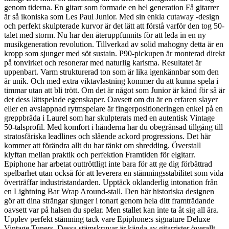
genom tiderna. En gitarr som formade en hel generation Få gitarrer
är så ikoniska som Les Paul Junior. Med sin enkla cutaway -design
och perfekt skulpterade kurvor är det lätt att förstå varför den tog 50-
talet med storm. Nu har den återuppfunnits för att leda in en ny
musikgeneration revolution. Tillverkad av solid mahogny detta är en
kropp som sjunger med söt sustain. P90-pickupen är monterad direkt
på tonvirket och resonerar med naturlig karisma. Resultatet är
uppenbart. Varm strukturerad ton som är lika igenkännbar som den
är unik. Och med extra viktavlastning kommer du att kunna spela i
timmar utan att bli trött. Om det är något som Junior är känd för så är
det dess lättspelade egenskaper. Oavsett om du är en erfaren slayer
eller en avslappnad rytmspelare är fingerpositioneringen enkel på en
greppbräda i Laurel som har skulpterats med en autentisk Vintage
50-talsprofil. Med komfort i händerna har du obegränsad tillgång till
stratosfäriska leadlines och slående ackord progressions. Det här
kommer att förändra allt du har tänkt om shredding. Överstall
klyftan mellan praktik och perfektion Framtiden för elgitarr.
Epiphone har arbetat outtröttligt inte bara för att ge dig förbättrad
spelbarhet utan också för att leverera en stämningsstabilitet som vida
överträffar industristandarden. Upptäck oklanderlig intonation från
en Lightning Bar Wrap Around-stall. Den här historiska designen
gör att dina strängar sjunger i tonart genom hela ditt framträdande
oavsett var på halsen du spelar. Men stallet kan inte ta åt sig all ära.
Upplev perfekt stämning tack vare Epiphone:s signature Deluxe
Vintage Tuners. Dessa stämskruvar är kända av gitarrister överallt