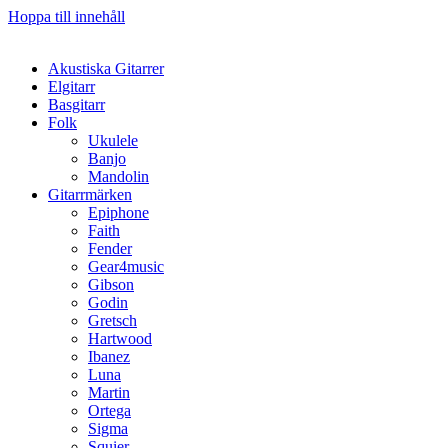
Hoppa till innehåll
Akustiska Gitarrer
Elgitarr
Basgitarr
Folk
Ukulele
Banjo
Mandolin
Gitarrmärken
Epiphone
Faith
Fender
Gear4music
Gibson
Godin
Gretsch
Hartwood
Ibanez
Luna
Martin
Ortega
Sigma
Squier