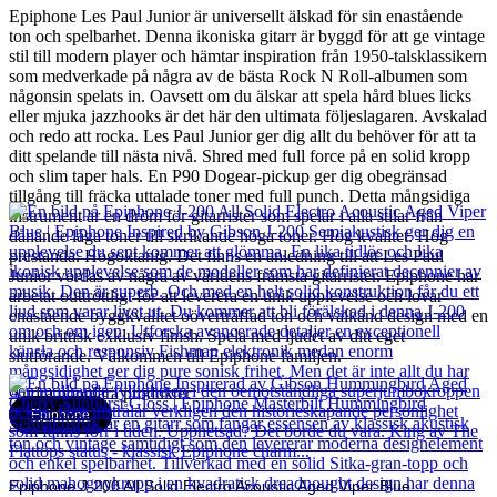
Epiphone Les Paul Junior är universellt älskad för sin enastående
ton och spelbarhet. Denna ikoniska gitarr är byggd för att ge vintage
stil till modern player och hämtar inspiration från 1950-talsklassikern
som medverkade på några av de bästa Rock N Roll-albumen som
någonsin spelats in. Oavsett om du älskar att spela hård blues licks
eller mjuka jazzhooks är det här den ultimata följeslagaren. Avskalad
och redo att rocka. Les Paul Junior ger dig allt du behöver för att ta
ditt spelande till nästa nivå. Shred med full force på en solid kropp
och slim taper hals. En P90 Dogear-pickup ger dig obegränsad
tillgång till fräcka uttalade toner med full punch. Detta mångsidiga
instrument är en dröm för gitarrister som spelar i alla stilar från
dånande låga toner till skrikande höga toner. Hög kvalitet. Hög
prestanda. Högoktanig. Det finns en anledning till att Les Paul
Junior vördas av några av världens främsta gitarrister. Epiphone har
arbetat outtröttligt för att leverera en unik upplevelse och lovar
enastående byggkvalitet oöverträffad ton och välkänd design med en
unik brittisk exklusiv finish. Spela med ljudet av ditt eget
slutförande. Välkommen till Epiphone familjen.
Andra populära produkter
Epiphone
Epiphone J-200 All Solid Electro Acoustic Aged Viper Blue