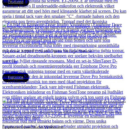
Epiphone
Epiphone J-200 EC Studio Parlor Vintage Natural
5 873
kr
Läs mer
Epiphone
Epiphone Dove Studio Violinburst