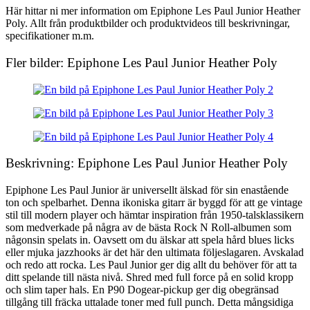
Här hittar ni mer information om Epiphone Les Paul Junior Heather
Poly. Allt från produktbilder och produktvideos till beskrivningar,
specifikationer m.m.
Fler bilder: Epiphone Les Paul Junior Heather Poly
Beskrivning: Epiphone Les Paul Junior Heather Poly
Epiphone Les Paul Junior är universellt älskad för sin enastående
ton och spelbarhet. Denna ikoniska gitarr är byggd för att ge vintage
stil till modern player och hämtar inspiration från 1950-talsklassikern
som medverkade på några av de bästa Rock N Roll-albumen som
någonsin spelats in. Oavsett om du älskar att spela hård blues licks
eller mjuka jazzhooks är det här den ultimata följeslagaren. Avskalad
och redo att rocka. Les Paul Junior ger dig allt du behöver för att ta
ditt spelande till nästa nivå. Shred med full force på en solid kropp
och slim taper hals. En P90 Dogear-pickup ger dig obegränsad
tillgång till fräcka uttalade toner med full punch. Detta mångsidiga