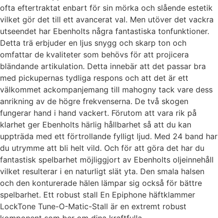
ofta eftertraktat enbart för sin mörka och slående estetik
vilket gör det till ett avancerat val. Men utöver det vackra
utseendet har Ebenholts några fantastiska tonfunktioner.
Detta trä erbjuder en ljus snygg och skarp ton och
omfattar de kvaliteter som behövs för att projicera
bländande artikulation. Detta innebär att det passar bra
med pickupernas tydliga respons och att det är ett
välkommet ackompanjemang till mahogny tack vare dess
anrikning av de högre frekvenserna. De två skogen
fungerar hand i hand vackert. Förutom att vara rik på
klarhet ger Ebenholts härlig hållbarhet så att du kan
uppträda med ett förtrollande fylligt ljud. Med 24 band har
du utrymme att bli helt vild. Och för att göra det har du
fantastisk spelbarhet möjliggjort av Ebenholts oljeinnehåll
vilket resulterar i en naturligt slät yta. Den smala halsen
och den konturerade hälen lämpar sig också för bättre
spelbarhet. Ett robust stall En Epiphone häftklammer
LockTone Tune-O-Matic-Stall är en extremt robust