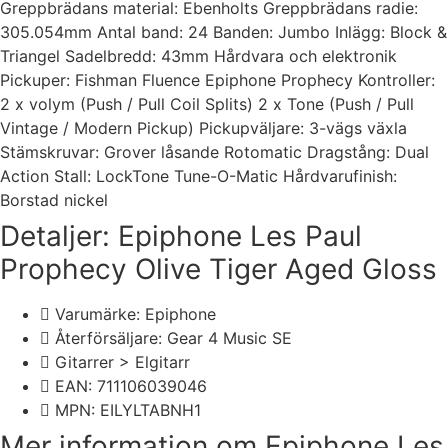
Greppbrädans material: Ebenholts Greppbrädans radie:
305.054mm Antal band: 24 Banden: Jumbo Inlägg: Block &
Triangel Sadelbredd: 43mm Hårdvara och elektronik
Pickuper: Fishman Fluence Epiphone Prophecy Kontroller:
2 x volym (Push / Pull Coil Splits) 2 x Tone (Push / Pull
Vintage / Modern Pickup) Pickupväljare: 3-vägs växla
Stämskruvar: Grover låsande Rotomatic Dragstång: Dual
Action Stall: LockTone Tune-O-Matic Hårdvarufinish:
Borstad nickel
Detaljer: Epiphone Les Paul
Prophecy Olive Tiger Aged Gloss
Varumärke: Epiphone
Återförsäljare: Gear 4 Music SE
Gitarrer > Elgitarr
EAN: 711106039046
MPN: EILYLTABNH1
Mer information om Epiphone Les