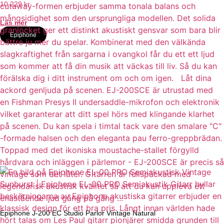
10 229
kr
Läs mer
Epiphone
Epiphone J-200 EC Studio Parlor Vintage Natural