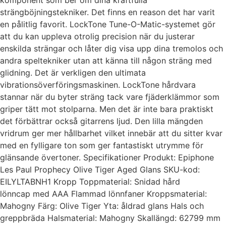
komponent som ber om dina kraftfulla
strängböjningstekniker. Det finns en reason det har varit
en pålitlig favorit. LockTone Tune-O-Matic-systemet gör
att du kan uppleva otrolig precision när du justerar
enskilda strängar och låter dig visa upp dina tremolos och
andra speltekniker utan att känna till någon sträng med
glidning. Det är verkligen den ultimata
vibrationsöverföringsmaskinen. LockTone hårdvara
stannar när du byter sträng tack vare fjäderklämmor som
griper tätt mot stolparna. Men det är inte bara praktiskt
det förbättrar också gitarrens ljud. Den lilla mängden
vridrum ger mer hållbarhet vilket innebär att du sitter kvar
med en fylligare ton som ger fantastiskt utrymme för
glänsande övertoner. Specifikationer Produkt: Epiphone
Les Paul Prophecy Olive Tiger Aged Glans SKU-kod:
EILYLTABNH1 Kropp Toppmaterial: Snidad hård
lönncap med AAA Flammad lönnfaner Kroppsmaterial:
Mahogny Färg: Olive Tiger Yta: åldrad glans Hals och
greppbräda Halsmaterial: Mahogny Skallängd: 62799 mm