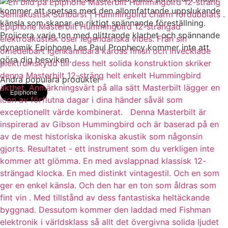
kommer att spetsas med den allomfattande uppslukande
känsla som skapar en riktigt spännande föreställning.
Projicera varje ton med glittrande klarhet och spännande
dynamik Epiphone Les Paul Prophecy kommer inte att
göra dig besviken.
Andra populära produkter
Epiphone