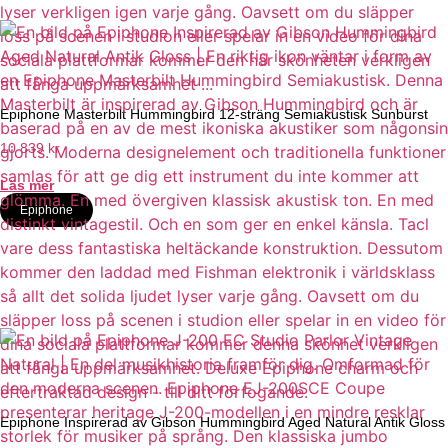
Epiphone Masterbilt Hummingbird 12-sträng Semiakustisk Sunburst
10 839
kr
Läs mer
Epiphone
Epiphone Inspirerad av Gibson Hummingbird Aged Natural Antik Gloss