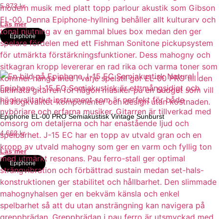
5 873
kr
Läs mer
Epiphone
Epiphone EL-00 PRO Semiakustisk Vintage Sunburst
4 662
kr
Läs mer
Epiphone