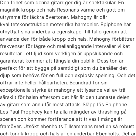
Den frihet som denna gitarr ger dig är spektakulär. En
magnifik kropp och hals Resonans värme och gott om
utrymme för läckra övertoner. Mahogny är där
kvalitetskonstruktion möter rika harmonier. Epiphone har
utnyttjat sina underbara egenskaper till fullo genom att
använda den för både kropp och hals. Mahogny förbättrar
frekvenser för lägre och mellanliggande intervaller vilket
resulterar i ett ljud som verkligen är uppslukande och
garanterat kommer att fängsla din publik. Dess ton är
perfekt för att bygga på samtidigt som du behåller det
djup som behövs för en full och explosiv spelning. Och det
offrar inte heller hållbarheten. Beundrad för sin
exceptionella styrka är mahogny ett lysande val av trä
särskilt för halsn eftersom det här är den tunnaste delen
av gitarr som ännu får mest attack. Släpp lös Epiphone
Les Paul Prophecy kan ta alla mängder av thrashing på
scenen och kommer fortfarande att trivas i många år
framöver. Utsökt ebenholts Tillsammans med en så robust
och tonrik kropp och hals är en underbar Ebenholts. Det är