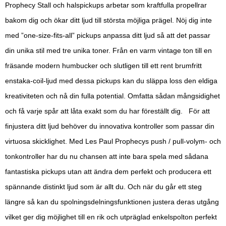
Prophecy Stall och halspickups arbetar som kraftfulla propellrar
bakom dig och ökar ditt ljud till största möjliga prägel. Nöj dig inte
med ”one-size-fits-all” pickups anpassa ditt ljud så att det passar
din unika stil med tre unika toner. Från en varm vintage ton till en
fräsande modern humbucker och slutligen till ett rent brumfritt
enstaka-coil-ljud med dessa pickups kan du släppa loss den eldiga
kreativiteten och nå din fulla potential. Omfatta sådan mångsidighet
och få varje spår att låta exakt som du har föreställt dig. För att
finjustera ditt ljud behöver du innovativa kontroller som passar din
virtuosa skicklighet. Med Les Paul Prophecys push / pull-volym- och
tonkontroller har du nu chansen att inte bara spela med sådana
fantastiska pickups utan att ändra dem perfekt och producera ett
spännande distinkt ljud som är allt du. Och när du går ett steg
längre så kan du spolningsdelningsfunktionen justera deras utgång
vilket ger dig möjlighet till en rik och utpräglad enkelspolton perfekt