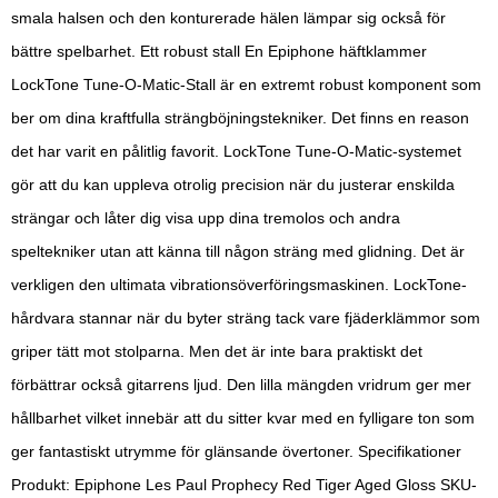
smala halsen och den konturerade hälen lämpar sig också för
bättre spelbarhet. Ett robust stall En Epiphone häftklammer
LockTone Tune-O-Matic-Stall är en extremt robust komponent som
ber om dina kraftfulla strängböjningstekniker. Det finns en reason
det har varit en pålitlig favorit. LockTone Tune-O-Matic-systemet
gör att du kan uppleva otrolig precision när du justerar enskilda
strängar och låter dig visa upp dina tremolos och andra
speltekniker utan att känna till någon sträng med glidning. Det är
verkligen den ultimata vibrationsöverföringsmaskinen. LockTone-
hårdvara stannar när du byter sträng tack vare fjäderklämmor som
griper tätt mot stolparna. Men det är inte bara praktiskt det
förbättrar också gitarrens ljud. Den lilla mängden vridrum ger mer
hållbarhet vilket innebär att du sitter kvar med en fylligare ton som
ger fantastiskt utrymme för glänsande övertoner. Specifikationer
Produkt: Epiphone Les Paul Prophecy Red Tiger Aged Gloss SKU-