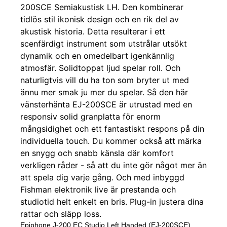
Epiphone J-200 EC Studio Left Handed (EJ-200SCE)