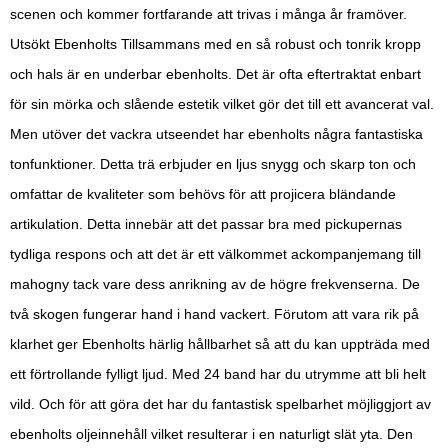
scenen och kommer fortfarande att trivas i många år framöver.
Utsökt Ebenholts Tillsammans med en så robust och tonrik kropp
och hals är en underbar ebenholts. Det är ofta eftertraktat enbart
för sin mörka och slående estetik vilket gör det till ett avancerat val.
Men utöver det vackra utseendet har ebenholts några fantastiska
tonfunktioner. Detta trä erbjuder en ljus snygg och skarp ton och
omfattar de kvaliteter som behövs för att projicera bländande
artikulation. Detta innebär att det passar bra med pickupernas
tydliga respons och att det är ett välkommet ackompanjemang till
mahogny tack vare dess anrikning av de högre frekvenserna. De
två skogen fungerar hand i hand vackert. Förutom att vara rik på
klarhet ger Ebenholts härlig hållbarhet så att du kan uppträda med
ett förtrollande fylligt ljud. Med 24 band har du utrymme att bli helt
vild. Och för att göra det har du fantastisk spelbarhet möjliggjort av
ebenholts oljeinnehåll vilket resulterar i en naturligt slät yta. Den