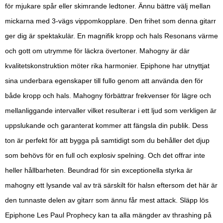
för mjukare spår eller skimrande ledtoner. Ännu bättre välj mellan
mickarna med 3-vägs vippomkopplare. Den frihet som denna gitarr
ger dig är spektakulär. En magnifik kropp och hals Resonans värme
och gott om utrymme för läckra övertoner. Mahogny är där
kvalitetskonstruktion möter rika harmonier. Epiphone har utnyttjat
sina underbara egenskaper till fullo genom att använda den för
både kropp och hals. Mahogny förbättrar frekvenser för lägre och
mellanliggande intervaller vilket resulterar i ett ljud som verkligen är
uppslukande och garanterat kommer att fängsla din publik. Dess
ton är perfekt för att bygga på samtidigt som du behåller det djup
som behövs för en full och explosiv spelning. Och det offrar inte
heller hållbarheten. Beundrad för sin exceptionella styrka är
mahogny ett lysande val av trä särskilt för halsn eftersom det här är
den tunnaste delen av gitarr som ännu får mest attack. Släpp lös
Epiphone Les Paul Prophecy kan ta alla mängder av thrashing på