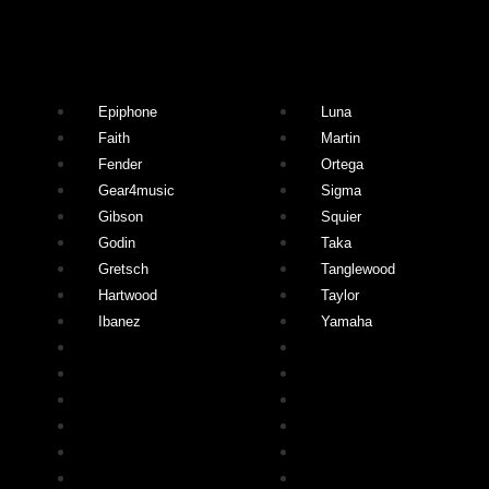
Gitarrmärken
Epiphone
Luna
Faith
Martin
Fender
Ortega
Gear4music
Sigma
Gibson
Squier
Godin
Taka
Gretsch
Tanglewood
Hartwood
Taylor
Ibanez
Yamaha
Epiphone
Luna
Faith
Martin
Fender
Ortega
Gear4music
Sigma
Gibson
Squier
Godin
Taka