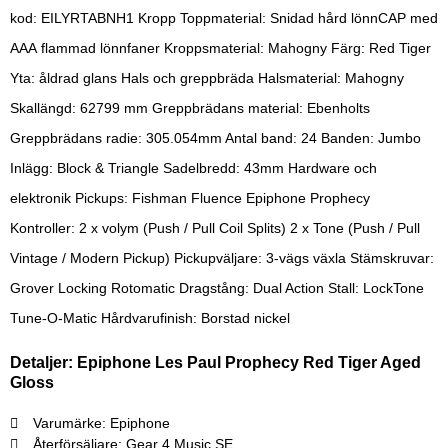
kod: EILYRTABNH1 Kropp Toppmaterial: Snidad hård lönnCAP med
AAA flammad lönnfaner Kroppsmaterial: Mahogny Färg: Red Tiger
Yta: åldrad glans Hals och greppbräda Halsmaterial: Mahogny
Skallängd: 62799 mm Greppbrädans material: Ebenholts
Greppbrädans radie: 305.054mm Antal band: 24 Banden: Jumbo
Inlägg: Block & Triangle Sadelbredd: 43mm Hardware och
elektronik Pickups: Fishman Fluence Epiphone Prophecy
Kontroller: 2 x volym (Push / Pull Coil Splits) 2 x Tone (Push / Pull
Vintage / Modern Pickup) Pickupväljare: 3-vägs växla Stämskruvar:
Grover Locking Rotomatic Dragstång: Dual Action Stall: LockTone
Tune-O-Matic Hårdvarufinish: Borstad nickel
Detaljer: Epiphone Les Paul Prophecy Red Tiger Aged
Gloss
Varumärke: Epiphone
Återförsäljare: Gear 4 Music SE