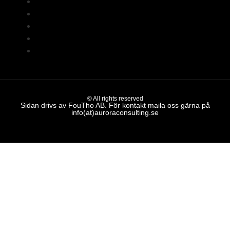
Gear4music förstärkare
Hartwood förstärkare
Marshall förstärkare
Subzero förstärkare
Yamaha förstärkare
© All rights reserved
Sidan drivs av FouTho AB. För kontakt maila oss gärna på
info(at)auroraconsulting.se
Made with ❤ by Aurora