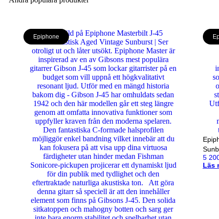
Epiphone
Ep
Epip
Sunb
5 20
Läs 