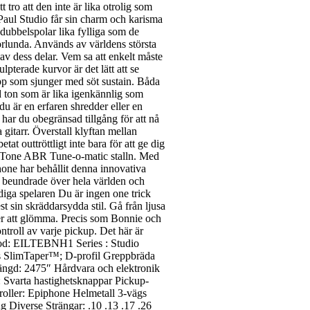
tro att den inte är lika otrolig som
 Paul Studio får sin charm och karisma
 dubbelspolar lika fylliga som de
orlunda. Används av världens största
 av dess delar. Vem sa att enkelt måste
pterade kurvor är det lätt att se
opp som sjunger med söt sustain. Båda
d ton som är lika igenkännlig som
 du är en erfaren shredder eller en
ar du obegränsad tillgång för att nå
 gitarr. Överstall klyftan mellan
t outtröttligt inte bara för att ge dig
LockTone ABR Tune-o-matic stalln. Med
hone har behållit denna innovativa
är beundrade över hela världen och
idiga spelaren Du är ingen one trick
t sin skräddarsydda stil. Gå från ljusa
mer att glömma. Precis som Bonnie och
ntroll av varje pickup. Det här är
 Kod: EILTEBNH1 Series : Studio
s SlimTaper™; D-profil Greppbräda
ängd: 2475″ Hårdvara och elektronik
 Svarta hastighetsknappar Pickup-
ller: Epiphone Helmetall 3-vägs
Diverse Strängar: .10 .13 .17 .26