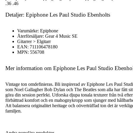
.36 .46
Detaljer: Epiphone Les Paul Studio Ebenholts
Varumärke: Epiphone
Återförsäljare: Gear 4 Music SE
Gitarrer > Elgitarr
EAN: 711106478180
MPN: 556708
Mer information om Epiphone Les Paul Studio Ebenhol
Vintage ton omdefinieras. Bli inspirerad av Epiphone Les Paul Studio
som Noel Gallagher Bob Dylan och The Beatles som alla har fått sit
göra din session perfekt. Utforska djupa tonala texturer från två ef
förbättrad komfort och en mahognykropp som sjunger med hållbarhet. 
Att balansera originalitet heritage och oöverträffad ton det är verk
familjen.
Andra populära produkter