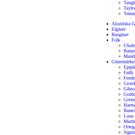
Tang
Taylo
Yama
Akustiska Gi
Elgitarr
Basgitarr
Folk
Ukule
Banjo
Mand
Gitarrmärke
Epip
Faith
Fende
Gear4
Gibs
Godi
Grets
Hart
Ibane
Luna
Marti
Orteg
Sigm