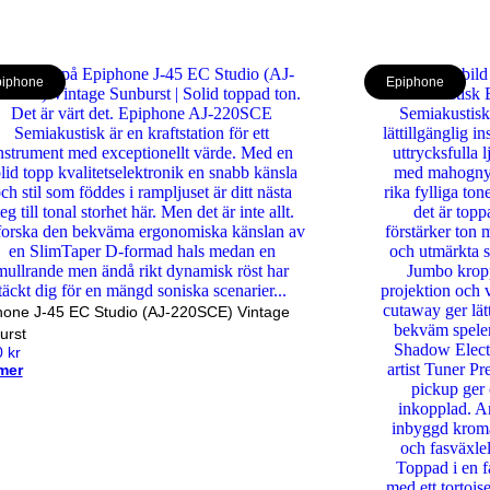
iphone
Epiphone
hone J-45 EC Studio (AJ-220SCE) Vintage
urst
0
kr
mer