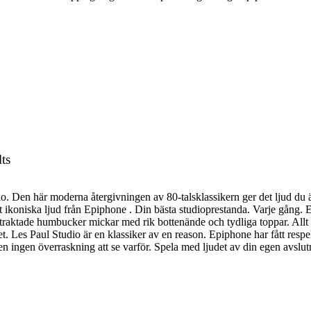
ts
. Den här moderna återgivningen av 80-talsklassikern ger det ljud du äl
t ikoniska ljud från Epiphone . Din bästa studioprestanda. Varje gång
tertraktade humbucker mickar med rik bottenände och tydliga toppar. All
Les Paul Studio är en klassiker av en reason. Epiphone har fått respek
ligen ingen överraskning att se varför. Spela med ljudet av din egen avs