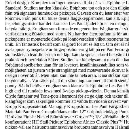
Enkel design. Komplex ton Inget nonsens. Rakt på sak. Epiphone Les P
Standard. Studion tar den klassiska Epiphone ton och gör den tillgä
från två signature humbucker pickuper. Oavsett om du letar efter var
kommer. Från punk till blues denna flaggskeppsmodell kan allt. Epip
inspelningsartister har det ikoniska Les Paul-ljudet hörts i en mängd
betyda tråkigt. En gitarr som formade en generation Få gitarrer är s
varför den tog 80-talet med storm. Nu har den återuppfunnits för at
pickuperna är monterade direkt på lönnöverdelen vilket resonerar me
unik. En fantastisk bedrift som är gjord för att se lätt ut. Om det är 
avslappnad rytmspelare är fingerpositionering lätt på en Pau Ferro 
stratosfäriska lead-linjer och ner lågt kan du spela ackord bekvämt i 
praktisk och perfektion Säker. Studion ser kabelgsam ut men den kan gå
förbättrad spelbarhet utan för att leverera inställningsstabilitet 
möjligheten att justera varje stränglängd med motsvarande skruvar ka
design i över 60 år. Men Stall kan inte ta hela äran. Dina stråkar k
betyder allvar. Var säker på att din stämning kommer att förbli stenh
ponny. Så du behöver en gitarr som klarar allt. Epiphone Les Paul Stu
high end till rundade lows med 3-vägs pickup-växeln. Denna känsliga
Clyde fungerar två Tone-pots i harmoni för att ge djup och textur till
klangfärger som säkerligen kommer att vända huvudena oavsett var
Kropp Kroppsmaterial: Mahogny Kroppsform: Les Paul Färg: Ebenh
Material: Pau Ferro Greppbrädans radie: 12″ Gripbrädeinlägg: Pun
Hårdvara Finish: Nickel Stämskruvar: Grover™; 18:1-förhållande S
konfiguration: HH Stall Pickup: Epiphone Alnico Classic Plus™ 
pickup-väljare halsupptagningsvolym broupptagningsvolym Halsmikr