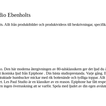
dio Ebenholts
. Allt från produktbilder och produktvideos till beskrivningar, specifi
. Den här moderna återgivningen av 80-talsklassikern ger det ljud du äl
t ikoniska ljud från Epiphone . Din bästa studioprestanda. Varje gång
tertraktade humbucker mickar med rik bottenände och tydliga toppar. All
Les Paul Studio är en klassiker av en reason. Epiphone har fått respek
ligen ingen överraskning att se varför. Spela med ljudet av din egen avs