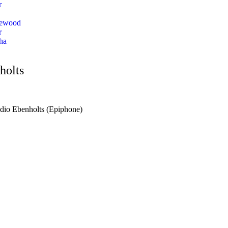
r
lewood
r
ha
holts
dio Ebenholts (Epiphone)