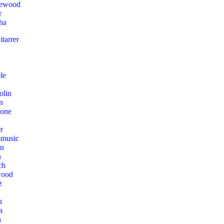
lewood
r
ha
tarrer
le
olin
n
hone
r
music
on
n
ch
wood
z
n
a
a