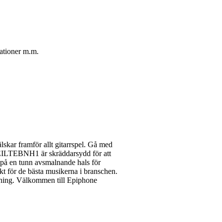
kationer m.m.
skar framför allt gitarrspel. Gå med
. EILTEBNH1 är skräddarsydd för att
t på en tunn avsmalnande hals för
t för de bästa musikerna i branschen.
lutning. Välkommen till Epiphone