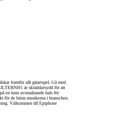
skar framför allt gitarrspel. Gå med
. EILTEBNH1 är skräddarsydd för att
t på en tunn avsmalnande hals för
t för de bästa musikerna i branschen.
lutning. Välkommen till Epiphone