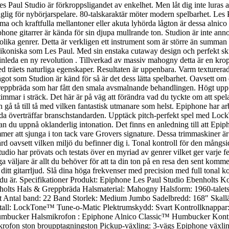
aul Studio är förkroppsligandet av enkelhet. Men låt dig inte luras att 
nglig för nybörjarspelare. 80-talskaraktär möter modern spelbarhet. Les
ma och kraftfulla mellantoner eller akuta lyhörda lågton är dessa alnico
hone gitarrer är kända för sin djupa mullrande ton. Studion är inte ann
 olika genrer. Detta är verkligen ett instrument som är större än summan
å ikoniska som Les Paul. Med sin enstaka cutaway design och perfekt skul
t inleda en ny revolution . Tillverkad av massiv mahogny detta är en kr
d träets naturliga egenskaper. Resultaten är uppenbara. Varm texturera
något som Studion är känd för så är det dess lätta spelbarhet. Oavsett om
greppbräda som har fått den smala avsmalnande behandlingen. Högt upp h
timmar i sträck. Det här är på väg att förändra vad du tyckte om att spela
 tå till tå med vilken fantastisk utmanare som helst. Epiphone har arbeta
som vida överträffar branschstandarden. Upptäck pitch-perfekt spel med 
n du uppnå oklanderlig intonation. Det finns en anledning till att Epip
ommer att sjunga i ton tack vare Grovers signature. Dessa trimmaskiner 
ård oavsett vilken miljö du befinner dig i. Tonal kontroll för den mångs
dio har prövats och testats över en myriad av genrer vilket ger varje fes
 väljare är allt du behöver för att ta din ton på en resa den sent kom
 ditt gitarrljud. Slå dina höga frekvenser med precision med full tonal ko
 du är. Specifikationer Produkt: Epiphone Les Paul Studio Ebenholts
olts Hals & Greppbräda Halsmaterial: Mahogny Halsform: 1960-talet
kt Antal band: 22 Band Storlek: Medium Jumbo Sadelbredd: 168″ Skall
tall: LockTone™ Tune-o-Matic Plektrumskydd: Svart Kontrollknappar:
Humbucker Halsmikrofon : Epiphone Alnico Classic™ Humbucker Kontro
ofon ston broupptagningston Pickup-växling: 3-vägs Epiphone växling 