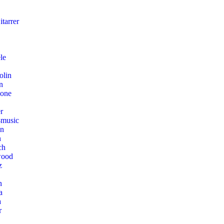
tarrer
le
olin
n
hone
r
music
on
n
ch
wood
z
n
a
a
r