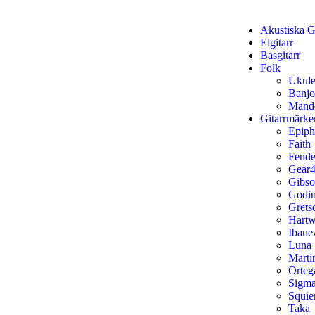
Akustiska Gi
Elgitarr
Basgitarr
Folk
Ukule
Banjo
Mand
Gitarrmärke
Epip
Faith
Fende
Gear4
Gibs
Godi
Grets
Hart
Ibane
Luna
Marti
Orteg
Sigm
Squie
Taka