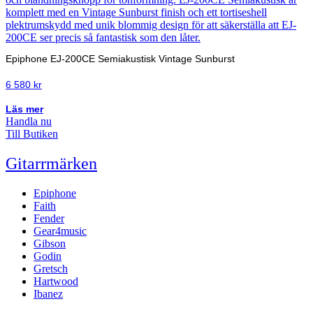
Epiphone EJ-200CE Semiakustisk Vintage Sunburst
6 580
kr
Läs mer
Handla nu
Till Butiken
Gitarrmärken
Epiphone
Faith
Fender
Gear4music
Gibson
Godin
Gretsch
Hartwood
Ibanez