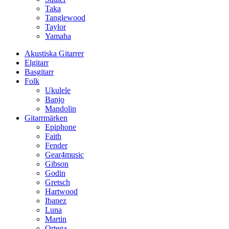
Taka
Tanglewood
Taylor
Yamaha
Akustiska Gitarrer
Elgitarr
Basgitarr
Folk
Ukulele
Banjo
Mandolin
Gitarrmärken
Epiphone
Faith
Fender
Gear4music
Gibson
Godin
Gretsch
Hartwood
Ibanez
Luna
Martin
Ortega