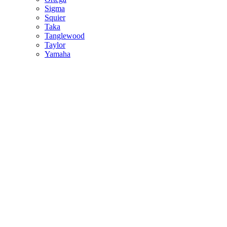
Sigma
Squier
Taka
Tanglewood
Taylor
Yamaha