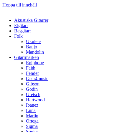
Hoppa till innehåll
Akustiska Gitarrer
Elgitarr
Basgitarr
Folk
Ukulele
Banjo
Mandolin
Gitarrmärken
Epiphone
Faith
Fender
Gear4music
Gibson
Godin
Gretsch
Hartwood
Ibanez
Luna
Martin
Ortega
Sigma
Squier