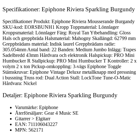
Specifikationer: Epiphone Riviera Sparkling Burgundy
Specifikationer Produkt: Epiphone Riviera Mousserande Burgandy
SKU-kod: EORSBUNH1 Kropp Toppmaterial: Lönnlager
Kroppsmaterial: Lönnlager Färg: Royal Tan Ytbehandling: Gloss
Hals och greppbräda Halsmaterial: Mahogny Skallängd: 62799 mm
Greppbrädans material: Indisk laurel Greppbrädans radie:
305.054mm Antal band: 22 Banden: Medium Jumbo Inlägg: Trapes
Sadelbredd 43mm Hårdvara och elektronik Halspickup: PRO Mini
Humbucker R Stallpickup: PRO Mini Humbucker T Kontroller: 2 x
volym 2 x ton Pickup-omkoppling: 3-vägs Epiphone Toggle
Stämskruvar: Epiphone Vintage Deluxe metallknapp med pressning
i bussning Truss rod: Dual Action Stall: LockTone Tune-O-Matic
Hårdvara: Nickel
Detaljer: Epiphone Riviera Sparkling Burgundy
Varumärke: Epiphone
Återförsäljare: Gear 4 Music SE
Gitarrer > Elgitarr
EAN: 711106043227
MPN: 562171