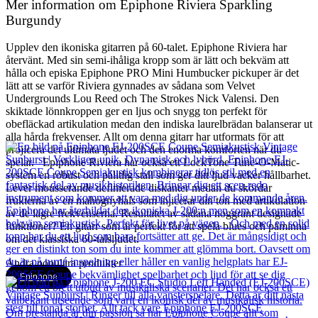
Mer information om Epiphone Riviera Sparkling
Burgundy
Upplev den ikoniska gitarren på 60-talet. Epiphone Riviera har
återvänt. Med sin semi-ihåliga kropp som är lätt och bekväm att
hålla och episka Epiphone PRO Mini Humbucker pickuper är det
lätt att se varför Riviera gynnades av sådana som Velvet
Undergrounds Lou Reed och The Strokes Nick Valensi. Den
skiktade lönnkroppen ger en ljus och snygg ton perfekt för
obefläckad artikulation medan den indiska laurelbrädan balanserar ut
alla hårda frekvenser. Allt om denna gitarr har utformats för att
projicera det ultimata ljudet och den enorma komforten när du
spelar. Epiphone Riviera har också ett LockTone Tune-O-Matic-
system en robust och pålitlig stall som ger ditt ljud vacker hållbarhet.
Lever mousserande definierade diskanter medan du skördar
frukterna av en mahognyhals som injicerar din ton med artikulation
av de lägre frekvenserna. Resultatet av sådana noggrant designade
funktioner? En gitarr som är perfekt för att spela blues och påminna
om det klassiska 60-talsljudet.
Andra populära produkter
Epiphone