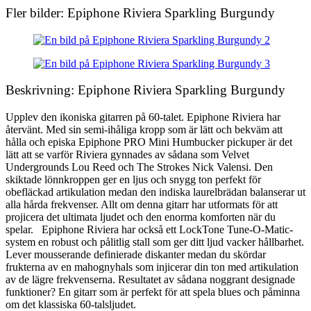
Fler bilder: Epiphone Riviera Sparkling Burgundy
Beskrivning: Epiphone Riviera Sparkling Burgundy
Upplev den ikoniska gitarren på 60-talet. Epiphone Riviera har
återvänt. Med sin semi-ihåliga kropp som är lätt och bekväm att
hålla och episka Epiphone PRO Mini Humbucker pickuper är det
lätt att se varför Riviera gynnades av sådana som Velvet
Undergrounds Lou Reed och The Strokes Nick Valensi. Den
skiktade lönnkroppen ger en ljus och snygg ton perfekt för
obefläckad artikulation medan den indiska laurelbrädan balanserar ut
alla hårda frekvenser. Allt om denna gitarr har utformats för att
projicera det ultimata ljudet och den enorma komforten när du
spelar. Epiphone Riviera har också ett LockTone Tune-O-Matic-
system en robust och pålitlig stall som ger ditt ljud vacker hållbarhet.
Lever mousserande definierade diskanter medan du skördar
frukterna av en mahognyhals som injicerar din ton med artikulation
av de lägre frekvenserna. Resultatet av sådana noggrant designade
funktioner? En gitarr som är perfekt för att spela blues och påminna
om det klassiska 60-talsljudet.