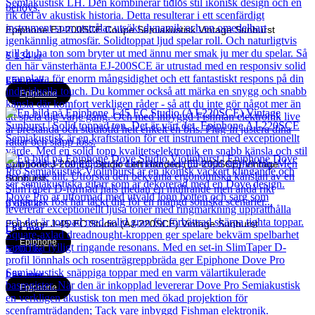
Epiphone EJ-200SCE Coupe Semiakustisk Vintage Sunburst
6 134
kr
Läs mer
Epiphone
Epiphone J-200 EC Studio Left Handed (EJ-200SCE) Vintage
Sunburst
6 658
kr
Epiphone J-45 EC Studio (AJ-220SCE) Vintage Sunburst
Läs mer
Epiphone
5 200
kr
Läs mer
Epiphone