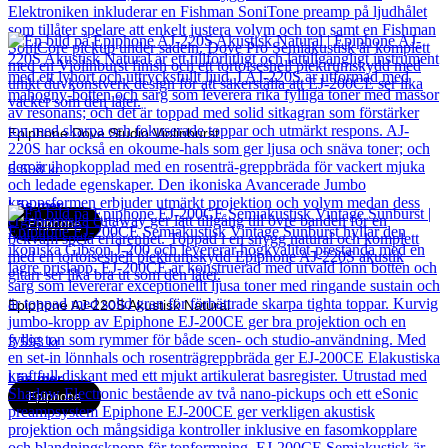
Epiphone Dove Studio Violinburst
5 698
kr
Läs mer
Epiphone
Epiphone AJ-220S Akustisk Natural
3 593
kr
Läs mer
Epiphone