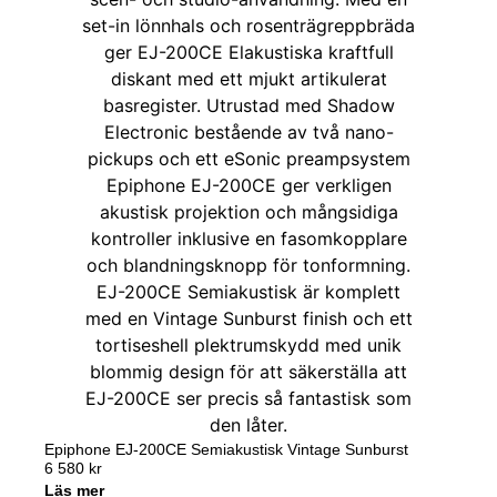
Epiphone EJ-200CE Semiakustisk Vintage Sunburst
6 580
kr
Läs mer