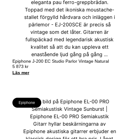
Epiphone J-200 EC Studio Parlor Vintage Natural
5 873
kr
Läs mer
Epiphone