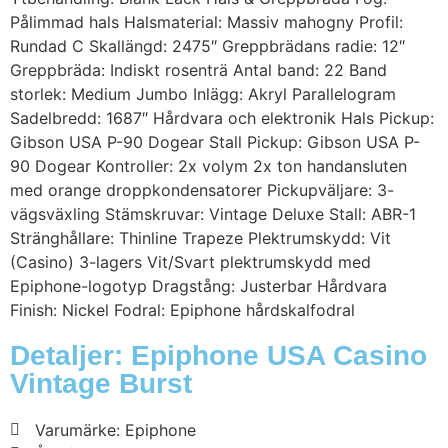
Pålimmad hals Halsmaterial: Massiv mahogny Profil:
Rundad C Skallängd: 2475″ Greppbrädans radie: 12″
Greppbräda: Indiskt rosenträ Antal band: 22 Band
storlek: Medium Jumbo Inlägg: Akryl Parallelogram
Sadelbredd: 1687″ Hårdvara och elektronik Hals Pickup:
Gibson USA P-90 Dogear Stall Pickup: Gibson USA P-
90 Dogear Kontroller: 2x volym 2x ton handansluten
med orange droppkondensatorer Pickupväljare: 3-
vägsväxling Stämskruvar: Vintage Deluxe Stall: ABR-1
Stränghållare: Thinline Trapeze Plektrumskydd: Vit
(Casino) 3-lagers Vit/Svart plektrumskydd med
Epiphone-logotyp Dragstång: Justerbar Hårdvara
Finish: Nickel Fodral: Epiphone hårdskalfodral
Detaljer: Epiphone USA Casino
Vintage Burst
Varumärke: Epiphone