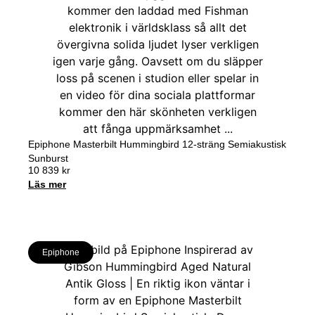
Epiphone Masterbilt Hummingbird 12-sträng Semiakustisk
Sunburst
10 839
kr
Läs mer
Epiphone