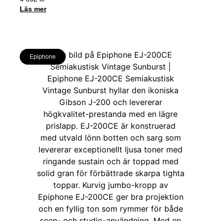
Läs mer
Epiphone