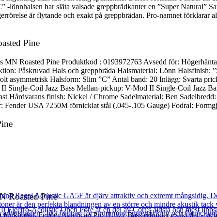
 -lönnhalsen har släta valsade greppbrädkanter en ”Super Natural” Satin
ngerrörelse är flytande och exakt på greppbrädan. Pro-namnet förklarar a
oasted Pine
ss MN Roasted Pine Produktkod : 0193972763 Avsedd för: Högerhänta
tion: Påskruvad Hals och greppbräda Halsmaterial: Lönn Halsfinish: ”
bolt asymmetrisk Halsform: Slim ”C” Antal band: 20 Inlägg: Svarta pri
II Single-Coil Jazz Bass Mellan-pickup: V-Mod II Single-Coil Jazz Ba
last Hårdvarans finish: Nickel / Chrome Sadelmaterial: Ben Sadelbredd:
 Fender USA 7250M förnicklat stål (.045-.105 Gauge) Fodral: Formgju
Pine
MN Roasted Pine
la funktioner. Fender American Pro II Jazz Bass erbjuder exakt det – o