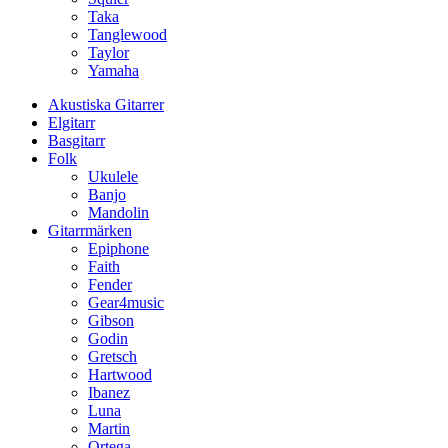
Taka
Tanglewood
Taylor
Yamaha
Akustiska Gitarrer
Elgitarr
Basgitarr
Folk
Ukulele
Banjo
Mandolin
Gitarrmärken
Epiphone
Faith
Fender
Gear4music
Gibson
Godin
Gretsch
Hartwood
Ibanez
Luna
Martin
Ortega