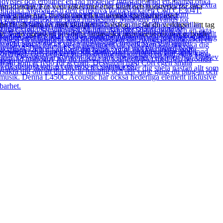
ppträdanden. För vem söker inte efter kraft och ljudstyrka för sina
riva gränserna i sin strävan efter autentisk spelbarhet med
 finish samt en unik skulpterad halsfog: nu får du verkligen lätt tag
llt: Varje egenskap hos detta fantastiska instrument når m.a.o. höjden