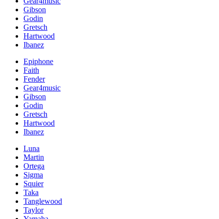
Gear4music
Gibson
Godin
Gretsch
Hartwood
Ibanez
Epiphone
Faith
Fender
Gear4music
Gibson
Godin
Gretsch
Hartwood
Ibanez
Luna
Martin
Ortega
Sigma
Squier
Taka
Tanglewood
Taylor
Yamaha