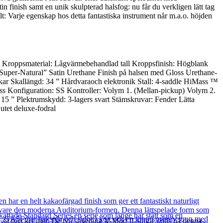
 finish samt en unik skulpterad halsfog: nu får du verkligen lätt tag
llt: Varje egenskap hos detta fantastiska instrument når m.a.o. höjden
 Kroppsmaterial: Lågvärmebehandlad tall Kroppsfinish: Högblank
Super-Natural” Satin Urethane Finish på halsen med Gloss Urethane-
ckar Skallängd: 34 ” Hårdvaraoch elektronik Stall: 4-saddle HiMass ™
ss Konfiguration: SS Kontroller: Volym 1. (Mellan-pickup) Volym 2.
 15 ” Plektrumskydd: 3-lagers svart Stämskruvar: Fender Lätta
tet deluxe-fodral
ch så mycket mer. De två suveräna V-Mod II-single coils på denna