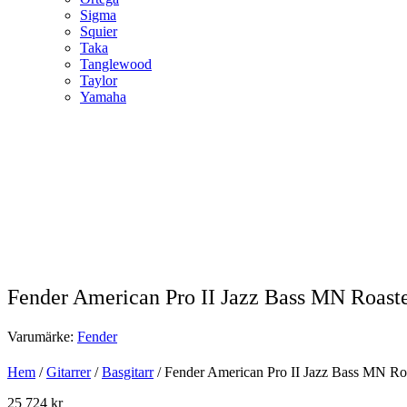
Sigma
Squier
Taka
Tanglewood
Taylor
Yamaha
Fender American Pro II Jazz Bass MN Roast
Varumärke:
Fender
Hem
/
Gitarrer
/
Basgitarr
/ Fender American Pro II Jazz Bass MN Roa
25 724
kr