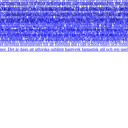
ed bättra skärpa och först och främst en mer distinkt närvaro till dina u
 ingenting utan lätt och ledig spelkänsla. Därför fortsätter Fender att d
 -lönnhalsen har släta valsade greppbrädkanter en ”Super Natural” Satin
ngerrörelse är flytande och exakt på greppbrädan. Pro-namnet förklarar a