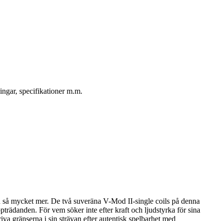
ingar, specifikationer m.m.
ch så mycket mer. De två suveräna V-Mod II-single coils på denna
ppträdanden. För vem söker inte efter kraft och ljudstyrka för sina
riva gränserna i sin strävan efter autentisk spelbarhet med