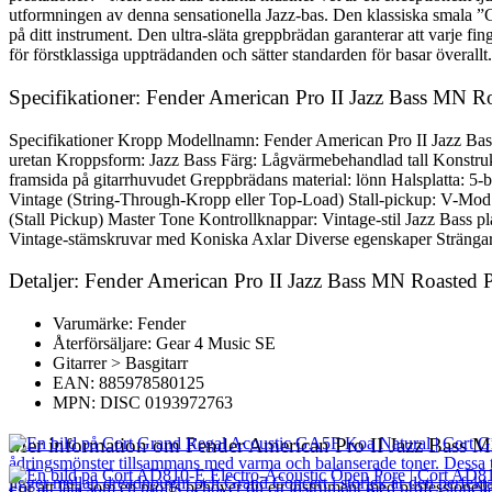
utformningen av denna sensationella Jazz-bas. Den klassiska smala ”C”
på ditt instrument. Den ultra-släta greppbrädan garanterar att varje fi
för förstklassiga uppträdanden och sätter standarden för basar överallt.
Specifikationer: Fender American Pro II Jazz Bass MN R
Specifikationer Kropp Modellnamn: Fender American Pro II Jazz Ba
uretan Kroppsform: Jazz Bass Färg: Lågvärmebehandlad tall Konstruk
framsida på gitarrhuvudet Greppbrädans material: lönn Halsplatta: 5-
Vintage (String-Through-Kropp eller Top-Load) Stall-pickup: V-Mod 
(Stall Pickup) Master Tone Kontrollknappar: Vintage-stil Jazz Bass p
Vintage-stämskruvar med Koniska Axlar Diverse egenskaper Strängar:
Detaljer: Fender American Pro II Jazz Bass MN Roasted 
Varumärke: Fender
Återförsäljare: Gear 4 Music SE
Gitarrer > Basgitarr
EAN: 885978580125
MPN: DISC 0193972763
Mer information om Fender American Pro II Jazz Bass 
För att låta som en proffs behöver du ett instrument med professionel