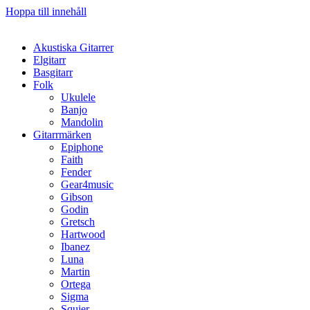
Hoppa till innehåll
Akustiska Gitarrer
Elgitarr
Basgitarr
Folk
Ukulele
Banjo
Mandolin
Gitarrmärken
Epiphone
Faith
Fender
Gear4music
Gibson
Godin
Gretsch
Hartwood
Ibanez
Luna
Martin
Ortega
Sigma
Squier