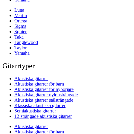
Luna
Martin
Ortega
Sigma
Squier
Taka
Tanglewood
Taylor
Yamaha
Gitarrtyper
Akustiska gitarrer
Akustiska gitarrer för barn
Akustiska gitarrer för nybörjare
Akustiska gitarrer nylonsträngade
Akustiska gitarrer stålsträngade
Klassiska akustiska gitarrer
Semiakustiska gitarrer
12-strängade akustiska gitarrer
Akustiska gitarrer
Akustiska gitarrer för barn