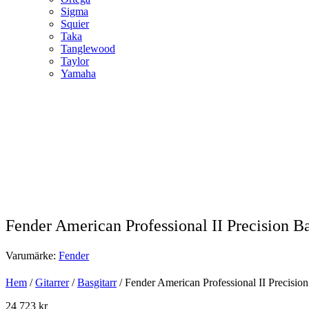
Sigma
Squier
Taka
Tanglewood
Taylor
Yamaha
Fender American Professional II Precision 
Varumärke:
Fender
Hem
/
Gitarrer
/
Basgitarr
/ Fender American Professional II Precisi
24 723
kr