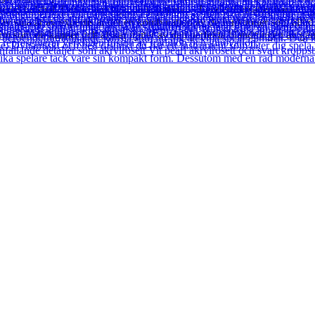
rad halshäl. Det är verkligen hela paketet. Fender fortsätter bara att 
v sina år av expertis är det en kombination av de funktioner som alltid
sform som du känner och älskar njuter av den perfekta blandningen av ga