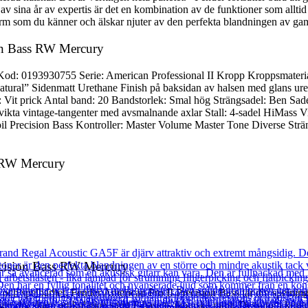
v sina år av expertis är det en kombination av de funktioner som alltid
sform som du känner och älskar njuter av den perfekta blandningen av ga
ion Bass RW Mercury
Kod: 0193930755 Serie: American Professional II Kropp Kroppsmaterial
tural” Sidenmatt Urethane Finish på baksidan av halsen med glans ur
 Vit prick Antal band: 20 Bandstorlek: Smal hög Strängsadel: Ben S
kta vintage-tangenter med avsmalnande axlar Stall: 4-sadel HiMass Vin
oil Precision Bass Kontroller: Master Volume Master Tone Diverse Str
s RW Mercury
ecision Bass RW Mercury
 och spelbarhet. Fender American Pro II Precision Bass tar din spelning 
er dig skarp artikulation samt P-basens ikoniska morr. Dessutom kommer