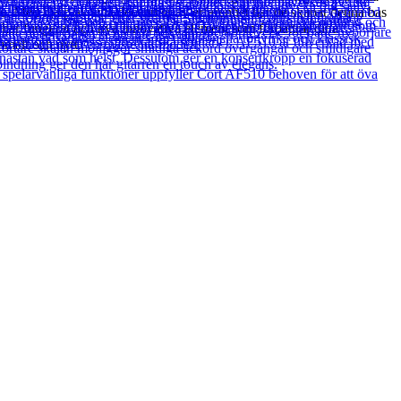
ge. Med hjälp av sina decennier av erfarenhet har de skapat denna bas
 har fungerat och nya innovativa element som förbättrar dina
mmalt och nytt.