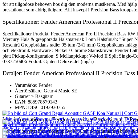
för att tillgodose behoven hos dig den moderna musikerna. Med hjälp a
prestationer som aldrig tidigare. Allt insvept i Precision Bass kropp
Specifikationer: Fender American Professional II Precis
Specifikationer Produkt: Fender American Pro II Precision Bass RW 
Mercury Hals & greppbräda Halsmaterial: Lönn Halsfinish: ”Super-Na
Rosenträ Greppbrädans radie: 95 tum (241 mm) Greppbrädans inlägg:
och elektronik Hardware : Nickel / Chrome Stämskruvar: Fender Lättvi
platt Pickup-konfiguration: S Mellanpickup: V-Mod II Split Single-C
0737250406 Fodral: Gjuten Deluxe-del (ingår)
Detaljer: Fender American Professional II Precision Bas
Varumärke: Fender
Återförsäljare: Gear 4 Music SE
Gitarrer > Basgitarr
EAN: 885978579143
MPN: DISC 0193930755
Mer information om Fender American Professional II Pr
Det är en oöverträffad yrkesupplevelse. Och det är utmärkt i både ljud
ditt spår med den mångsidiga V-Mod II split-enspolnings pickup som g