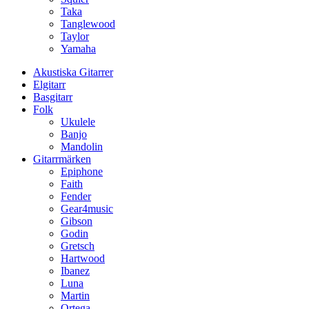
Taka
Tanglewood
Taylor
Yamaha
Akustiska Gitarrer
Elgitarr
Basgitarr
Folk
Ukulele
Banjo
Mandolin
Gitarrmärken
Epiphone
Faith
Fender
Gear4music
Gibson
Godin
Gretsch
Hartwood
Ibanez
Luna
Martin
Ortega