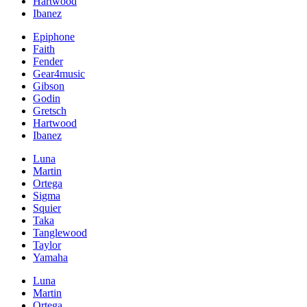
Hartwood
Ibanez
Epiphone
Faith
Fender
Gear4music
Gibson
Godin
Gretsch
Hartwood
Ibanez
Luna
Martin
Ortega
Sigma
Squier
Taka
Tanglewood
Taylor
Yamaha
Luna
Martin
Ortega