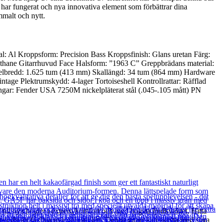
 har fungerat och nya innovativa element som förbättrar dina
mmalt och nytt.
: Al Kroppsform: Precision Bass Kroppsfinish: Glans uretan Färg:
ethane Gitarrhuvud Face Halsform: ”1963 C” Greppbrädans material:
adelbredd: 1.625 tum (413 mm) Skallängd: 34 tum (864 mm) Hardware
tage Plektrumskydd: 4-lager Tortoiseshell Kontrollrattar: Räfflad
ängar: Fender USA 7250M nickelpläterat stål (.045-.105 mått) PN
till nya höjder i extrem komfort och med högsta ljudkvalitet. Hitta
 du att få dina nya gränser lätt. Denna gitarr kan skryta med släta