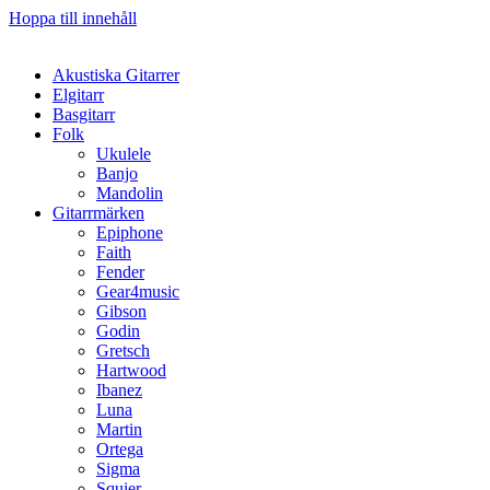
Hoppa till innehåll
Akustiska Gitarrer
Elgitarr
Basgitarr
Folk
Ukulele
Banjo
Mandolin
Gitarrmärken
Epiphone
Faith
Fender
Gear4music
Gibson
Godin
Gretsch
Hartwood
Ibanez
Luna
Martin
Ortega
Sigma
Squier