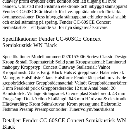
cutaway profil erbjuder extra komfort och lätt tillgång till övre
banden. Utrustad med Fishman elektronik och inbyggd stämapparat
Fender CC-60SCE är idealisk för live-uppträdande och förstärkta
övningssessioner. Dess inbyggda stämapparat erbjuder också snabb
och enkel stämning på språng. Fender CC-60SCE Concert
Semiakustisk – ett lysande val för nya sångare/låtskrivare.
Specifikationer: Fender CC-60SCE Concert
Semiakustisk WN Black
Specifikationer Modellnummer: 0970153006 Series: Classic Design
Kropp & stall Toppmaterial: Solid gran Kroppsmaterial: Laminerad
mahogny Kroppstyp: Concert Cutaway Stallaterial: Valnöt
Kroppsfinish: Glans Färg: Black Hals & greppbräda Halsmaterial:
Mahogny Halsfinish: Glans Halsform: Fender lättspelad m/ valsade
greppbrädekanter Greppbrädematerial: Valnöt Greppbrädemarkörer:
3 mm Pearloid prick Greppbräderadie: 12 tum Antal band: 20
Bandstorlek: Vintage Strängsadel: Creme plast Sadelbredd: 43 mm
Dragstång: Dual-Action Skallängd: 643 mm Hårdvara & elektronik
Hårdvarefärg: Krom Stämskruvar: Krom pressgjutna Elektronik:
Fishman Preamp Preampkontroller: Tuner/volym/bas/diskant
Detaljer: Fender CC-60SCE Concert Semiakustisk WN
Black