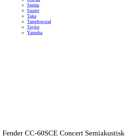
Sigma
Squier
Taka
Tanglewood
Taylor
Yamaha
Fender CC-60SCE Concert Semiakustisk