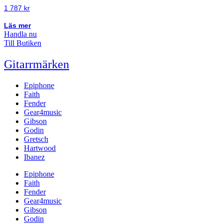
1 787
kr
Läs mer
Handla nu
Till Butiken
Gitarrmärken
Epiphone
Faith
Fender
Gear4music
Gibson
Godin
Gretsch
Hartwood
Ibanez
Epiphone
Faith
Fender
Gear4music
Gibson
Godin