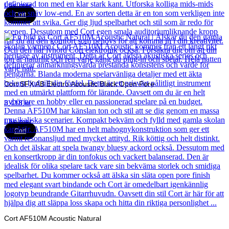
Läs mer
Cort
Cort SFX AB Electro Acoustic Black Open Pore
3 418
kr
Läs mer
Cort
Cort AF510M Acoustic Natural