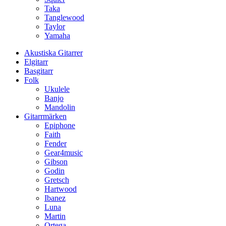
Taka
Tanglewood
Taylor
Yamaha
Akustiska Gitarrer
Elgitarr
Basgitarr
Folk
Ukulele
Banjo
Mandolin
Gitarrmärken
Epiphone
Faith
Fender
Gear4music
Gibson
Godin
Gretsch
Hartwood
Ibanez
Luna
Martin
Ortega