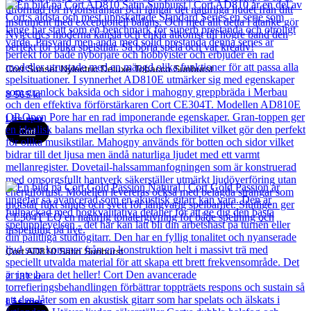
Cort Sunset Nylectric Deluxe Tobacco Sunburst
8 565
kr
Läs mer
Cort
Cort AD810 Satin Sunburst
2 131
kr
Läs mer