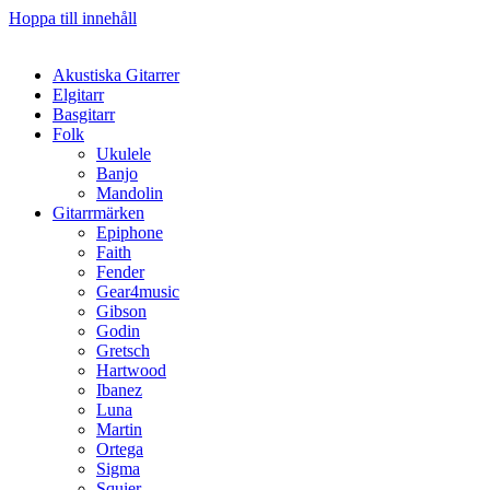
Hoppa till innehåll
Akustiska Gitarrer
Elgitarr
Basgitarr
Folk
Ukulele
Banjo
Mandolin
Gitarrmärken
Epiphone
Faith
Fender
Gear4music
Gibson
Godin
Gretsch
Hartwood
Ibanez
Luna
Martin
Ortega
Sigma
Squier