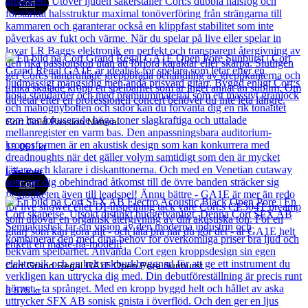
Cort
Cort Gold Passion Natural
19 061
kr
Läs mer
Cort
Cort Grand Regal GA1E Open Pore Sunburst
3 575
kr