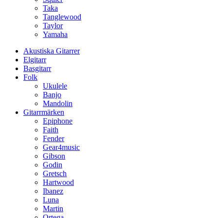
Taka
Tanglewood
Taylor
Yamaha
Akustiska Gitarrer
Elgitarr
Basgitarr
Folk
Ukulele
Banjo
Mandolin
Gitarrmärken
Epiphone
Faith
Fender
Gear4music
Gibson
Godin
Gretsch
Hartwood
Ibanez
Luna
Martin
Ortega