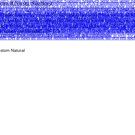
tro Acoustic Sunburst
stark hållbarhet. Idealisk för både nybörjare och erfarna spelare 125CE 
a dessa ljud till scenen. Det är lätt för ögonen och ännu lättare för ör
 spela ett brett utbud av genrer och tekniker med fantastisk effekt. Och 
var kreativ med Fender 125CE II.
stom Natural