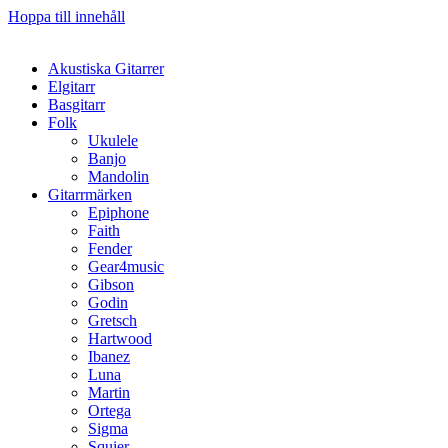
Hoppa till innehåll
Akustiska Gitarrer
Elgitarr
Basgitarr
Folk
Ukulele
Banjo
Mandolin
Gitarrmärken
Epiphone
Faith
Fender
Gear4music
Gibson
Godin
Gretsch
Hartwood
Ibanez
Luna
Martin
Ortega
Sigma
Squier