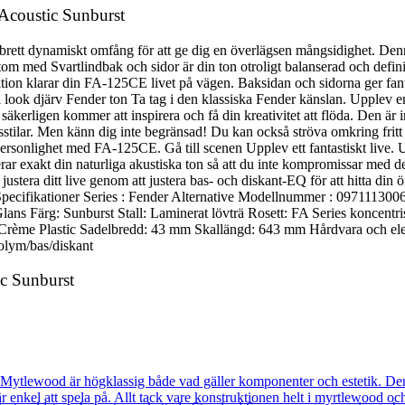
Acoustic Sunburst
t brett dynamiskt omfång för att ge dig en överlägsen mångsidighet. D
om med Svartlindbak och sidor är din ton otroligt balanserad och definier
uktion klarar din FA-125CE livet på vägen. Baksidan och sidorna ger fan
ll look djärv Fender ton Ta tag i den klassiska Fender känslan. Upplev e
kerligen kommer att inspirera och få din kreativitet att flöda. Den är i
tilar. Men känn dig inte begränsad! Du kan också ströva omkring fritt t
personlighet med FA-125CE. Gå till scenen Upplev ett fantastiskt live. 
erar exakt din naturliga akustiska ton så att du inte kompromissar med
stera ditt live genom att justera bas- och diskant-EQ för att hitta din 
st. Specifikationer Series : Fender Alternative Modellnummer : 0971113
s Färg: Sunburst Stall: Laminerat lövträ Rosett: FA Series koncentri
: Crème Plastic Sadelbredd: 43 mm Skallängd: 643 mm Hårdvara och ele
olym/bas/diskant
c Sunburst