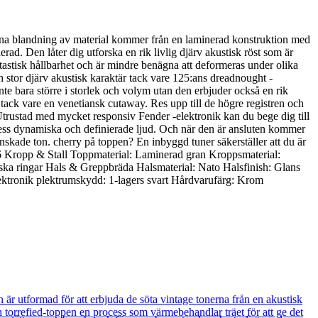
enna blandning av material kommer från en laminerad konstruktion med
ad. Den låter dig utforska en rik livlig djärv akustisk röst som är
tastisk hållbarhet och är mindre benägna att deformeras under olika
n stor djärv akustisk karaktär tack vare 125:ans dreadnought -
nte bara större i storlek och volym utan den erbjuder också en rik
ack vare en venetiansk cutaway. Res upp till de högre registren och
Utrustad med mycket responsiv Fender -elektronik kan du bege dig till
 dess dynamiska och definierade ljud. Och när den är ansluten kommer
önskade ton. cherry på toppen? En inbyggd tuner säkerställer att du är
006 Kropp & Stall Toppmaterial: Laminerad gran Kroppsmaterial:
ska ringar Hals & Greppbräda Halsmaterial: Nato Halsfinish: Glans
ktronik plektrumskydd: 1-lagers svart Hårdvarufärg: Krom