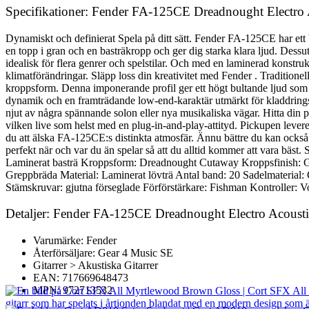
Specifikationer: Fender FA-125CE Dreadnought Electro 
Dynamiskt och definierat Spela på ditt sätt. Fender FA-125CE har et
en topp i gran och en basträkropp och ger dig starka klara ljud. Dessut
idealisk för flera genrer och spelstilar. Och med en laminerad konstr
klimatförändringar. Släpp loss din kreativitet med Fender . Traditione
kroppsform. Denna imponerande profil ger ett högt bultande ljud som sä
dynamik och en framträdande low-end-karaktär utmärkt för kladdringss
njut av några spännande solon eller nya musikaliska vägar. Hitta din 
vilken live som helst med en plug-in-and-play-attityd. Pickupen lever
du att älska FA-125CE:s distinkta atmosfär. Ännu bättre du kan också ju
perfekt när och var du än spelar så att du alltid kommer att vara bä
Laminerat basträ Kroppsform: Dreadnought Cutaway Kroppsfinish: Glan
Greppbräda Material: Laminerat lövträ Antal band: 20 Sadelmaterial
Stämskruvar: gjutna förseglade Förförstärkare: Fishman Kontroller: V
Detaljer: Fender FA-125CE Dreadnought Electro Acousti
Varumärke: Fender
Återförsäljare: Gear 4 Music SE
Gitarrer > Akustiska Gitarrer
EAN: 717669648473
MPN: 972713532