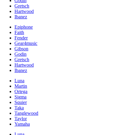
Godin
Gretsch
Hartwood
Ibanez
Epiphone
Faith
Fender
Gear4music
Gibson
Godin
Gretsch
Hartwood
Ibanez
Luna
Martin
Ortega
Sigma
Squier
Taka
Tanglewood
Taylor
Yamaha
Luna