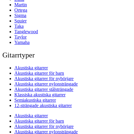
Martin
Ortega
Sigma
Squier
Taka
Tanglewood
Taylor
Yamaha
Gitarrtyper
Akustiska gitarrer
Akustiska gitarrer för barn
Akustiska gitarrer för nybörjare
Akustiska gitarrer nylonsträngade
Akustiska gitarrer stålsträngade
Klassiska akustiska gitarrer
Semiakustiska gitarrer
12-strängade akustiska gitarrer
Akustiska gitarrer
Akustiska gitarrer för barn
Akustiska gitarrer för nybörjare
Akustiska gitarrer nylonsträngade