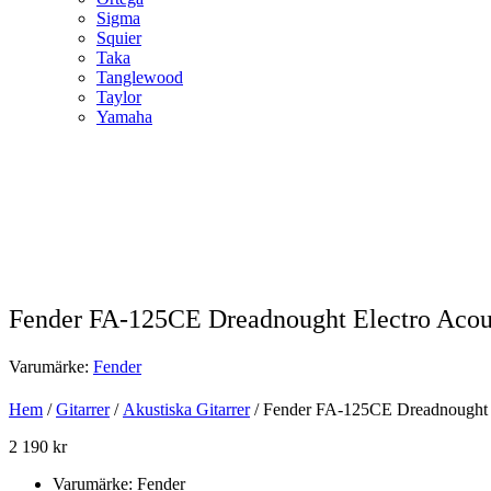
Sigma
Squier
Taka
Tanglewood
Taylor
Yamaha
Fender FA-125CE Dreadnought Electro Acous
Varumärke:
Fender
Hem
/
Gitarrer
/
Akustiska Gitarrer
/ Fender FA-125CE Dreadnought E
2 190
kr
Varumärke: Fender