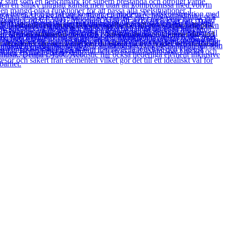
II erbjuder en smidig bekväm spelbarhet till ett exceptionellt pris.
onen. Med en laminerad gran- och basträkonstruktion kommer ditt ljud
när du känner dig äventyrlig kan du enkelt nå nya höjder och melodier