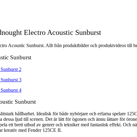
ought Electro Acoustic Sunburst
 Acoustic Sunburst. Allt från produktbilder och produktvideos till be
stic Sunburst
ustic Sunburst
stark hållbarhet. Idealisk för både nybörjare och erfarna spelare 125CE 
a dessa ljud till scenen. Det är lätt för ögonen och ännu lättare för ör
 spela ett brett utbud av genrer och tekniker med fantastisk effekt. Och 
var kreativ med Fender 125CE II.