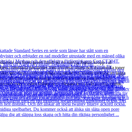
lående sea foam green finish på en kurvig Jaguar-kropp i al
upen i omvända positioner som levererar sharp och dynamiska toner
ket gör denna extremt roliga signature bas nästan omöjlig att lägga
ck till dina toner samtidigt som den klassiska Fender -stilen
a polyesterfinishen fulländar en elegant men ändå punkig estetik.