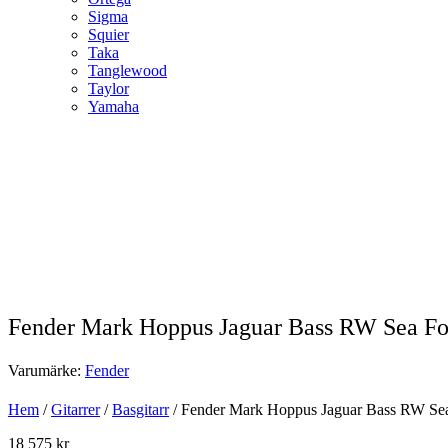
Sigma
Squier
Taka
Tanglewood
Taylor
Yamaha
Fender Mark Hoppus Jaguar Bass RW Sea F
Varumärke:
Fender
Hem
/
Gitarrer
/
Basgitarr
/ Fender Mark Hoppus Jaguar Bass RW Se
18 575
kr