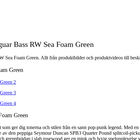
aguar Bass RW Sea Foam Green
Sea Foam Green. Allt från produktbilder och produktvideos till beskr
oam Green
 Foam Green
som ger dig tonerna och stilen från en sann pop-punk legend. Med en s
igare av den peppiga Seymour Duncan SPB3 Quarter Pound splitcoil-pick
 greppbrädan i slab rosewood ger en mjuk och lyxig spelupplevelse vil