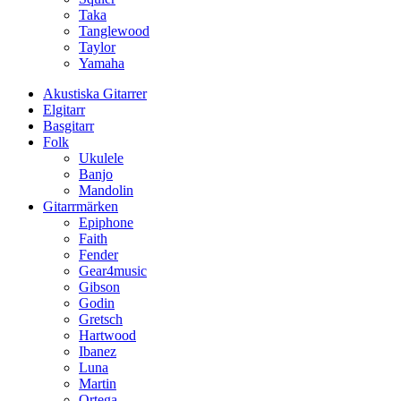
Taka
Tanglewood
Taylor
Yamaha
Akustiska Gitarrer
Elgitarr
Basgitarr
Folk
Ukulele
Banjo
Mandolin
Gitarrmärken
Epiphone
Faith
Fender
Gear4music
Gibson
Godin
Gretsch
Hartwood
Ibanez
Luna
Martin
Ortega