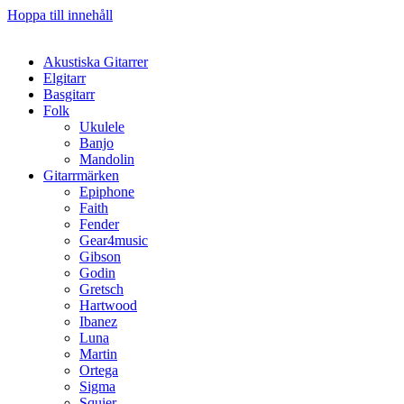
Hoppa till innehåll
Akustiska Gitarrer
Elgitarr
Basgitarr
Folk
Ukulele
Banjo
Mandolin
Gitarrmärken
Epiphone
Faith
Fender
Gear4music
Gibson
Godin
Gretsch
Hartwood
Ibanez
Luna
Martin
Ortega
Sigma
Squier