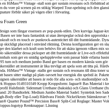
 en HiMass™ Vintage -stall som ger sustain resonans och förbättrad atta
m du vore på scenen på en stökig Warped Tour-spelning och den glansig
ature förblir säker på vägen eller i förvaring.
Sea Foam Green
sign som fångar essensen av pop-punk-stilen. Den kurviga Jaguar-kropp
asen ser inte bara fantastisk ut utan återspeglar också den upproriska
ktionskraft och en touch av punkrock-autenticitet till ditt framträdand
skickligt placerad i omvänd riktning. Denna konfiguration ger en sla
 den klarhet och kraft som behövs för att skära igenom vilken mix som 
lo säkerställer dessa pickuper att ditt framträdande är Live-och effek
lönnhals som ger en smidig spelupplevelse som passar både erfarna basi
på 95 tum och medium jumbo Band ger basen en modern känsla som gör de
erställer att instrumentet är lika trevligt att spela som att titta på.
anda. HiMass™ Vintage -stalln ger sustain och resonans till dina toner s
t basen sitter stadigt på plats oavsett hur energisk din spelstil är. P
en säkerställer att basen är redo för alla scen- och studiomiljöer och l
Hoppus 0149310349 Kropp Kroppsform: Jaguar® Bas Material i kropp
rofil Halsfinish: Sidenmatt Urethane (baksida) och Glans Urethane (f
: 20 Bandtorlek: Medium Jumbo Material Sadel: Syntetisk ben Sadelbr
gh-Body eller Top-Load) Hårdvara Finish: Nickel/krom Stämskruvar: S
ncan® Quarter Pound™ Precision Bass® Split-Coil Reglage: Master V
rk Hoppus-logotyp Remknappar: Låsning