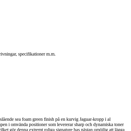
ivningar, specifikationer m.m.
lående sea foam green finish på en kurvig Jaguar-kropp i al
upen i omvända positioner som levererar sharp och dynamiska toner
ket gör denna extremt roliga signature bas nästan omöjlig att lägga