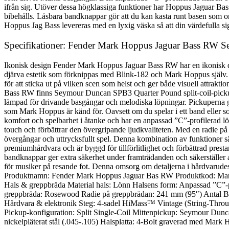
ifrån sig. Utöver dessa högklassiga funktioner har Hoppus Jaguar Bass
bibehålls. Låsbara bandknappar gör att du kan kasta runt basen som o
Hoppus Jag Bass levereras med en lyxig väska så att din värdefulla sign
Specifikationer: Fender Mark Hoppus Jaguar Bass RW 
Ikonisk design Fender Mark Hoppus Jaguar Bass RW har en ikonisk de
djärva estetik som förknippas med Blink-182 och Mark Hoppus själv. B
för att sticka ut på vilken scen som helst och ger både visuell attra
Bass RW finns Seymour Duncan SPB3 Quarter Pound split-coil-pickup 
lämpad för drivande basgångar och melodiska löpningar. Pickuperna ger
som Mark Hoppus är känd för. Oavsett om du spelar i ett band eller so
komfort och spelbarhet i åtanke och har en anpassad ”C”-profilerad 
touch och förbättrar den övergripande ljudkvaliteten. Med en radie 
övergångar och uttrycksfullt spel. Denna kombination av funktioner säk
premiumhårdvara och är byggd för tillförlitlighet och förbättrad prest
bandknappar ger extra säkerhet under framträdanden och säkerställer at
för musiker på resande fot. Denna omsorg om detaljerna i hårdvarudesign
Produktnamn: Fender Mark Hoppus Jaguar Bas RW Produktkod: Mark 
Hals & greppbräda Material hals: Lönn Halsens form: Anpassad ”C”-p
greppbräda: Rosewood Radie på greppbrädan: 241 mm (95″) Antal Band
Hårdvara & elektronik Steg: 4-sadel HiMass™ Vintage (String-Throu
Pickup-konfiguration: Split Single-Coil Mittenpickup: Seymour Du
nickelpläterat stål (.045-.105) Halsplatta: 4-Bolt graverad med Ma