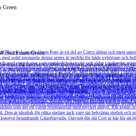
m Green
RW Sea Foam Green
som ger dig tonerna och stilen från en sann pop-punk legend. Med en s
igare av den peppiga Seymour Duncan SPB3 Quarter Pound splitcoil-pick
 greppbrädan i slab rosewood ger en mjuk och lyxig spelupplevelse vil
 en HiMass™ Vintage -stall som ger sustain resonans och förbättrad atta
m du vore på scenen på en stökig Warped Tour-spelning och den glansig
ature förblir säker på vägen eller i förvaring.