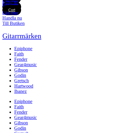
Läs mer
1 787
kr
Läs mer
Cort
Cort
Läs mer
Handla nu
Till Butiken
Gitarrmärken
Epiphone
Faith
Fender
Gear4music
Gibson
Godin
Gretsch
Hartwood
Ibanez
Epiphone
Faith
Fender
Gear4music
Gibson
Godin