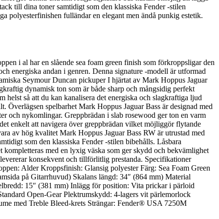
ck till dina toner samtidigt som den klassiska Fender -stilen
a polyesterfinishen fulländar en elegant men ändå punkig estetik.
en i al har en slående sea foam green finish som förkroppsligar den
 och energiska andan i genren. Denna signature -modell är utformad
e. Dynamiska Seymour Duncan pickuper I hjärtat av Mark Hoppus Jaguar
gkraftig dynamisk ton som är både sharp och mångsidig perfekt
helst så att du kan kanalisera det energiska och slagkraftiga ljud
tfullt. Överlägsen spelbarhet Mark Hoppus Jaguar Bass är designad med
ster och nykomlingar. Greppbrädan i slab rosewood ger ton en varm
t enkelt att navigera över greppbrädan vilket möjliggör flytande
 Hårdvara av hög kvalitet Mark Hoppus Jaguar Bass RW är utrustad med
amtidigt som den klassiska Fender -stilen bibehålls. Låsbara
aketet kompletteras med en lyxig väska som ger skydd och bekvämlighet
evererar konsekvent och tillförlitlig prestanda. Specifikationer
en: Alder Kroppsfinish: Glansig polyester Färg: Sea Foam Green
ramsida på Gitarrhuvud) Skalans längd: 34″ (864 mm) Material
edd: 15″ (381 mm) Inlägg för position: Vita prickar i pärloid
tandard Open-Gear Plektrumskydd: 4-lagers vit pärlemorlock
olume med Treble Bleed-krets Strängar: Fender® USA 7250M