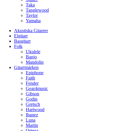
Taka
Tanglewood
Taylor
Yamaha
Akustiska Gitarrer
Elgitarr
Basgitarr
Folk
Ukulele
Banjo
Mandolin
Gitarrmärken
Epiphone
Faith
Fender
Gear4music
Gibson
Godin
Gretsch
Hartwood
Ibanez
Luna
Martin
Ortega