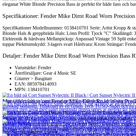
eleganat White Blonde Precision Bass är perfekt för både fans och basi
Specifikationer: Fender Mike Dirnt Road Worn Precisi
Specifikationer Modellnummer: 0138410701 Serie: Artist Kropp & sta
Blonde Hals & greppbräda Hals: Lönn Profil: Tjock ”C” Skallängd: 
Elektronik & hårdvara Mellanpickup: Anpassad Vintage 59 Split enkel
toppar Plektrumskydd: 3-lagers svart Hårdvara: Krom Strängar: Fend
Detaljer: Fender Mike Dirnt Road Worn Precision Bass
Varumärke: Fender
Återförsäljare: Gear 4 Music SE
Gitarrer > Basgitarr
EAN: 885978414093
MPN: 138410701
Mer information om Fender Mike Dirnt Road Worn Prec
Fender Mike Dirnt Road Worn Precision Bass är ett samarbete mellan F
signaler till sitt eget ljud. En traditionell askkropp paras ihop med 
vintage 59 split-coil pickup ger basen Green Days vulkaniska tonala sti
HiMass stall för att förbättra sträng-stabilitet för den ultimata pre
Cort Sunset Nylectric II Black
eleganat White Blonde Precision Bass är perfekt för både fans och basi