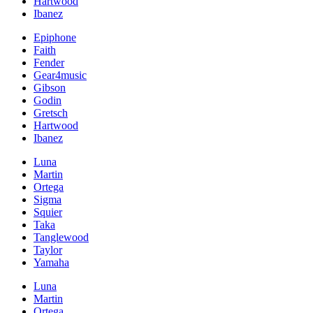
Hartwood
Ibanez
Epiphone
Faith
Fender
Gear4music
Gibson
Godin
Gretsch
Hartwood
Ibanez
Luna
Martin
Ortega
Sigma
Squier
Taka
Tanglewood
Taylor
Yamaha
Luna
Martin
Ortega