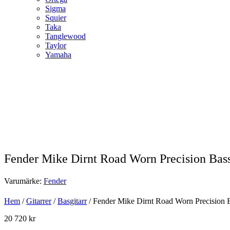
Sigma
Squier
Taka
Tanglewood
Taylor
Yamaha
Fender Mike Dirnt Road Worn Precision Ba
Varumärke:
Fender
Hem
/
Gitarrer
/
Basgitarr
/ Fender Mike Dirnt Road Worn Precision
20 720
kr