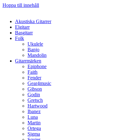
Hoppa till innehåll
Akustiska Gitarrer
Elgitarr
Basgitarr
Folk
Ukulele
Banjo
Mandolin
Gitarrmärken
Epiphone
Faith
Fender
Gear4music
Gibson
Godin
Gretsch
Hartwood
Ibanez
Luna
Martin
Ortega
Sigma
Squier