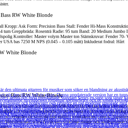
ster.
on Bass RW White Blonde
ll Kropp: Ask Form: Precision Bass Stall: Fender Hi-Mass Konstruktio
34 tum Greppbräda: Rosenträ Radie: 95 tum Band: 20 Medium Jumbo Inlä
spolig Kontroller: Master volym Master ton Stämskruvar: Fender 70- Vi
er USA bas 7250 M NPS (0.045 – 0.105 mått) Inkluderat fodral: Hårt
 RW White Blonde
ision Bass RW White Blonde
ender och Green Day basisten Mike Dirnt för att skapa den ultimata el
en lönnhals och rosenträgreppbräda för att leverera Fenders ikoniska kl
l och erbjuder ett klassiskt ljud mättat i tonal duns och attack. Signat
standan. Med dess road worn finish som simulerar slitage och hårdspeland
ster.