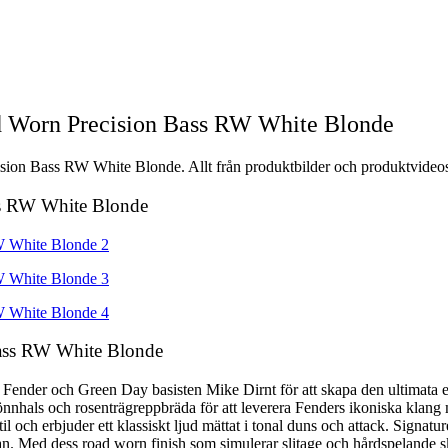
d Worn Precision Bass RW White Blonde
ion Bass RW White Blonde. Allt från produktbilder och produktvideos t
ss RW White Blonde
Bass RW White Blonde
ender och Green Day basisten Mike Dirnt för att skapa den ultimata el
en lönnhals och rosenträgreppbräda för att leverera Fenders ikoniska kl
l och erbjuder ett klassiskt ljud mättat i tonal duns och attack. Signat
standan. Med dess road worn finish som simulerar slitage och hårdspeland