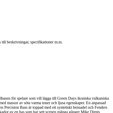
ill beskrivningar, specifikationer m.m.
basen för spelare som vill lägga till Green Days ikoniska vulkaniska
ang med massor av söta varma toner och ljusa egenskaper. En anpassad
uren Precision Bass är toppad med ett syntetiskt bensadel och Fenders
e skador av en bas som har sett scenen många gånger Mike Dirnts