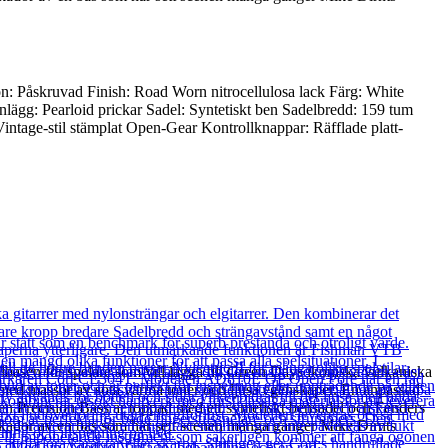
n: Påskruvad Finish: Road Worn nitrocellulosa lack Färg: White
gg: Pearloid prickar Sadel: Syntetiskt ben Sadelbredd: 159 tum
ntage-stil stämplat Open-Gear Kontrollknappar: Räfflade platt-
basen för spelare som vill lägga till Green Days ikoniska vulkaniska
ang med massor av söta varma toner och ljusa egenskaper. En anpassad
uren Precision Bass är toppad med ett syntetiskt bensadel och Fenders
e skador av en bas som har sett scenen många gånger Mike Dirnts