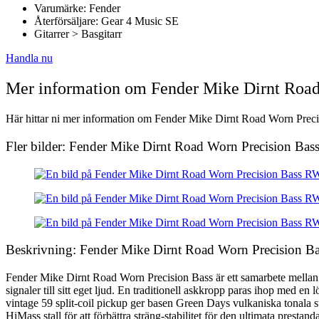
Varumärke: Fender
Återförsäljare: Gear 4 Music SE
Gitarrer > Basgitarr
Handla nu
Mer information om Fender Mike Dirnt Roa
Här hittar ni mer information om Fender Mike Dirnt Road Worn Precis
Fler bilder: Fender Mike Dirnt Road Worn Precision Ba
Beskrivning: Fender Mike Dirnt Road Worn Precision 
Fender Mike Dirnt Road Worn Precision Bass är ett samarbete mellan F
signaler till sitt eget ljud. En traditionell askkropp paras ihop med 
vintage 59 split-coil pickup ger basen Green Days vulkaniska tonala sti
HiMass stall för att förbättra sträng-stabilitet för den ultimata pre