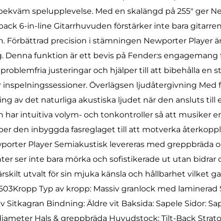
n bekväm spelupplevelse. Med en skalängd på 255″ ger N
-back 6-in-line Gitarrhuvuden förstärker inte bara gitarr
in. Förbättrad precision i stämningen Newporter Player 
ng. Denna funktion är ett bevis på Fender:s engagemang 
blemfria justeringar och hjälper till att bibehålla en st
ller inspelningssessioner. Överlägsen ljudåtergivning Med
 av det naturliga akustiska ljudet när den ansluts till e
ar intuitiva volym- och tonkontroller så att musiker en
er den inbyggda fasreglaget till att motverka återkoppli
ewporter Player Semiakustisk levereras med greppbräda och 
er ser inte bara mörka och sofistikerade ut utan bidrar ock
särskilt utvalt för sin mjuka känsla och hållbarhet vilket 
3503Kropp Typ av kropp: Massiv granlock med laminerad 
Sitkagran Bindning: Äldre vit Baksida: Sapele Sidor: Sap
iameter Hals & greppbräda Huvudstock: Tilt-Back Stratoc