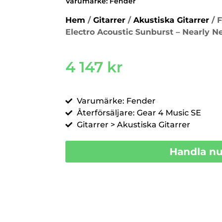
Varumärke:
Fender
Hem
/
Gitarrer
/
Akustiska Gitarrer
/ 
Electro Acoustic Sunburst – Nearly N
4 147
kr
Varumärke: Fender
Återförsäljare: Gear 4 Music SE
Gitarrer > Akustiska Gitarrer
Handla n