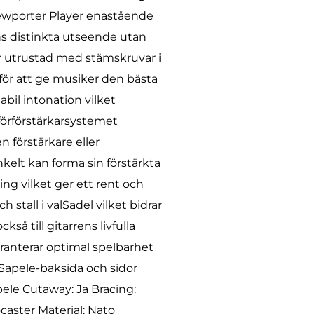
ewporter Player enastående
ens distinkta utseende utan
är utrustad med stämskruvar i
för att ge musiker den bästa
abil intonation vilket
 förförstärkarsystemet
n förstärkare eller
kelt kan forma sin förstärkta
ng vilket ger ett rent och
stall i valSadel vilket bidrar
så till gitarrens livfulla
garanterar optimal spelbarhet
Sapele-baksida och sidor
ele Cutaway: Ja Bracing:
aster Material: Nato