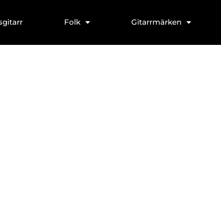
sgitarr
Folk
Gitarrmärken