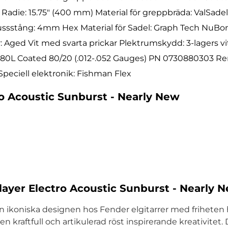
die: 15.75″ (400 mm) Material för greppbräda: ValSadel 
russstång: 4mm Hex Material för Sadel: Graph Tech NuBo
r: Aged Vit med svarta prickar Plektrumskydd: 3-lagers vit
 880L Coated 80/20 (.012-.052 Gauges) PN 0730880303 Re
Speciell elektronik: Fishman Flex
ro Acoustic Sunburst - Nearly New
ayer Electro Acoustic Sunburst - Nearly 
ikoniska designen hos Fender elgitarrer med friheten ho
en kraftfull och artikulerad röst inspirerande kreativite