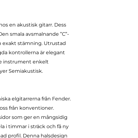
s en akustisk gitarr. Dess
t. Den smala avsmalnande ”C”-
h exakt stämning. Utrustad
gda kontrollerna är elegant
de instrument enkelt
ayer Semiakustisk.
ska elgitarrerna från Fender.
loss från konventioner.
sidor som ger en mångsidig
 i timmar i sträck och få ny
mad profil. Denna halsdesign