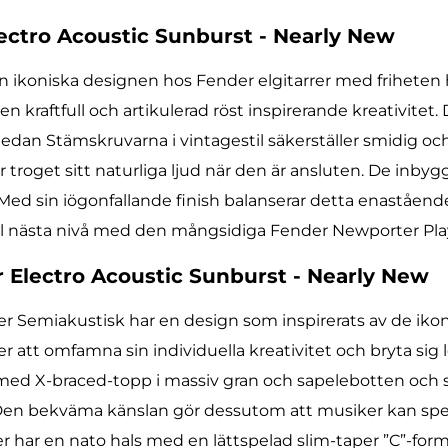
ectro Acoustic Sunburst - Nearly New
ikoniska designen hos Fender elgitarrer med friheten ho
en kraftfull och artikulerad röst inspirerande kreativite
an Stämskruvarna i vintagestil säkerställer smidig oc
roget sitt naturliga ljud när den är ansluten. De inbyg
 Med sin iögonfallande finish balanserar detta enaståen
 till nästa nivå med den mångsidiga Fender Newporter Pl
r Electro Acoustic Sunburst - Nearly New
Semiakustisk har en design som inspirerats av de ikoni
r att omfamna sin individuella kreativitet och bryta sig 
med X-braced-topp i massiv gran och sapelebotten och 
 Den bekväma känslan gör dessutom att musiker kan spela
er har en nato hals med en lättspelad slim-taper ”C”-for