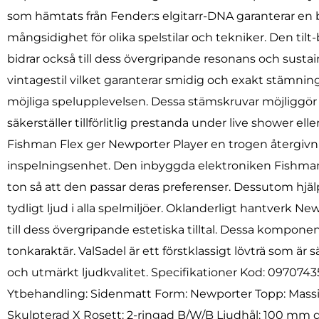
som hämtats från Fender:s elgitarr-DNA garanterar e
mångsidighet för olika spelstilar och tekniker. Den tilt
bidrar också till dess övergripande resonans och susta
vintagestil vilket garanterar smidig och exakt stämni
möjliga spelupplevelsen. Dessa stämskruvar möjliggör pro
säkerställer tillförlitlig prestanda under live shower e
Fishman Flex ger Newporter Player en trogen återgivning
inspelningsenhet. Den inbyggda elektroniken Fishman h
ton så att den passar deras preferenser. Dessutom hjälp
tydligt ljud i alla spelmiljöer. Oklanderligt hantverk N
till dess övergripande estetiska tilltal. Dessa komponent
tonkaraktär. ValSadel är ett förstklassigt lövträ som är 
och utmärkt ljudkvalitet. Specifikationer Kod: 097074
Ytbehandling: Sidenmatt Form: Newporter Topp: Massiv 
Skulpterad X Rosett: 2-ringad B/W/B Ljudhål: 100 mm d