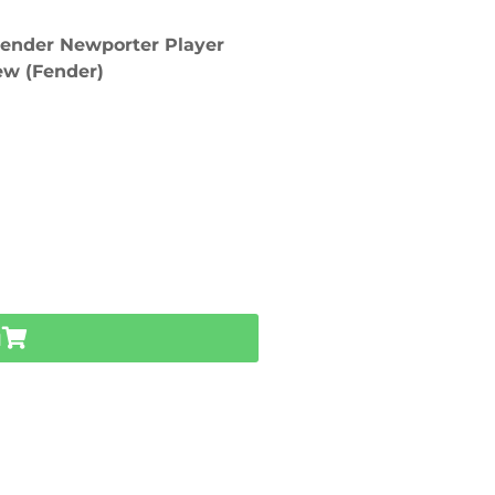
Fender Newporter Player
ew (Fender)
u