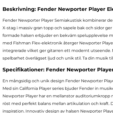
Beskrivning: Fender Newporter Player El
Fender Newporter Player Semiakustisk kombinerar den 
X-stag i massiv gran topp och sapele bak och sidor ger 
formade halsen erbjuder en bekväm spelupplevelse med
med Fishman Flex-elektronik återger Newporter Player t
integrerade vilket ger gitarren ett modernt utseende.
spelbarhet överlägset ljud och unik stil. Ta din musik
Specifikationer: Fender Newporter Playe
En mångsidig och unik design Fender Newporter Player 
Med sin California Player series bjuder Fender in musike
Newporter Player har en mellanstor auditoriumkropp 
röst med perfekt balans mellan artikulation och kraft.
inspiration. Innovativ design av halsen Newporter Play