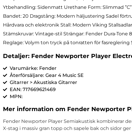
Ytbehandling: Sidenmatt Urethane Form: Slimmad ”C” Ra
Bandet: 20 Dragstång: Modern häljustering Sadel fört
Hårdvara och elektronik Stall: Modern Viking Stallsadla
Stämskruvar: Vintage-stil Strängar: Fender Dura-Tone
Reglage: Volym ton tryck på tonratten för fasreglering 
Detaljer: Fender Newporter Player Elect
Varumärke: Fender
Återförsäljare: Gear 4 Music SE
Gitarrer > Akustiska Gitarrer
EAN: 717669621469
MPN:
Mer information om Fender Newporter Pl
Fender Newporter Player Semiakustisk kombinerar den 
X-stag i massiv gran topp och sapele bak och sidor ger 