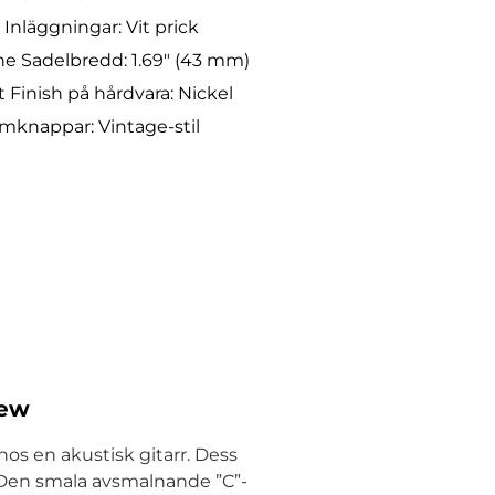
Inläggningar: Vit prick
ne Sadelbredd: 1.69″ (43 mm)
 Finish på hårdvara: Nickel
mknappar: Vintage-stil
New
s en akustisk gitarr. Dess
t. Den smala avsmalnande ”C”-