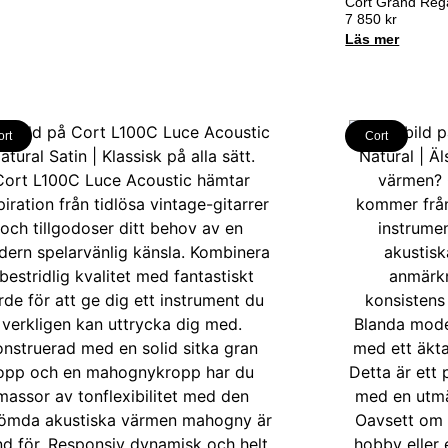
Cort Grand Reg
7 850
kr
Läs mer
ort
Cort