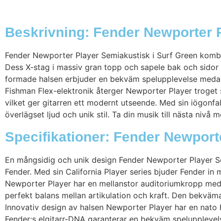
Beskrivning: Fender Newporter P
Fender Newporter Player Semiakustisk i Surf Green kombin
Dess X-stag i massiv gran topp och sapele bak och sidor g
formade halsen erbjuder en bekväm spelupplevelse medan 
Fishman Flex-elektronik återger Newporter Player troget s
vilket ger gitarren ett modernt utseende. Med sin iögonfa
överlägset ljud och unik stil. Ta din musik till nästa ni
Specifikationer: Fender Newport
En mångsidig och unik design Fender Newporter Player Sem
Fender. Med sin California Player series bjuder Fender in 
Newporter Player har en mellanstor auditoriumkropp med
perfekt balans mellan artikulation och kraft. Den bekväma
Innovativ design av halsen Newporter Player har en nato 
Fender:s elgitarr-DNA garanterar en bekväm spelupplevel