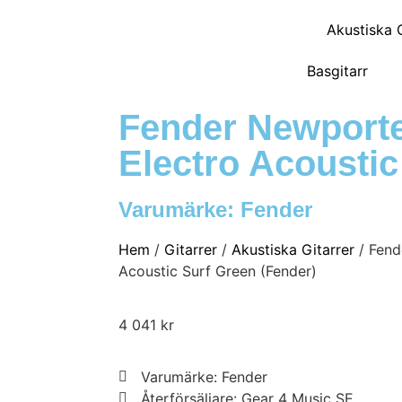
Akustiska G
Basgitarr
Fender Newporte
Electro Acoustic
Varumärke:
Fender
Hem
/
Gitarrer
/
Akustiska Gitarrer
/ Fend
Acoustic Surf Green (Fender)
4 041
kr
Varumärke: Fender
Återförsäljare: Gear 4 Music SE