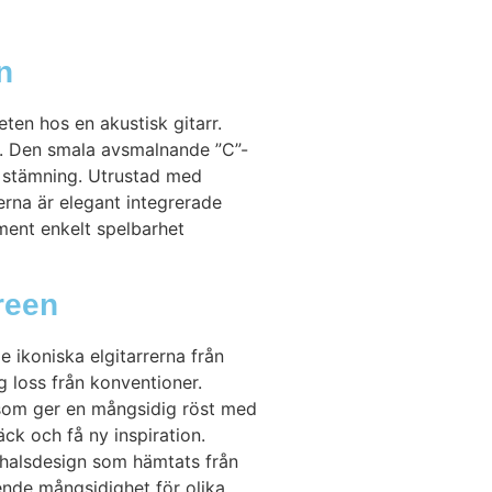
n
ten hos en akustisk gitarr.
et. Den smala avsmalnande ”C”-
t stämning. Utrustad med
erna är elegant integrerade
ment enkelt spelbarhet
reen
 ikoniska elgitarrerna från
g loss från konventioner.
 som ger en mångsidig röst med
ck och få ny inspiration.
 halsdesign som hämtats från
nde mångsidighet för olika