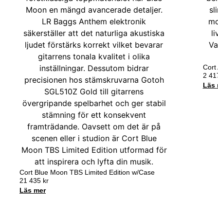
Cort
2 4
Läs 
Cort Blue Moon TBS Limited Edition w/Case
21 435
kr
Läs mer