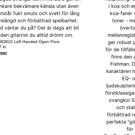
 AD810 Left Handed Open Pore
17
kr
mer