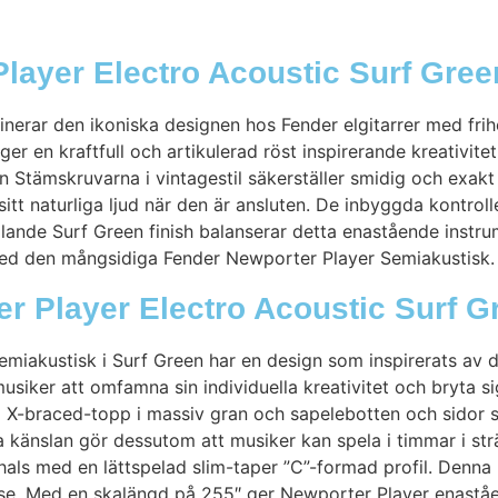
layer Electro Acoustic Surf Gree
erar den ikoniska designen hos Fender elgitarrer med frihe
er en kraftfull och artikulerad röst inspirerande kreativit
Stämskruvarna i vintagestil säkerställer smidig och exak
itt naturliga ljud när den är ansluten. De inbyggda kontroll
llande Surf Green finish balanserar detta enastående instru
vå med den mångsidiga Fender Newporter Player Semiakustisk.
er Player Electro Acoustic Surf G
iakustisk i Surf Green har en design som inspirerats av de
musiker att omfamna sin individuella kreativitet och bryta si
 X-braced-topp i massiv gran och sapelebotten och sidor
 känslan gör dessutom att musiker kan spela i timmar i strä
hals med en lättspelad slim-taper ”C”-formad profil. Denna
se. Med en skalängd på 255″ ger Newporter Player enaståe