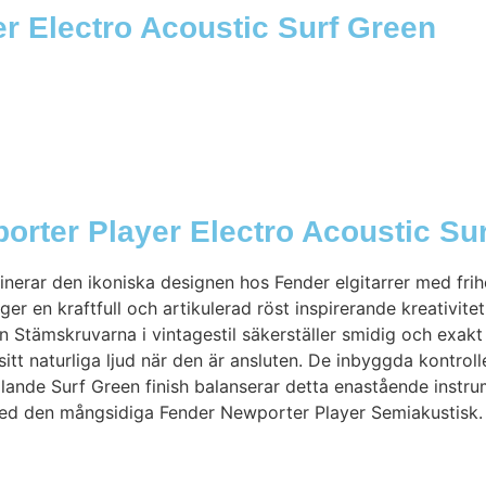
er Electro Acoustic Surf Green
rter Player Electro Acoustic Su
erar den ikoniska designen hos Fender elgitarrer med frihe
er en kraftfull och artikulerad röst inspirerande kreativit
Stämskruvarna i vintagestil säkerställer smidig och exak
itt naturliga ljud när den är ansluten. De inbyggda kontroll
llande Surf Green finish balanserar detta enastående instru
vå med den mångsidiga Fender Newporter Player Semiakustisk.