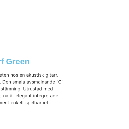
rf Green
ten hos en akustisk gitarr.
et. Den smala avsmalnande ”C”-
t stämning. Utrustad med
erna är elegant integrerade
ment enkelt spelbarhet