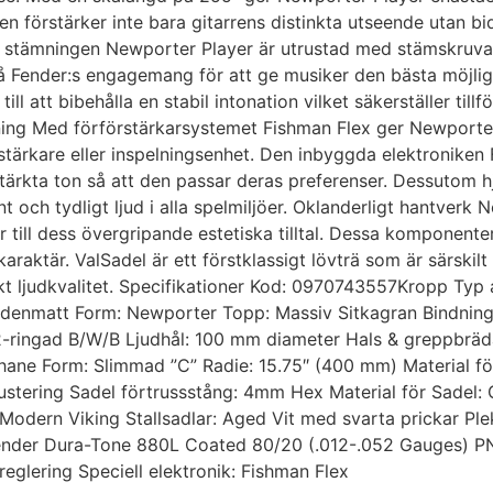
den förstärker inte bara gitarrens distinkta utseende utan bid
 stämningen Newporter Player är utrustad med stämskruvar i
på Fender:s engagemang för att ge musiker den bästa möjli
l att bibehålla en stabil intonation vilket säkerställer tillfö
vning Med förförstärkarsystemet Fishman Flex ger Newporte
örstärkare eller inspelningsenhet. Den inbyggda elektroniken
stärkta ton så att den passar deras preferenser. Dessutom 
ent och tydligt ljud i alla spelmiljöer. Oklanderligt hantver
r till dess övergripande estetiska tilltal. Dessa komponent
nkaraktär. ValSadel är ett förstklassigt lövträ som är särskil
rkt ljudkvalitet. Specifikationer Kod: 0970743557Kropp Typ
denmatt Form: Newporter Topp: Massiv Sitkagran Bindning:
 2-ringad B/W/B Ljudhål: 100 mm diameter Hals & greppbräd
thane Form: Slimmad ”C” Radie: 15.75″ (400 mm) Material f
justering Sadel förtrussstång: 4mm Hex Material för Sadel
Modern Viking Stallsadlar: Aged Vit med svarta prickar Ple
r: Fender Dura-Tone 880L Coated 80/20 (.012-.052 Gauges
reglering Speciell elektronik: Fishman Flex