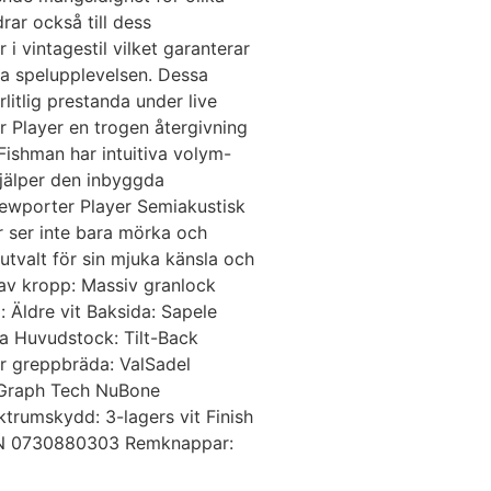
rar också till dess
 vintagestil vilket garanterar
ga spelupplevelsen. Dessa
rlitlig prestanda under live
r Player en trogen återgivning
 Fishman har intuitiva volym-
hjälper den inbyggda
k Newporter Player Semiakustisk
er ser inte bara mörka och
t utvalt för sin mjuka känsla och
 av kropp: Massiv granlock
 Äldre vit Baksida: Sapele
a Huvudstock: Tilt-Back
ör greppbräda: ValSadel
: Graph Tech NuBone
ktrumskydd: 3-lagers vit Finish
) PN 0730880303 Remknappar: