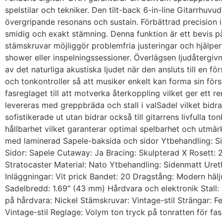
spelstilar och tekniker. Den tilt-back 6-in-line Gitarrhuvu
övergripande resonans och sustain. Förbättrad precision i
smidig och exakt stämning. Denna funktion är ett bevis 
stämskruvar möjliggör problemfria justeringar och hjälper til
shower eller inspelningssessioner. Överlägsen ljudåtergi
av det naturliga akustiska ljudet när den ansluts till en f
och tonkontroller så att musiker enkelt kan forma sin för
fasreglaget till att motverka återkoppling vilket ger ett r
levereras med greppbräda och stall i valSadel vilket bidra
sofistikerade ut utan bidrar också till gitarrens livfulla to
hållbarhet vilket garanterar optimal spelbarhet och utmä
med laminerad Sapele-baksida och sidor Ytbehandling: Si
Sidor: Sapele Cutaway: Ja Bracing: Skulpterad X Rosett:
Stratocaster Material: Nato Ytbehandling: Sidenmatt Ure
Inläggningar: Vit prick Bandet: 20 Dragstång: Modern häl
Sadelbredd: 1.69″ (43 mm) Hårdvara och elektronik Stall: 
på hårdvara: Nickel Stämskruvar: Vintage-stil Stränga
Vintage-stil Reglage: Volym ton tryck på tonratten för fas