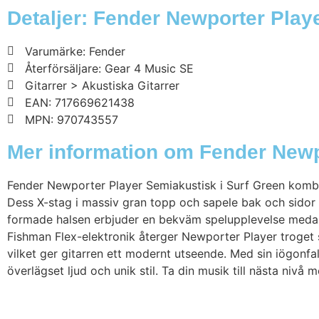
Detaljer: Fender Newporter Play
Varumärke: Fender
Återförsäljare: Gear 4 Music SE
Gitarrer > Akustiska Gitarrer
EAN: 717669621438
MPN: 970743557
Mer information om Fender Newpo
Fender Newporter Player Semiakustisk i Surf Green kombin
Dess X-stag i massiv gran topp och sapele bak och sidor g
formade halsen erbjuder en bekväm spelupplevelse medan 
Fishman Flex-elektronik återger Newporter Player troget s
vilket ger gitarren ett modernt utseende. Med sin iögonfa
överlägset ljud och unik stil. Ta din musik till nästa ni