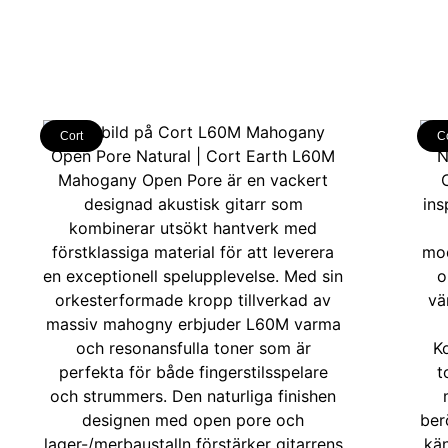
Cort
C