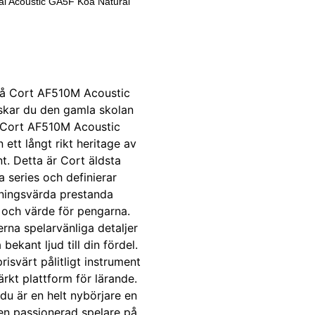
al Acoustic GA5F Koa Natural