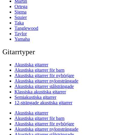
Martin
Ortega
Sigma
Squier
Taka
Tanglewood
Taylor
Yamaha
Gitarrtyper
Akustiska gitarrer
Akustiska gitarrer för barn
Akustiska gitarrer för nybörjare
Akustiska gitarrer nylonsträngade
Akustiska gitarrer stålsträngade
Klassiska akustiska gitarrer
Semiakustiska gitarrer
12-strängade akustiska gitarrer
Akustiska gitarrer
Akustiska gitarrer för barn
Akustiska gitarrer för nybörjare
Akustiska gitarrer nylonsträngade
Akustiska gitarrer stålsträngade