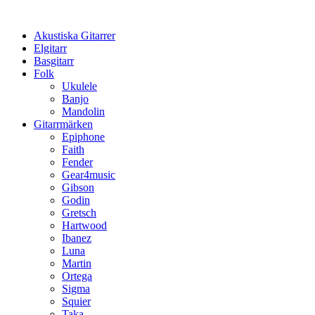
Hoppa
till
Akustiska Gitarrer
innehåll
Elgitarr
Basgitarr
Folk
Ukulele
Banjo
Mandolin
Gitarrmärken
Epiphone
Faith
Fender
Gear4music
Gibson
Godin
Gretsch
Hartwood
Ibanez
Luna
Martin
Ortega
Sigma
Squier
Taka