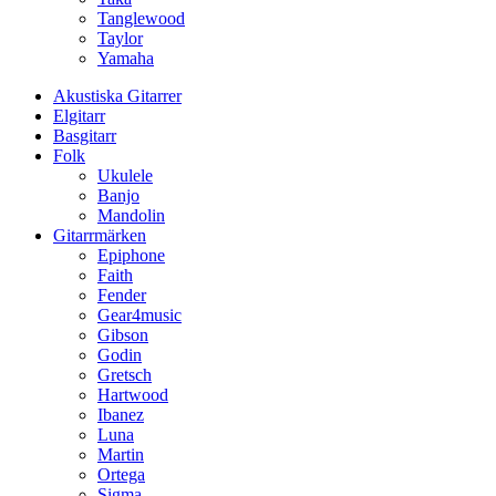
Tanglewood
Taylor
Yamaha
Akustiska Gitarrer
Elgitarr
Basgitarr
Folk
Ukulele
Banjo
Mandolin
Gitarrmärken
Epiphone
Faith
Fender
Gear4music
Gibson
Godin
Gretsch
Hartwood
Ibanez
Luna
Martin
Ortega
Sigma