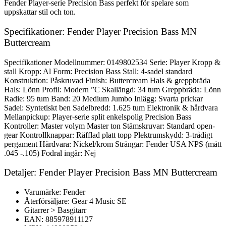
Fender Player-serie Precision Bass perfekt för spelare som
uppskattar stil och ton.
Specifikationer: Fender Player Precision Bass MN
Buttercream
Specifikationer Modellnummer: 0149802534 Serie: Player Kropp &
stall Kropp: Al Form: Precision Bass Stall: 4-sadel standard
Konstruktion: Påskruvad Finish: Buttercream Hals & greppbräda
Hals: Lönn Profil: Modern ”C Skallängd: 34 tum Greppbräda: Lönn
Radie: 95 tum Band: 20 Medium Jumbo Inlägg: Svarta prickar
Sadel: Syntetiskt ben Sadelbredd: 1.625 tum Elektronik & hårdvara
Mellanpickup: Player-serie split enkelspolig Precision Bass
Kontroller: Master volym Master ton Stämskruvar: Standard open-
gear Kontrollknappar: Räfflad platt topp Plektrumskydd: 3-trådigt
pergament Hårdvara: Nickel/krom Strängar: Fender USA NPS (mått
.045 -.105) Fodral ingår: Nej
Detaljer: Fender Player Precision Bass MN Buttercream
Varumärke: Fender
Återförsäljare: Gear 4 Music SE
Gitarrer > Basgitarr
EAN: 885978911127