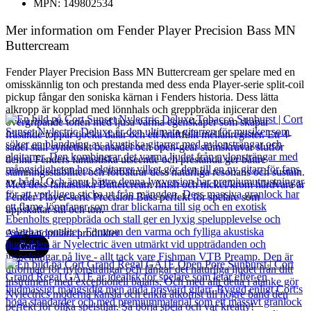
MPN: 149802534
Mer information om Fender Player Precision Bass MN
Buttercream
Fender Player Precision Bass MN Buttercream ger spelare med en
omisskännlig ton och prestanda med dess enda Player-serie split-coil
pickup fångar den soniska kärnan i Fenders historia. Dess lätta
alkropp är kopplad med lönnhals och greppbräda injicerar den
övergripande tonen med ljusa varma egenskaper som skapar
fräsande toppar tjocka dalar och ett kraftfullt mellanregister. Ett 4-
sadel stall syntetiskt bensadel och open-gear stämskruvar slutför
denna Fenders fantastiska utseende och prestanda ger bättre
stämningsstabilitet och förbättrar dess naturliga resonans och sustain.
Med dess fantastiska Buttercream finish och nickel/krom hårdvara är
Fender Player-serie Precision Bass perfekt för spelare som
uppskattar stil och ton.
Andra populära produkter
Cort