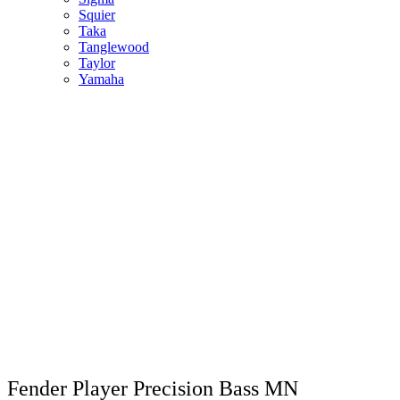
Squier
Taka
Tanglewood
Taylor
Yamaha
Fender Player Precision Bass MN