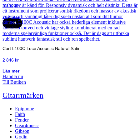
3 132
kr
Läs mer
Cort
Cort L100C Luce Acoustic Natural Satin
2 846
kr
Läs mer
Handla nu
Till Butiken
Gitarrmärken
Epiphone
Faith
Fender
Gear4music
Gibson
Godin