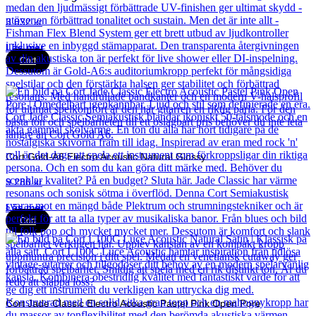
3 832
kr
Läs mer
Cort
Cort Gold-A6 Electro Acoustic Natural Glossy
9 280
kr
Läs mer
Cort
Cort Jade Classic Electro Acoustic Pastel Pink Open Pore