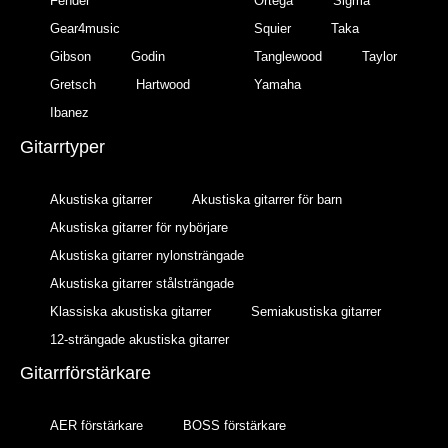
Fender
Ortega
Sigma
Gear4music
Squier
Taka
Gibson
Godin
Tanglewood
Taylor
Gretsch
Hartwood
Yamaha
Ibanez
Gitarrtyper
Akustiska gitarrer
Akustiska gitarrer för barn
Akustiska gitarrer för nybörjare
Akustiska gitarrer nylonsträngade
Akustiska gitarrer stålsträngade
Klassiska akustiska gitarrer
Semiakustiska gitarrer
12-strängade akustiska gitarrer
Gitarrförstärkare
AER förstärkare
BOSS förstärkare