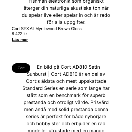
Cort SFX All Myrtlewood Brown Gloss
8 422
kr
Läs mer
Cort