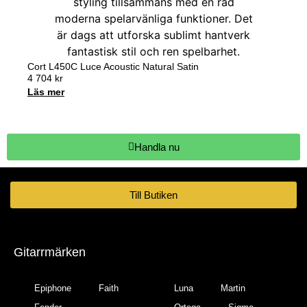
Cort L450C Luce Acoustic Natural Satin
4 704
kr
Läs mer
Handla nu
Till Butiken
Gitarrmärken
Epiphone
Faith
Luna
Martin