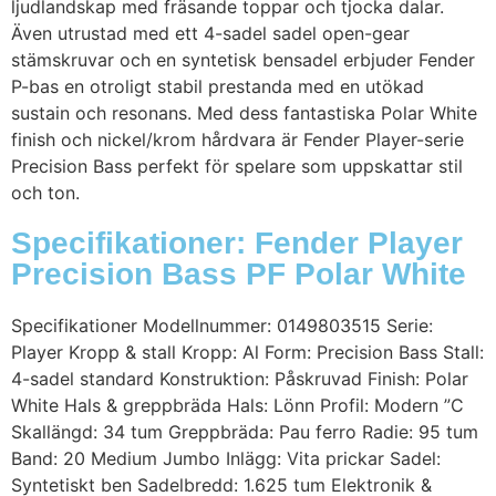
ljudlandskap med fräsande toppar och tjocka dalar.
Även utrustad med ett 4-sadel sadel open-gear
stämskruvar och en syntetisk bensadel erbjuder Fender
P-bas en otroligt stabil prestanda med en utökad
sustain och resonans. Med dess fantastiska Polar White
finish och nickel/krom hårdvara är Fender Player-serie
Precision Bass perfekt för spelare som uppskattar stil
och ton.
Specifikationer: Fender Player
Precision Bass PF Polar White
Specifikationer Modellnummer: 0149803515 Serie:
Player Kropp & stall Kropp: Al Form: Precision Bass Stall:
4-sadel standard Konstruktion: Påskruvad Finish: Polar
White Hals & greppbräda Hals: Lönn Profil: Modern ”C
Skallängd: 34 tum Greppbräda: Pau ferro Radie: 95 tum
Band: 20 Medium Jumbo Inlägg: Vita prickar Sadel:
Syntetiskt ben Sadelbredd: 1.625 tum Elektronik &