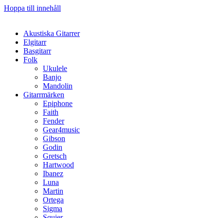
Hoppa till innehåll
Akustiska Gitarrer
Elgitarr
Basgitarr
Folk
Ukulele
Banjo
Mandolin
Gitarrmärken
Epiphone
Faith
Fender
Gear4music
Gibson
Godin
Gretsch
Hartwood
Ibanez
Luna
Martin
Ortega
Sigma
Squier