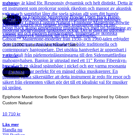
3 418
kr
Läs mer
Cort
Cort L100C Luce Acoustic Natural Satin
2 846
kr
Läs mer
Epiphone
Epiphone Mastertone Bowtie Open Back Banjo Inspired by Gibson
Custom Natural
10 710
kr
Läs mer
Handla nu