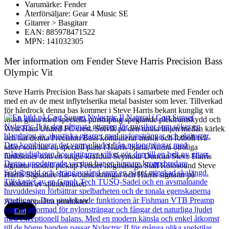
Varumärke: Fender
Återförsäljare: Gear 4 Music SE
Gitarrer > Basgitarr
EAN: 885978471522
MPN: 141032305
Mer information om Fender Steve Harris Precision Bass
Olympic Vit
Steve Harris Precision Bass har skapats i samarbete med Fender och
med en av de mest inflytelserika metal basister som lever. Tillverkad
för hårdrock denna bas kommer i Steve Harris bekant kunglig vit
finish glans med speciella pinstriping speglande plektrumskydd och
West Ham United FC crest. Solvik på den tunna linjen mellan kärlek
och hat denna Precision Bass kombinerar musik och fotboll två
saker som har en speciell plats i Harris hjärta. Andra otroliga
funktioner som en single kraftfull Seymour Duncan Steve Harris
signatur modell pickup Fender högmässiga Stall Rotosound Steve
Harris Signature flat-wound strängar och Harris signatur på
baksidan av spindelhuset.
Andra populära produkter
Cort