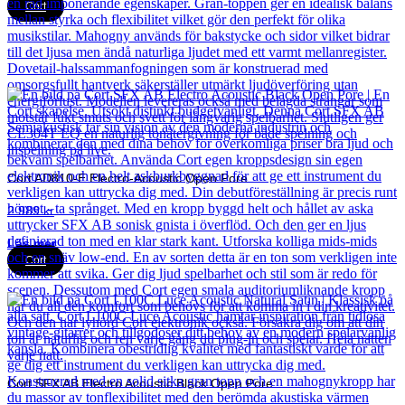
Cort
Cort AD810-E Electro-Acoustic Open Pore
2 989
kr
Läs mer
Cort
Cort SFX AB Electro Acoustic Black Open Pore