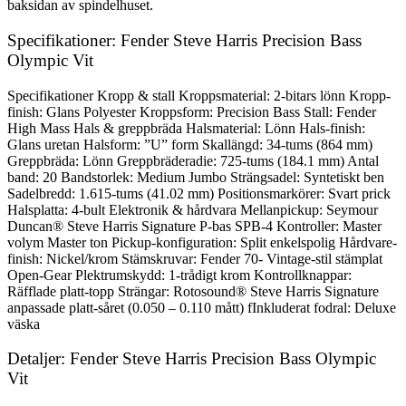
baksidan av spindelhuset.
Specifikationer: Fender Steve Harris Precision Bass
Olympic Vit
Specifikationer Kropp & stall Kroppsmaterial: 2-bitars lönn Kropp-
finish: Glans Polyester Kroppsform: Precision Bass Stall: Fender
High Mass Hals & greppbräda Halsmaterial: Lönn Hals-finish:
Glans uretan Halsform: ”U” form Skallängd: 34-tums (864 mm)
Greppbräda: Lönn Greppbräderadie: 725-tums (184.1 mm) Antal
band: 20 Bandstorlek: Medium Jumbo Strängsadel: Syntetiskt ben
Sadelbredd: 1.615-tums (41.02 mm) Positionsmarkörer: Svart prick
Halsplatta: 4-bult Elektronik & hårdvara Mellanpickup: Seymour
Duncan® Steve Harris Signature P-bas SPB-4 Kontroller: Master
volym Master ton Pickup-konfiguration: Split enkelspolig Hårdvare-
finish: Nickel/krom Stämskruvar: Fender 70- Vintage-stil stämplat
Open-Gear Plektrumskydd: 1-trådigt krom Kontrollknappar:
Räfflade platt-topp Strängar: Rotosound® Steve Harris Signature
anpassade platt-såret (0.050 – 0.110 mått) fInkluderat fodral: Deluxe
väska
Detaljer: Fender Steve Harris Precision Bass Olympic
Vit