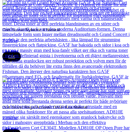
Cort Sunset Nylectric II Natural
7 135
kr
Läs mer
Cort
Cort Grand Regal Acoustic GA5F Koa Natural
7 850
kr
Läs mer