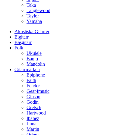
Taka
Tanglewood
Taylor
Yamaha
Akustiska Gitarrer
Elgitarr
Basgitarr
Folk
Ukulele
Banjo
Mandolin
Gitarrmärken
Epiphone
Faith
Fender
Gear4music
Gibson
Godin
Gretsch
Hartwood
Ibanez
Luna
Martin
Ortega