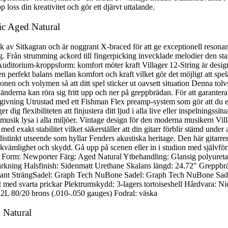
p loss din kreativitet och gör ett djärvt uttalande.
tic Aged Natural
 av Sitkagran och är noggrant X-braced för att ge exceptionell resonans 
. Från strumming ackord till fingerpicking invecklade melodier den staga
r. Auditorium-kroppsform: komfort möter kraft Villager 12-String är d
erfekt balans mellan komfort och kraft vilket gör det möjligt att spela 
ktionen och volymen så att ditt spel sticker ut oavsett situation Denna 
änderna kan röra sig fritt upp och ner på greppbrädan. För att garantera 
ergivning Utrustad med ett Fishman Flex preamp-system som gör att du e
 dig flexibiliteten att finjustera ditt ljud i alla live eller inspelningss
n musik lysa i alla miljöer. Vintage design för den moderna musikern Vil
d exakt stabilitet vilket säkerställer att din gitarr förblir stämd under 
stinkt utseende som hyllar Fenders akustiska heritage. Den här gitarre
bekvämlighet och skydd. Gå upp på scenen eller in i studion med själv
e Form: Newporter Färg: Aged Natural Ytbehandling: Glansig polyureta
rkning Halsfinish: Sidenmatt Urethane Skalans längd: 24.72″ Greppbrä
sexkant SträngSadel: Graph Tech NuBone Sadel: Graph Tech NuBone Sad
t med svarta prickar Plektrumskydd: 3-lagers tortoiseshell Hårdvara: N
2L 80/20 brons (.010-.050 gauges) Fodral: väska
d Natural