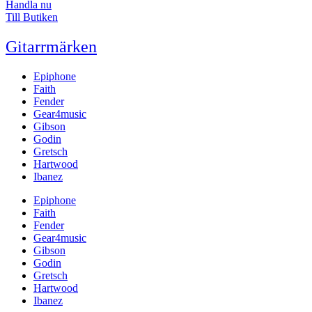
Handla nu
Till Butiken
Gitarrmärken
Epiphone
Faith
Fender
Gear4music
Gibson
Godin
Gretsch
Hartwood
Ibanez
Epiphone
Faith
Fender
Gear4music
Gibson
Godin
Gretsch
Hartwood
Ibanez