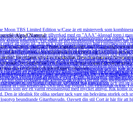
coustic Aged Natural
nt som kombinerar ikonisk Fender elgitarrdesign med mångsidigheten och
rr musiker att utforska sin individualitet och bryta sig loss från norme
 perfekt för ett brett utbud av musikstilar. Dess non-cutaway Newporte
alsinspirerade ”hockeyklubba” en touch av vintage medan Stämskruvarna
p loss din kreativitet och gör ett djärvt uttalande.