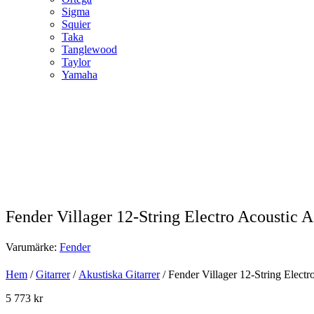
Sigma
Squier
Taka
Tanglewood
Taylor
Yamaha
Fender Villager 12-String Electro Acoustic 
Varumärke:
Fender
Hem
/
Gitarrer
/
Akustiska Gitarrer
/ Fender Villager 12-String Elect
5 773
kr