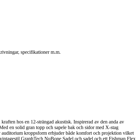
rivningar, specifikationer m.m.
 kraften hos en 12-strängad akustisk. Inspirerad av den anda av
n. Med en solid gran topp och sapele bak och sidor med X-stag
r auditorium kroppsform erbjuder både komfort och projektion vilket
 i vintagestil GraphTech NuBone Sadel och sadel och ett Fishman Flex