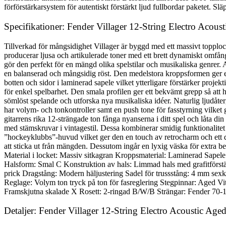
förförstärkarsystem för autentiskt förstärkt ljud fullbordar paketet. Släp
Specifikationer: Fender Villager 12-String Electro Acous
Tillverkad för mångsidighet Villager är byggd med ett massivt topplock
producerar ljusa och artikulerade toner med ett brett dynamiskt omfång
gör den perfekt för en mängd olika spelstilar och musikaliska genre
en balanserad och mångsidig röst. Den medelstora kroppsformen ger en p
botten och sidor i laminerad sapele vilket ytterligare förstärker proje
för enkel spelbarhet. Den smala profilen ger ett bekvämt grepp så att h
sömlöst spelande och utforska nya musikaliska idéer. Naturlig ljudåt
har volym- och tonkontroller samt en push tone för fasstyrning vilket ger
gitarrens rika 12-strängade ton fånga nyanserna i ditt spel och låta di
med stämskruvar i vintagestil. Dessa kombinerar smidig funktionalitet me
”hockeyklubbs”-huvud vilket ger den en touch av retrocharm och ett di
att sticka ut från mängden. Dessutom ingår en lyxig väska för extra 
Material i locket: Massiv sitkagran Kroppsmaterial: Laminerad Sapel
Halsform: Smal C Konstruktion av hals: Limmad hals med grafitförstä
prick Dragstång: Modern häljustering Sadel för trussstång: 4 mm 
Reglage: Volym ton tryck på ton för fasreglering Stegpinnar: Aged Vi
Framskjutna skalade X Rosett: 2-ringad B/W/B Strängar: Fender 70-1
Detaljer: Fender Villager 12-String Electro Acoustic Age