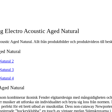
g Electro Acoustic Aged Natural
oustic Aged Natural. Allt från produktbilder och produktvideos till besk
ged Natural
 Aged Natural
nt som kombinerar ikonisk Fender elgitarrdesign med mångsidigheten och
rr musiker att utforska sin individualitet och bryta sig loss från norme
 perfekt för ett brett utbud av musikstilar. Dess non-cutaway Newporte
alsinspirerade ”hockeyklubba” en touch av vintage medan Stämskruvarna