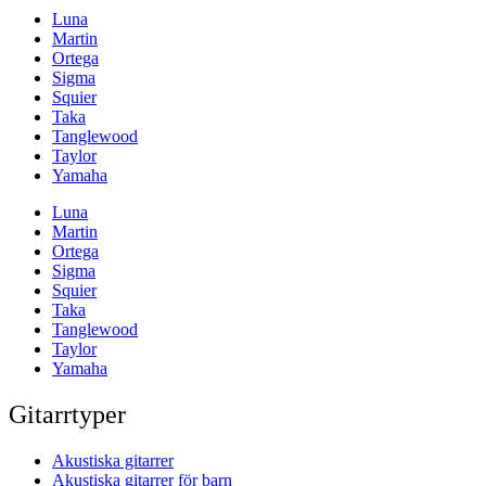
Luna
Martin
Ortega
Sigma
Squier
Taka
Tanglewood
Taylor
Yamaha
Luna
Martin
Ortega
Sigma
Squier
Taka
Tanglewood
Taylor
Yamaha
Gitarrtyper
Akustiska gitarrer
Akustiska gitarrer för barn