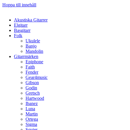
Hoppa till innehåll
Akustiska Gitarrer
Elgitarr
Basgitarr
Folk
Ukulele
Banjo
Mandolin
Gitarrmärken
Epiphone
Faith
Fender
Gear4music
Gibson
Godin
Gretsch
Hartwood
Ibanez
Luna
Martin
Ortega
Sigma
Squier