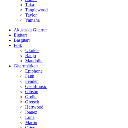
Taka
Tanglewood
Taylor
Yamaha
Akustiska Gitarrer
Elgitarr
Basgitarr
Folk
Ukulele
Banjo
Mandolin
Gitarrmärken
Epiphone
Faith
Fender
Gear4music
Gibson
Godin
Gretsch
Hartwood
Ibanez
Luna
Martin
Ortega