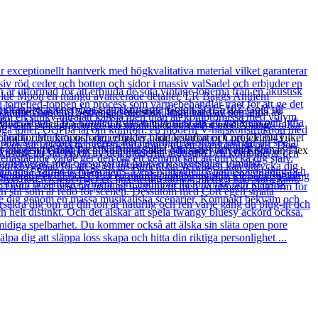
 kraften hos en 12-strängad akustisk. Inspirerad av den anda av
n. Med en solid gran topp och sapele bak och sidor med X-stag
r auditorium kroppsform erbjuder både komfort och projektion vilket
 i vintagestil GraphTech NuBone Sadel och sadel och ett Fishman Flex