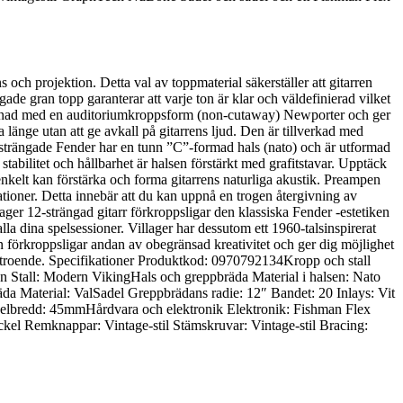
och projektion. Detta val av toppmaterial säkerställer att gitarren
de gran topp garanterar att varje ton är klar och väldefinierad vilket
esignad med en auditoriumkroppsform (non-cutaway) Newporter och ger
länge utan att ge avkall på gitarrens ljud. Den är tillverkad med
tolvsträngade Fender har en tunn ”C”-formad hals (nato) och är utformad
stabilitet och hållbarhet är halsen förstärkt med grafitstavar. Upptäck
nkelt kan förstärka och forma gitarrens naturliga akustik. Preampen
ituationer. Detta innebär att du kan uppnå en trogen återgivning av
lager 12-strängad gitarr förkroppsligar den klassiska Fender -estetiken
alla dina spelsessioner. Villager har dessutom ett 1960-talsinspirerat
n förkroppsligar andan av obegränsad kreativitet och ger dig möjlighet
förtroende. Specifikationer Produktkod: 0970792134Kropp och stall
n Stall: Modern VikingHals och greppbräda Material i halsen: Nato
da Material: ValSadel Greppbrädans radie: 12″ Bandet: 20 Inlays: Vit
elbredd: 45mmHårdvara och elektronik Elektronik: Fishman Flex
ickel Remknappar: Vintage-stil Stämskruvar: Vintage-stil Bracing: