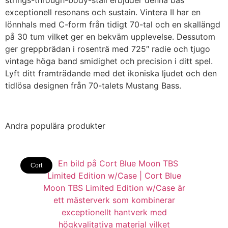
strings-through-body-stall erbjuder denna bas
exceptionell resonans och sustain. Vintera II har en
lönnhals med C-form från tidigt 70-tal och en skallängd
på 30 tum vilket ger en bekväm upplevelse. Dessutom
ger greppbrädan i rosenträ med 725″ radie och tjugo
vintage höga band smidighet och precision i ditt spel.
Lyft ditt framträdande med det ikoniska ljudet och den
tidlösa designen från 70-talets Mustang Bass.
Andra populära produkter
Cort