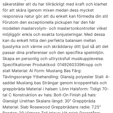
säkerställer att du har tillräckligt med kraft och klarhet
för att skära igenom mixen medan dess mycket
responsiva natur gör att du enkelt kan förmedla din stil
Förutom den exceptionella pickupen har den här
modellen mastervolym- och mastertonkontroller vilket
möjliggör enkla och exakta tonjusteringar. Med dessa
kan du enkelt hitta den perfekta balansen mellan
ljusstyrka och värme och skräddarsy ditt ljud så att det
passar dina preferenser och den specifika spelmiljön.
Skapa en personlig och uttrycksfull musikupplevelse.
Specifikationer Produktkod: 0149260339Kropp och
stall Material: Al Form: Mustang Bas Färg:
Tävlingsorange Ytbehandling: Glansig polyester Stall: 4-
saddel Mustang bas Strängar genom kroppenHals och
greppbräda Material i halsen: Lönn Halsform: Tidigt 70-
tal C Konstruktion av hals: Bolt-On Finish på hals:
Glansigt Urethan Skalans längd: 30″ Greppbräda
Material: Slab Rosewood Greppbrädans radie: 7.25″