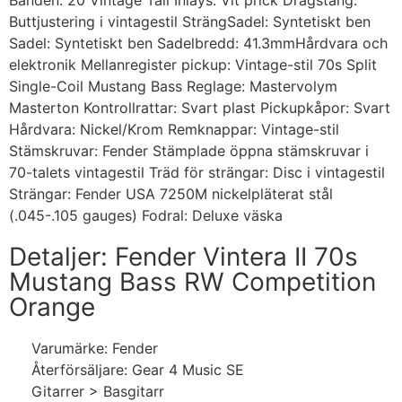
Banden: 20 Vintage Tall Inlays: Vit prick Dragstång:
Buttjustering i vintagestil SträngSadel: Syntetiskt ben
Sadel: Syntetiskt ben Sadelbredd: 41.3mmHårdvara och
elektronik Mellanregister pickup: Vintage-stil 70s Split
Single-Coil Mustang Bass Reglage: Mastervolym
Masterton Kontrollrattar: Svart plast Pickupkåpor: Svart
Hårdvara: Nickel/Krom Remknappar: Vintage-stil
Stämskruvar: Fender Stämplade öppna stämskruvar i
70-talets vintagestil Träd för strängar: Disc i vintagestil
Strängar: Fender USA 7250M nickelpläterat stål
(.045-.105 gauges) Fodral: Deluxe väska
Detaljer: Fender Vintera II 70s
Mustang Bass RW Competition
Orange
Varumärke: Fender
Återförsäljare: Gear 4 Music SE
Gitarrer > Basgitarr