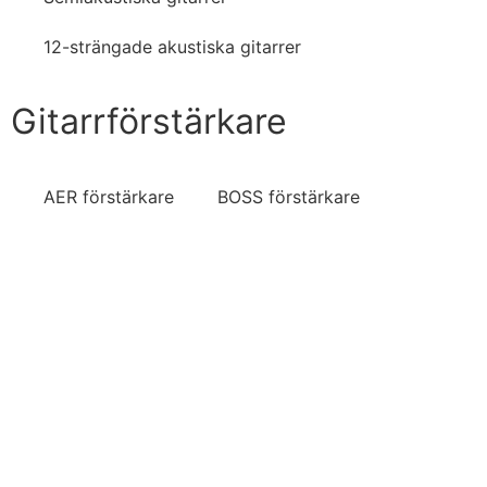
12-strängade akustiska gitarrer
Gitarrförstärkare
AER förstärkare
BOSS förstärkare
Fender förstärkare
Fishman förstärkare
Gear4music förstärkare
Hartwood förstärkare
Marshall förstärkare
Subzero förstärkare
Yamaha förstärkare
© All rights reserved