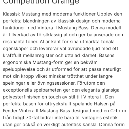
Competition Orange
Klassisk Mustang med moderna funktioner Upplev den
perfekta blandningen av klassisk design och moderna
funktioner med Vintera II Mustang Bass. Denna modell
är tillverkad av förstklassig al och ger balanserade och
resonanta toner. Al är känt för sina utmärkta tonala
egenskaper och levererar väl avrundade ljud med ett
kraftfullt mellanregister och uttalad klarhet. Basens
ergonomiska Mustang-form ger en bekväm
spelupplevelse och är utformad för att passa naturligt
mot din kropp vilket minskar trötthet under längre
spelningar eller övningssessioner. Förutom den
exceptionella spelbarheten ger den eleganta glansiga
polyesterfinishen en touch av stil till Vintera II. Den
perfekta basen för uttrycksfullt spelande Halsen på
Fender Vintera II Mustang Bass designad med en C-form
från tidigt 70-tal bidrar inte bara till vintage:s estetik
utan ger också en verkligt autentisk känsla. Denna form