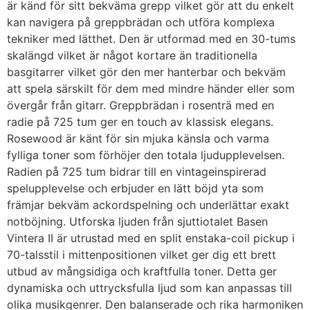
är känd för sitt bekväma grepp vilket gör att du enkelt
kan navigera på greppbrädan och utföra komplexa
tekniker med lätthet. Den är utformad med en 30-tums
skalängd vilket är något kortare än traditionella
basgitarrer vilket gör den mer hanterbar och bekväm
att spela särskilt för dem med mindre händer eller som
övergår från gitarr. Greppbrädan i rosenträ med en
radie på 725 tum ger en touch av klassisk elegans.
Rosewood är känt för sin mjuka känsla och varma
fylliga toner som förhöjer den totala ljudupplevelsen.
Radien på 725 tum bidrar till en vintageinspirerad
spelupplevelse och erbjuder en lätt böjd yta som
främjar bekväm ackordspelning och underlättar exakt
notböjning. Utforska ljuden från sjuttiotalet Basen
Vintera II är utrustad med en split enstaka-coil pickup i
70-talsstil i mittenpositionen vilket ger dig ett brett
utbud av mångsidiga och kraftfulla toner. Detta ger
dynamiska och uttrycksfulla ljud som kan anpassas till
olika musikgenrer. Den balanserade och rika harmoniken