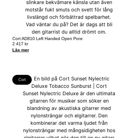
Cort AD810 Left Handed Open Pore
2 417
kr
Läs mer
Cort