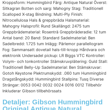
Kroppsform: Hummingbird Färg: Antique Natural Överst:
Sitkagran Botten och sarg: Mahogny Stag: Traditionell
Scalloped X-stag Bindning: Multi-Ply Finish:
Nitrocellulosa Hals & greppbräda Halsmaterial:
Mahogny Halsprofil: Rund Skallängd: 2475 tum
Greppbrädematerial: Rosenträ Greppbräderadie: 12 tum
Antal band: 20 Band: Standard Sadelmaterial: Ben
Sadelbredd: 1.725 tum Inlägg: Pärlemor parallellogram
Fog: Sammansatt dovetail hals-till-kropp Hårdvara och
elektronik Undersadel pickup: LR Biggs VTC Kontroller:
Volym- och tonkontroller Stämskruvplätering: Guld Stall:
Traditionell Belly-Up Sadelmaterial: Ben Stämskruvar:
Gotoh Keystone Plektrumskydd: .060 tum Hummingbird
Dragstångskydd: Hummingbird Stallpins: Tusq Diverse
Strängar: 0053 0042 0032 0024 0016 0012 Tillbehör
Inkluderar Gibson tillbehörssats
Detaljer: Gibson Hummingbird
Original Antique Natural