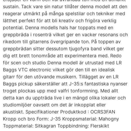
sustain. Tack vare sin natur tillåter denna modell att den
reagerar utmärkt på många spelstilar och tekniker med
lätthet perfekt för att bli kreativ och frigöra verklig
potential. Denna modells hals har toppats med en
greppbräda i rosenträ vilket ger en vacker resonans och
rikedom till gitarrens övergripande ton. På toppen av
greppbrädan sitter dessutom tjugofyra band vilket ger
dig ett brett tonområde att experimentera med. Redo
för scen och studio Denna modell är utrustad med LR
Baggs VTC electronic vilket gör den till en idealisk
gitarr för den utövande musikern. Tillägget av en LR
Baggs pickup säkerställer att J-35:s fantastiska nyanser
troget plockas upp med valfri tonformning. Med allt
detta kan du uppträda live i en mängd olika lokaler och
studiomiljöer oavsett om det är inkopplat eller
akustiskt. Specifikationer Produktkod : OCRS3FAN
Kropp och bro Form: J-35 Kroppsmaterial: Mahogny
Toppmaterial: Sitkagran Toppbindning: Flerskikt