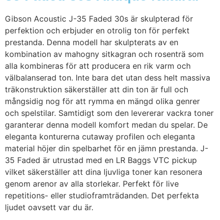
Gibson Acoustic J-35 Faded 30s är skulpterad för
perfektion och erbjuder en otrolig ton för perfekt
prestanda. Denna modell har skulpterats av en
kombination av mahogny sitkagran och rosenträ som
alla kombineras för att producera en rik varm och
välbalanserad ton. Inte bara det utan dess helt massiva
träkonstruktion säkerställer att din ton är full och
mångsidig nog för att rymma en mängd olika genrer
och spelstilar. Samtidigt som den levererar vackra toner
garanterar denna modell komfort medan du spelar. De
eleganta konturerna cutaway profilen och eleganta
material höjer din spelbarhet för en jämn prestanda. J-
35 Faded är utrustad med en LR Baggs VTC pickup
vilket säkerställer att dina ljuvliga toner kan resonera
genom arenor av alla storlekar. Perfekt för live
repetitions- eller studioframträdanden. Det perfekta
ljudet oavsett var du är.