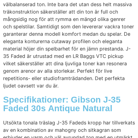
välbalanserad ton. Inte bara det utan dess helt massiva
träkonstruktion säkerställer att din ton är full och
mångsidig nog för att rymma en mängd olika genrer
och spelstilar. Samtidigt som den levererar vackra toner
garanterar denna modell komfort medan du spelar. De
eleganta konturerna cutaway profilen och eleganta
material höjer din spelbarhet för en jämn prestanda. J-
35 Faded är utrustad med en LR Baggs VTC pickup
vilket säkerställer att dina ljuvliga toner kan resonera
genom arenor av alla storlekar. Perfekt för live
repetitions- eller studioframträdanden. Det perfekta
ljudet oavsett var du är.
Specifikationer: Gibson J-35
Faded 30s Antique Natural
Utsökta tonala träslag J-35 Fadeds kropp har tillverkats
av en kombination av mahogny och sitkagran som
erbjuder en varm och väl avrundad ton med en utmärkt