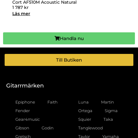
Cort AF510M Acoustic Natural
1 787
kr
Läs mer
Handla nu
Till Butiken
Gitarrmärken
Epiphone
Faith
Luna
Martin
Fender
Ortega
Sigma
Gear4music
Squier
Taka
Gibson
Godin
Tanglewood
Gretsch
Taylor
Yamaha