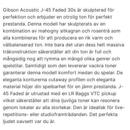
Gibson Acoustic J-45 Faded 30s är skulpterad för
perfektion och erbjuder en otrolig ton för perfekt
prestanda. Denna modell har skulpterats av en
kombination av mahogny sitkagran och rosenträ som
alla kombineras för att producera en rik varm och
välbalanserad ton. Inte bara det utan dess helt massiva
träkonstruktion säkerställer att din ton är full och
mångsidig nog att rymma en mängd olika genrer och
spelstilar. Samtidigt som den levererar vackra toner
garanterar denna modell komfort medan du spelar. De
eleganta konturerna cutaway profilen och eleganta
material höjer din spelbarhet för en jämn prestanda. J-
45 Faded är utrustad med en LR Baggs VTC pickup
vilket säkerställer att dina ljuvliga toner kan resonera
genom lokaler av alla storlekar. Den är idealisk för live-
repetitions- eller studioframträdanden. Det perfekta
ljudet oavsett var du är.