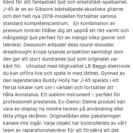
Känd för sitt fantastiskt ljud och arbetshäst-spelbarhet.
J-45 är en av Gibsons bästsäljande akustiska gitarrer
och den helt nya 2019-modellen fortsätter samma
standard kompetenscentrum. En kombination av
premium tonträn tillåter dig att uppnå ett rikt varmt och
mångsidigt ljud perfekt för en mängd olika genrer och
tekniker. Dessutom erbjuder dess round-shoulder
dreadnought kropp lysande projektion samtidigt som
den ger ett stort dundrande ljud som originalet var
känt för. Utrustad med högkvalitet LR Baggs elektronik
du kan utföra live och spela in med lätthet. Gynnad av
den legendariska Buddy Holly har J-45 spelats i ett
flertal lokaler runt om i världen och fortsätter att
hålla ikonstatus. Ett sublimt instrument – perfekt för
professionell prestanda. Ex-Demo: Denna produkt kan
vara ex-display ha mindre tecken på användning eller
lätta ytliga skråmor. Originallådan eller paketeringen
kanske inte ingår. Varje objekt har kontrollerats av vårt
team av reparationstekniker för att försäkra att det