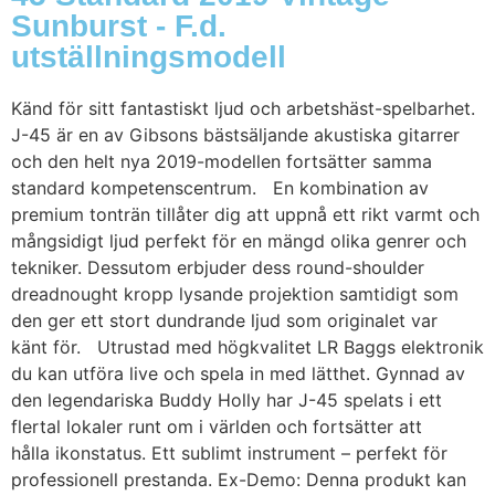
Sunburst - F.d.
utställningsmodell
Känd för sitt fantastiskt ljud och arbetshäst-spelbarhet.
J-45 är en av Gibsons bästsäljande akustiska gitarrer
och den helt nya 2019-modellen fortsätter samma
standard kompetenscentrum. En kombination av
premium tonträn tillåter dig att uppnå ett rikt varmt och
mångsidigt ljud perfekt för en mängd olika genrer och
tekniker. Dessutom erbjuder dess round-shoulder
dreadnought kropp lysande projektion samtidigt som
den ger ett stort dundrande ljud som originalet var
känt för. Utrustad med högkvalitet LR Baggs elektronik
du kan utföra live och spela in med lätthet. Gynnad av
den legendariska Buddy Holly har J-45 spelats i ett
flertal lokaler runt om i världen och fortsätter att
hålla ikonstatus. Ett sublimt instrument – perfekt för
professionell prestanda. Ex-Demo: Denna produkt kan