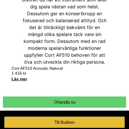
Cort AF510 Acoustic Natural
1 416
kr
Läs mer
Handla nu
Till Butiken