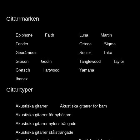
Gitarrmärken
Epiphone
Faith
Luna
Martin
Fender
Ortega
Sigma
Gear4music
Squier
Taka
Gibson
Godin
Tanglewood
Taylor
Gretsch
Hartwood
Yamaha
Ibanez
Gitarrtyper
Akustiska gitarrer
Akustiska gitarrer för barn
Akustiska gitarrer för nybörjare
Akustiska gitarrer nylonsträngade
Akustiska gitarrer stålsträngade