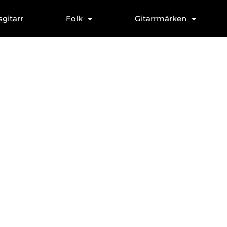
sgitarr
Folk
Gitarrmärken