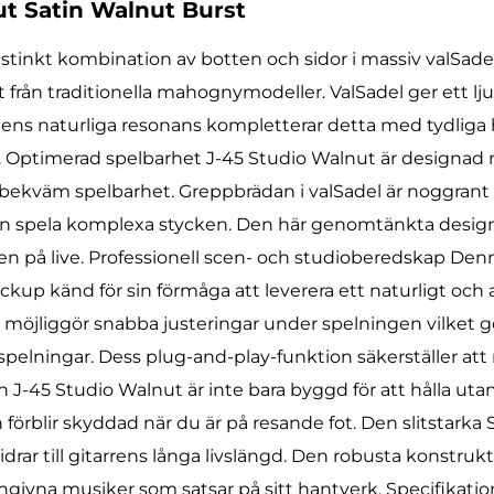
ut Satin Walnut Burst
istinkt kombination av botten och sidor i massiv valSadel
t från traditionella mahognymodeller. ValSadel ger ett lj
anens naturliga resonans kompletterar detta med tydliga
lse. Optimerad spelbarhet J-45 Studio Walnut är designad
ekväm spelbarhet. Greppbrädan i valSadel är noggrant 
kan spela komplexa stycken. Den här genomtänkta designe
en på live. Professionell scen- och studioberedskap De
kup känd för sin förmåga att leverera ett naturligt och a
 möjliggör snabba justeringar under spelningen vilket g
spelningar. Dess plug-and-play-funktion säkerställer att
on J-45 Studio Walnut är inte bara byggd för att hålla ut
 förblir skyddad när du är på resande fot. Den slitstarka
idrar till gitarrens långa livslängd. Den robusta konstru
 hängivna musiker som satsar på sitt hantverk. Specifika