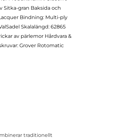
Sitka-gran Baksida och
Lacquer Bindning: Multi-ply
ValSadel Skalalängd: 62865
rickar av pärlemor Hårdvara &
skruvar: Grover Rotomatic
binerar traditionellt