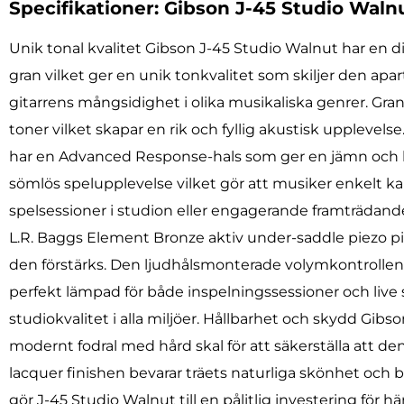
Specifikationer: Gibson J-45 Studio Waln
Unik tonal kvalitet Gibson J-45 Studio Walnut har en d
gran vilket ger en unik tonkvalitet som skiljer den apar
gitarrens mångsidighet i olika musikaliska genrer. Gr
toner vilket skapar en rik och fyllig akustisk uppleve
har en Advanced Response-hals som ger en jämn och b
sömlös spelupplevelse vilket gör att musiker enkelt 
spelsessioner i studion eller engagerande framträdand
L.R. Baggs Element Bronze aktiv under-saddle piezo pic
den förstärks. Den ljudhålsmonterade volymkontrollen
perfekt lämpad för både inspelningssessioner och live 
studiokvalitet i alla miljöer. Hållbarhet och skydd Gibs
modernt fodral med hård skal för att säkerställa att den
lacquer finishen bevarar träets naturliga skönhet och b
gör J-45 Studio Walnut till en pålitlig investering för