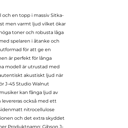
 och en topp i massiv Sitka-
ust men varmt ljud vilket ökar
 höga toner och robusta låga
 med spelaren i åtanke och
utformad för att ge en
n är perfekt för långa
nna modell är utrustad med
utentiskt akustiskt ljud när
ör J-45 Studio Walnut
 musiker kan fånga ljud av
an levereras också med ett
 Sidenmatt nitrocellulose
ktionen och det extra skyddet
tioner Produktnamn: Gibson J-