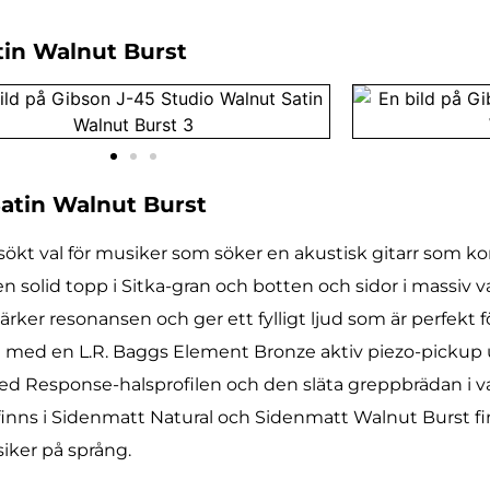
atin Walnut Burst
Satin Walnut Burst
ökt val för musiker som söker en akustisk gitarr som kom
lid topp i Sitka-gran och botten och sidor i massiv va
tärker resonansen och ger ett fylligt ljud som är perfekt
ad med en L.R. Baggs Element Bronze aktiv piezo-pickup
nced Response-halsprofilen och den släta greppbrädan i v
finns i Sidenmatt Natural och Sidenmatt Walnut Burst fi
usiker på språng.