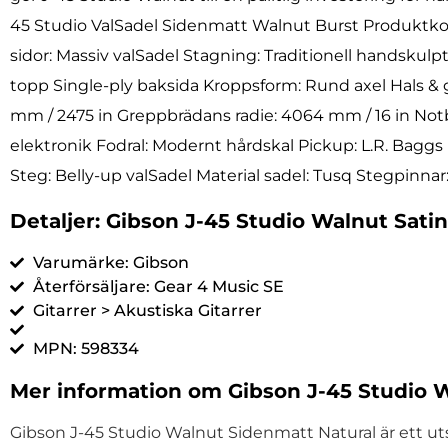
45 Studio ValSadel Sidenmatt Walnut Burst Produ
sidor: Massiv valSadel Stagning: Traditionell handskul
topp Single-ply baksida Kroppsform: Rund axel Hals & 
mm / 2475 in Greppbrädans radie: 4064 mm / 16 in Notb
elektronik Fodral: Modernt hårdskal Pickup: L.R. Bag
Steg: Belly-up valSadel Material sadel: Tusq Stegpinna
Detaljer: Gibson J-45 Studio Walnut Sati
Varumärke: Gibson
Återförsäljare: Gear 4 Music SE
Gitarrer > Akustiska Gitarrer
MPN: 598334
Mer information om Gibson J-45 Studio W
Gibson J-45 Studio Walnut Sidenmatt Natural är ett uts