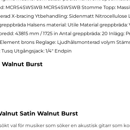
ktkod: MCRS4SWSWB MCRS4SWSWB Stomme Topp: Massiv 
pterad X-bracing Ytbehandling: Sidenmatt Nitrocellulose 
greppbräda Halsens material: Utile Material greppbräda: 
redd: 43815 mm / 1725 in Antal greppbräda: 20 Inlägg: P
gs Element brons Reglage: Ljudhålsmonterad volym Stäm
r: Tusq Utgångsjack: 1/4″ Endpin
n Walnut Burst
alnut Satin Walnut Burst
ökt val för musiker som söker en akustisk gitarr som kom