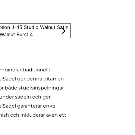
binerar traditionellt
lSadel ger denna gitarr en
 för både studioinspelningar
 under sadeln och ger
alSadel garanterar enkel
nish och inkluderar även ett