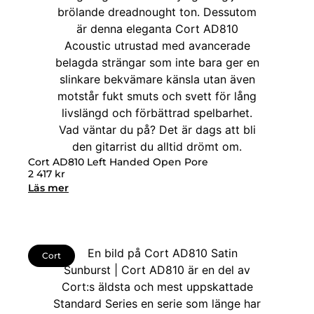
Cort AD810 Left Handed Open Pore
2 417
kr
Läs mer
Cort