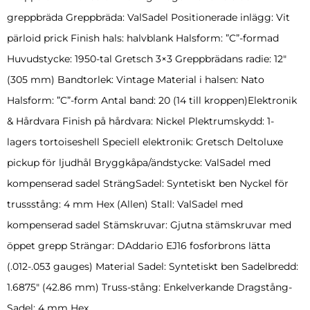
greppbräda Greppbräda: ValSadel Positionerade inlägg: Vit
pärloid prick Finish hals: halvblank Halsform: ”C”-formad
Huvudstycke: 1950-tal Gretsch 3×3 Greppbrädans radie: 12″
(305 mm) Bandtorlek: Vintage Material i halsen: Nato
Halsform: ”C”-form Antal band: 20 (14 till kroppen)Elektronik
& Hårdvara Finish på hårdvara: Nickel Plektrumskydd: 1-
lagers tortoiseshell Speciell elektronik: Gretsch Deltoluxe
pickup för ljudhål Bryggkåpa/ändstycke: ValSadel med
kompenserad sadel SträngSadel: Syntetiskt ben Nyckel för
trussstång: 4 mm Hex (Allen) Stall: ValSadel med
kompenserad sadel Stämskruvar: Gjutna stämskruvar med
öppet grepp Strängar: DAddario EJ16 fosforbrons lätta
(.012-.053 gauges) Material Sadel: Syntetiskt ben Sadelbredd:
1.6875″ (42.86 mm) Truss-stång: Enkelverkande Dragstång-
Sadel: 4 mm Hex