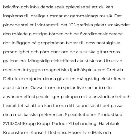
bekväm och inbjudande spelupplevelse så att du kan
inspireras till otaliga timmar av gammaldags musik. Det
pinnade stallet i vintagestil det ”G”-grafiska plektrumskyddet
den målade pinstripe-bården och de överdimensionerade
dot-inläggen på greppbrädan bidrar till dess nostalgiska
personlighet och påminner om de akustiska gitarrernas
gyllene era. Mångsidig elektrifierad akustisk ton Utrustad
med den inbyggda magnetiska ljudhålspickupen Gretsch
Deltoluxe erbjuder denna gitarr en mångsidig elektrifierad
akustisk ton. Oavsett om du spelar live spelar in eller
använder effektpedaler ger pickupen extra användbarhet och
flexibilitet så att du kan forma ditt sound så att det passar
dina musikaliska preferenser. Specifikationer Produktkod:
2711130511Kropp Kropp: Parlour Ytbehandling: Halvblank
Kroppsform: Konsert Riktning: Höger handHals och