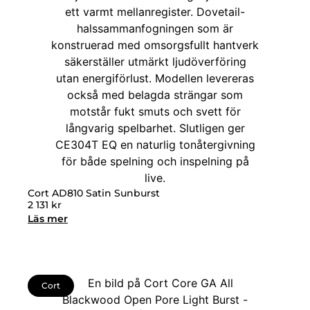
Cort AD810 Satin Sunburst
2 131
kr
Läs mer
Cort