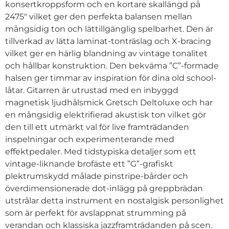
konsertkroppsform och en kortare skallängd på
2475″ vilket ger den perfekta balansen mellan
mångsidig ton och lättillgänglig spelbarhet. Den är
tillverkad av lätta laminat-tonträslag och X-bracing
vilket ger en härlig blandning av vintage tonalitet
och hållbar konstruktion. Den bekväma ”C”-formade
halsen ger timmar av inspiration för dina old school-
låtar. Gitarren är utrustad med en inbyggd
magnetisk ljudhålsmick Gretsch Deltoluxe och har
en mångsidig elektrifierad akustisk ton vilket gör
den till ett utmärkt val för live framträdanden
inspelningar och experimenterande med
effektpedaler. Med tidstypiska detaljer som ett
vintage-liknande brofäste ett ”G”-grafiskt
plektrumskydd målade pinstripe-bårder och
överdimensionerade dot-inlägg på greppbrädan
utstrålar detta instrument en nostalgisk personlighet
som är perfekt för avslappnat strumming på
verandan och klassiska jazzframträdanden på scen.