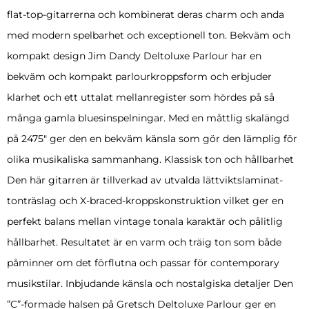
flat-top-gitarrerna och kombinerat deras charm och anda
med modern spelbarhet och exceptionell ton. Bekväm och
kompakt design Jim Dandy Deltoluxe Parlour har en
bekväm och kompakt parlourkroppsform och erbjuder
klarhet och ett uttalat mellanregister som hördes på så
många gamla bluesinspelningar. Med en måttlig skalängd
på 2475″ ger den en bekväm känsla som gör den lämplig för
olika musikaliska sammanhang. Klassisk ton och hållbarhet
Den här gitarren är tillverkad av utvalda lättviktslaminat-
tonträslag och X-braced-kroppskonstruktion vilket ger en
perfekt balans mellan vintage tonala karaktär och pålitlig
hållbarhet. Resultatet är en varm och träig ton som både
påminner om det förflutna och passar för contemporary
musikstilar. Inbjudande känsla och nostalgiska detaljer Den
”C”-formade halsen på Gretsch Deltoluxe Parlour ger en