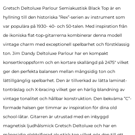
Gretsch Deltoluxe Parlour Semiakustisk Black Top är en
hyllning till den historiska ”Rex”-serien av instrument som
var populära på 1930- 40- och 50-talen. Med inspiration från
de ikoniska flat-top-gitarrerna kombinerar denna modell
vintage charm med exceptionell spelbarhet och förstklassig
ton. Jim Dandy Deltoluxe Parlour har en kompakt
konsertkroppsform och en kortare skallängd på 2475″ vilket
ger den perfekta balansen mellan mångsidig ton och
lättillgänglig spelbarhet. Den är tillverkad av lätta laminat-
tonträslag och X-bracing vilket ger en härlig blandning av
vintage tonalitet och hållbar konstruktion. Den bekväma ”C”-
formade halsen ger timmar av inspiration för dina old
school-låtar. Gitarren är utrustad med en inbyggd
magnetisk ljudhålsmick Gretsch Deltoluxe och har en
mångsidig elektrifierad akustisk ton vilket gör den till ett