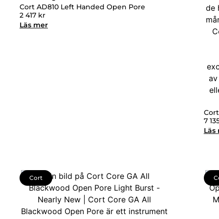
Cort AD810 Left Handed Open Pore
2 417
kr
Läs mer
Cort
7 13
Läs
Cort
C