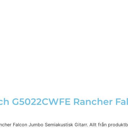
sch G5022CWFE Rancher F
her Falcon Jumbo Semiakustisk Gitarr. Allt från produktbi