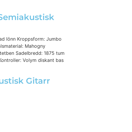
Semiakustisk
erad lönn Kroppsform: Jumbo
alsmaterial: Mahogny
ntetben Sadelbredd: 1875 tum
ontroller: Volym diskant bas
tisk Gitarr