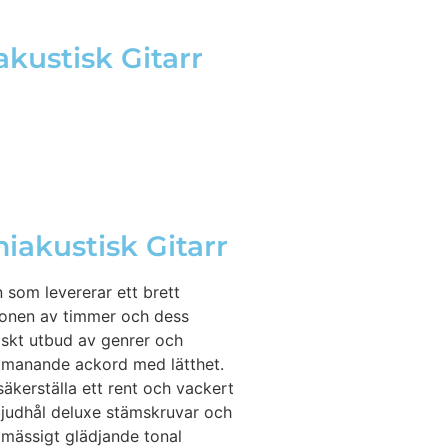
kustisk Gitarr
akustisk Gitarr
som levererar ett brett
tionen av timmer och dess
iskt utbud av genrer och
r utmanande ackord med lätthet.
kerställa ett rent och vackert
 ljudhål deluxe stämskruvar och
dmässigt glädjande tonal