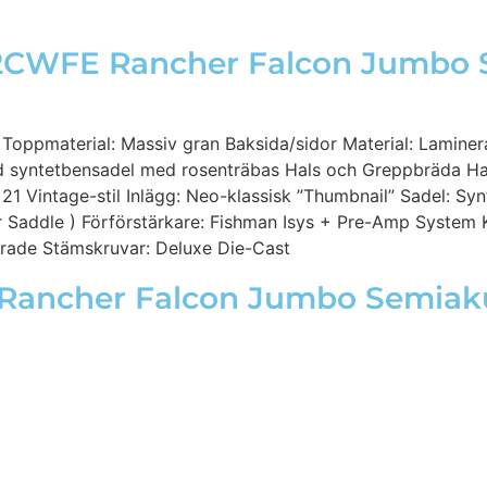
022CWFE Rancher Falcon Jumbo 
 Toppmaterial: Massiv gran Baksida/sidor Material: Lamin
ad syntetbensadel med rosenträbas Hals och Greppbräda H
1 Vintage-stil Inlägg: Neo-klassisk ”Thumbnail” Sadel: Sy
 Saddle ) Förförstärkare: Fishman Isys + Pre-Amp System K
terade Stämskruvar: Deluxe Die-Cast
Rancher Falcon Jumbo Semiakus