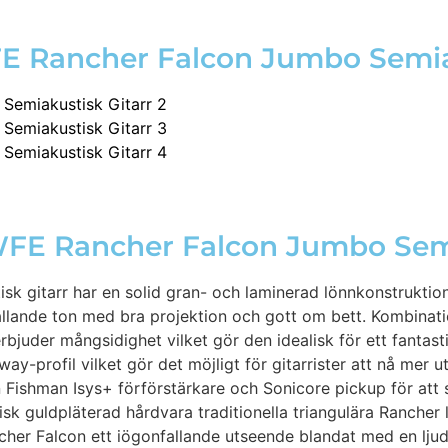
FE Rancher Falcon Jumbo Semia
WFE Rancher Falcon Jumbo Semi
gitarr har en solid gran- och laminerad lönnkonstruktion 
hållande ton med bra projektion och gott om bett. Kombina
juder mångsidighet vilket gör den idealisk för ett fantast
ay-profil vilket gör det möjligt för gitarrister att nå me
man Isys+ förförstärkare och Sonicore pickup för att sä
tisk guldpläterad hårdvara traditionella triangulära Rancher
her Falcon ett iögonfallande utseende blandat med en lju