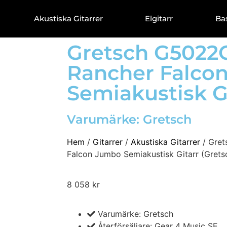
Akustiska Gitarrer
Elgitarr
Ba
Gretsch G502
Rancher Falco
Semiakustisk G
Varumärke:
Gretsch
Hem
/
Gitarrer
/
Akustiska Gitarrer
/ Gre
Falcon Jumbo Semiakustisk Gitarr (Grets
8 058
kr
Varumärke: Gretsch
Återförsäljare: Gear 4 Music SE