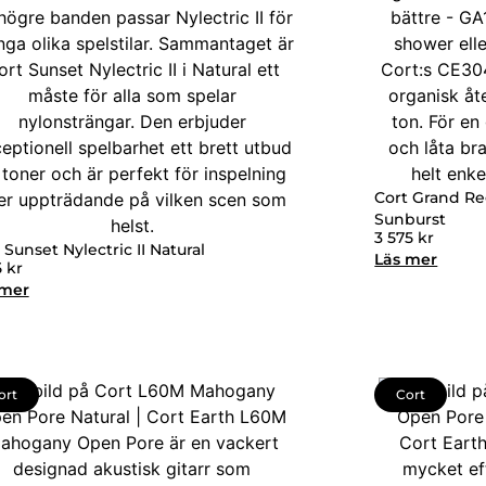
Cort Grand R
Sunburst
3 575
kr
 Sunset Nylectric II Natural
Läs mer
5
kr
 mer
ort
Cort