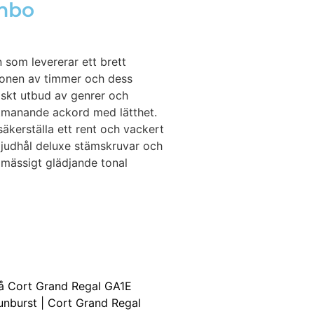
mbo
som levererar ett brett
tionen av timmer och dess
iskt utbud av genrer och
r utmanande ackord med lätthet.
kerställa ett rent och vackert
 ljudhål deluxe stämskruvar och
dmässigt glädjande tonal