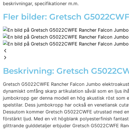
beskrivningar, specifikationer m.m.
Fler bilder: Gretsch G5022CW
Beskrivning: Gretsch G5022C
Gretsch G5022CWFE Rancher Falcon Jumbo elektroakustisk 
dynamiskt omfång skarp artikulation såväl som en ljus i
jumbokropp ger denna modell en hög akustisk röst som erb
spelstilar. Dess jumbokropp har också en venetiansk cutaw
Dessutom kommer Gretsch G5022CWFE utrustad med en Fish
förstärkt ljud. Med en vit högblank polyesterfinish fantas
glittrande gulddetaljer erbjuder Gretsch G5022CWFE Ranc