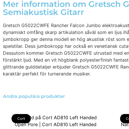
Mer information om Gretsch
Semiakustisk Gitarr
Gretsch G5022CWFE Rancher Falcon Jumbo elektroakustisk 
dynamiskt omfång skarp artikulation såväl som en ljus i
jumbokropp ger denna modell en hög akustisk röst som erb
spelstilar. Dess jumbokropp har också en venetiansk cutaw
Dessutom kommer Gretsch G5022CWFE utrustad med en Fish
förstärkt ljud. Med en vit högblank polyesterfinish fantas
glittrande gulddetaljer erbjuder Gretsch G5022CWFE Ranc
karaktär perfekt för turnerande musiker.
Andra populära produkter
Cort
C