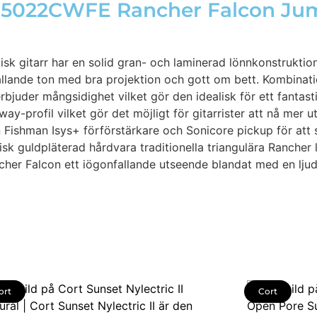
 G5022CWFE Rancher Falcon Ju
gitarr har en solid gran- och laminerad lönnkonstruktion 
hållande ton med bra projektion och gott om bett. Kombina
juder mångsidighet vilket gör den idealisk för ett fantast
ay-profil vilket gör det möjligt för gitarrister att nå me
man Isys+ förförstärkare och Sonicore pickup för att sä
tisk guldpläterad hårdvara traditionella triangulära Rancher
her Falcon ett iögonfallande utseende blandat med en lju
ort
Cort