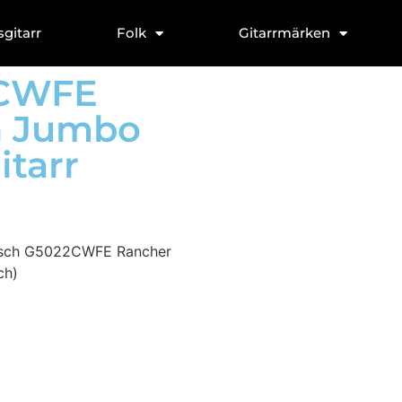
sgitarr
Folk
Gitarrmärken
2CWFE
n Jumbo
itarr
tsch G5022CWFE Rancher
ch)