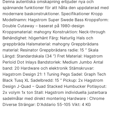
Denna autentiska omskapning erbjuder nya och
spännande funktioner för att hålla den uppdaterad med
modernare baskonstruktioner. Specifikationer Kropp
Modellnamn: Hagstrom Super Swede Bass Kroppsform:
Double Cutaway – baserat på 1980-design
Kroppsmaterial: mahogny Konstruktion: Neck-through
Behändighet: högerhänt Färg: Naturlig Hals och
greppbräda Halsmaterial: mahogny Greppbrädans
material: Resinator Greppbrädans radie: 15 ” Skala
Längd: Standardskala (34 ”) Fret Material: Hagstrom
Perloid Dot Inlays Bandstorlek: Medium Jumbo Antal
band: 20 Hardware och elektronik Stämskruvar:
Hagstrom Design 21: 1 Tuning Pegs Sadel: Graph Tech
Black Tusq XL Sadelbredd: 15 ” Pickup: 2x Hagstrom
Design J-Quad – Quad Stacked Humbucker Potlayout:
2x volym 1x ton Stall: Hagstrom individuella justerbara
sadelmålar med direkt montering Hardware : Chrome
Diverse Strängar: D'Addario 55-105 Vikt: 4 KG