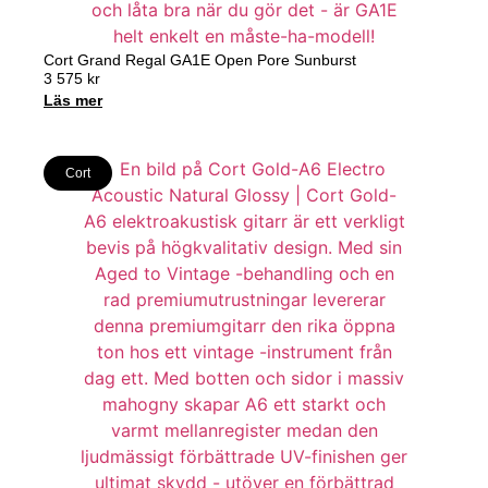
Cort Grand Regal GA1E Open Pore Sunburst
3 575
kr
Läs mer
Cort