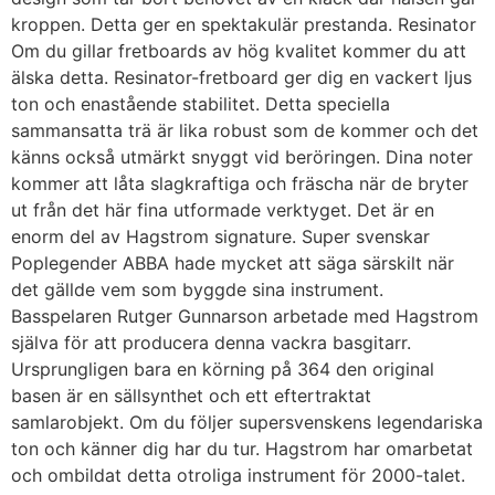
kroppen. Detta ger en spektakulär prestanda. Resinator
Om du gillar fretboards av hög kvalitet kommer du att
älska detta. Resinator-fretboard ger dig en vackert ljus
ton och enastående stabilitet. Detta speciella
sammansatta trä är lika robust som de kommer och det
känns också utmärkt snyggt vid beröringen. Dina noter
kommer att låta slagkraftiga och fräscha när de bryter
ut från det här fina utformade verktyget. Det är en
enorm del av Hagstrom signature. Super svenskar
Poplegender ABBA hade mycket att säga särskilt när
det gällde vem som byggde sina instrument.
Basspelaren Rutger Gunnarson arbetade med Hagstrom
själva för att producera denna vackra basgitarr.
Ursprungligen bara en körning på 364 den original
basen är en sällsynthet och ett eftertraktat
samlarobjekt. Om du följer supersvenskens legendariska
ton och känner dig har du tur. Hagstrom har omarbetat
och ombildat detta otroliga instrument för 2000-talet.