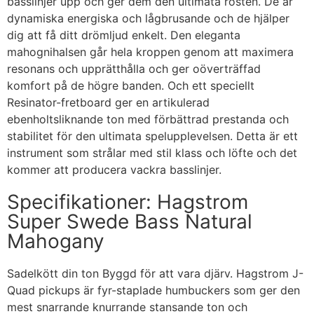
basslinjer upp och ger dem den ultimata rösten. De är
dynamiska energiska och lågbrusande och de hjälper
dig att få ditt drömljud enkelt. Den eleganta
mahognihalsen går hela kroppen genom att maximera
resonans och upprätthålla och ger oöverträffad
komfort på de högre banden. Och ett speciellt
Resinator-fretboard ger en artikulerad
ebenholtsliknande ton med förbättrad prestanda och
stabilitet för den ultimata spelupplevelsen. Detta är ett
instrument som strålar med stil klass och löfte och det
kommer att producera vackra basslinjer.
Specifikationer: Hagstrom
Super Swede Bass Natural
Mahogany
Sadelkött din ton Byggd för att vara djärv. Hagstrom J-
Quad pickups är fyr-staplade humbuckers som ger den
mest snarrande knurrande stansande ton och