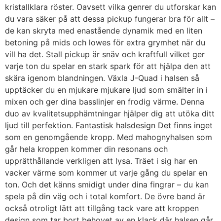
kristallklara röster. Oavsett vilka genrer du utforskar kan
du vara säker på att dessa pickup fungerar bra för allt –
de kan skryta med enastående dynamik med en liten
betoning på mids och lowes för extra grymhet när du
vill ha det. Stall pickup är snäv och kraftfull vilket ger
varje ton du spelar en stark spark för att hjälpa den att
skära igenom blandningen. Växla J-Quad i halsen så
upptäcker du en mjukare mjukare ljud som smälter in i
mixen och ger dina basslinjer en frodig värme. Denna
duo av kvalitetsupphämtningar hjälper dig att utöka ditt
ljud till perfektion. Fantastisk halsdesign Det finns inget
som en genomgående kropp. Med mahognyhalsen som
går hela kroppen kommer din resonans och
upprätthållande verkligen att lysa. Träet i sig har en
vacker värme som kommer ut varje gång du spelar en
ton. Och det känns smidigt under dina fingrar – du kan
spela på din väg och i total komfort. De övre band är
också otroligt lätt att tillgång tack vare att kroppen
design som tar bort behovet av en klack där halsen går