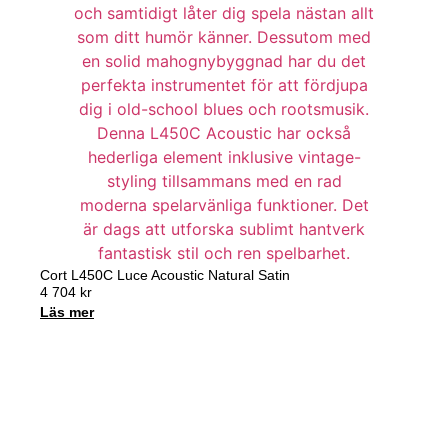
Cort L450C Luce Acoustic Natural Satin
4 704
kr
Läs mer
Handla nu