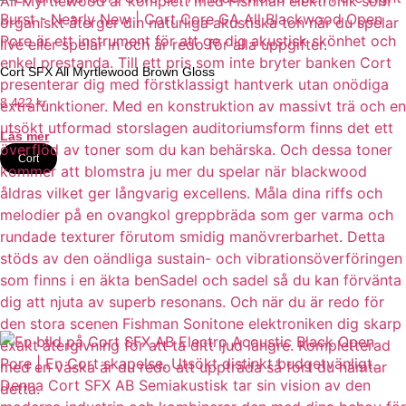
Cort SFX All Myrtlewood Brown Gloss
8 422
kr
Läs mer
Cort