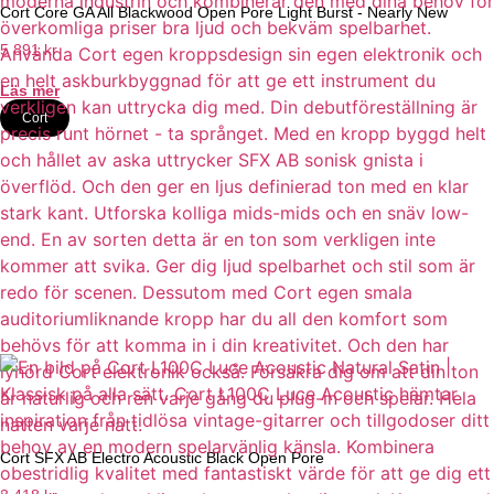
Cort Core GA All Blackwood Open Pore Light Burst - Nearly New
5 891
kr
Läs mer
Cort
Cort SFX AB Electro Acoustic Black Open Pore