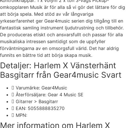
Kontrollknappar: 1 x volym 2 x ton 3-vägs Pickup-
omkopplaren Musik är för alla så vi gör det lättare för dig
att börja spela. Med stöd av vår långvariga
yrkeserfarenhet ger Gear4music serien dig tillgång till en
fantastisk samling instrument ljudutrustning och tillbehör.
De produceras etiskt och ansvarsfullt och passar för alla
musikaliska intressen samtidigt som de uppfyller
förväntningarna av en omsorgsfull värld. Det har aldrig
funnits en bättre tid att börja skapa musik.
Detaljer: Harlem X Vänsterhänt
Basgitarr från Gear4music Svart
Varumärke: Gear4Music
Återförsäljare: Gear 4 Music SE
Gitarrer > Basgitarr
EAN: 5055888835270
MPN:
Mer information om Harlem X