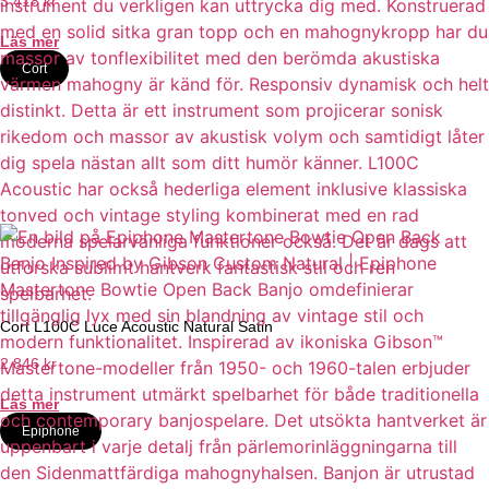
3 418
kr
Läs mer
Cort
Cort L100C Luce Acoustic Natural Satin
2 846
kr
Läs mer
Epiphone