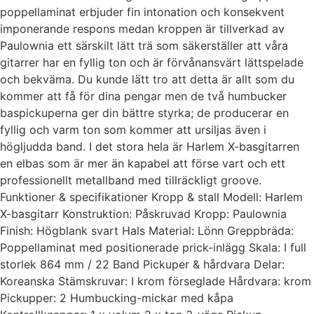
poppellaminat erbjuder fin intonation och konsekvent
imponerande respons medan kroppen är tillverkad av
Paulownia ett särskilt lätt trä som säkerställer att våra
gitarrer har en fyllig ton och är förvånansvärt lättspelade
och bekväma. Du kunde lätt tro att detta är allt som du
kommer att få för dina pengar men de två humbucker
baspickuperna ger din bättre styrka; de producerar en
fyllig och varm ton som kommer att ursiljas även i
högljudda band. I det stora hela är Harlem X-basgitarren
en elbas som är mer än kapabel att förse vart och ett
professionellt metallband med tillräckligt groove.
Funktioner & specifikationer Kropp & stall Modell: Harlem
X-basgitarr Konstruktion: Påskruvad Kropp: Paulownia
Finish: Högblank svart Hals Material: Lönn Greppbräda:
Poppellaminat med positionerade prick-inlägg Skala: I full
storlek 864 mm / 22 Band Pickuper & hårdvara Delar:
Koreanska Stämskruvar: I krom förseglade Hårdvara: krom
Pickupper: 2 Humbucking-mickar med kåpa