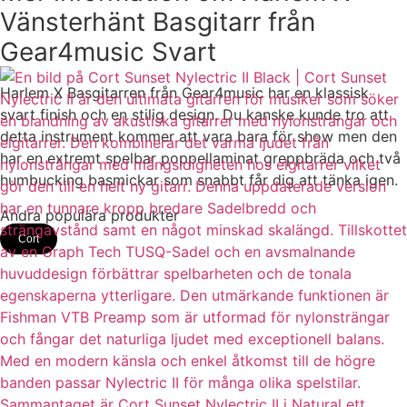
Vänsterhänt Basgitarr från
Gear4music Svart
Harlem X Basgitarren från Gear4music har en klassisk
svart finish och en stilig design. Du kanske kunde tro att
detta instrument kommer att vara bara för show men den
har en extremt spelbar poppellaminat greppbräda och två
humbucking basmickar som snabbt får dig att tänka igen.
Andra populära produkter
Cort