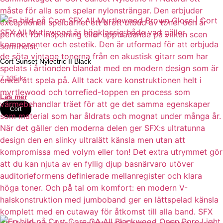
Cort Sunset Nylectric II Black
7 135
kr
Läs mer
Cort