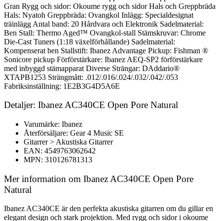
Gran Rygg och sidor: Okoume rygg och sidor Hals och Greppbräda
Hals: Nyatoh Greppbräda: Ovangkol Inlägg: Specialdesignat
träinlägg Antal band: 20 Hårdvara och Elektronik Sadelmaterial:
Ben Stall: Thermo Aged™ Ovangkol-stall Stämskruvar: Chrome
Die-Cast Tuners (1:18 växelförhållande) Sadelmaterial:
Kompenserat ben Stallstift: Ibanez Advantage Pickup: Fishman ®
Sonicore pickup Förförstärkare: Ibanez AEQ-SP2 förförstärkare
med inbyggd stämapparat Diverse Strängar: DAddario®
XTAPB1253 Strängmått: .012/.016/.024/.032/.042/.053
Fabriksinställning: 1E2B3G4D5A6E
Detaljer: Ibanez AC340CE Open Pore Natural
Varumärke: Ibanez
Återförsäljare: Gear 4 Music SE
Gitarrer > Akustiska Gitarrer
EAN: 4549763062642
MPN: 310126781313
Mer information om Ibanez AC340CE Open Pore
Natural
Ibanez AC340CE är den perfekta akustiska gitarren om du gillar en
elegant design och stark projektion. Med rygg och sidor i okoume