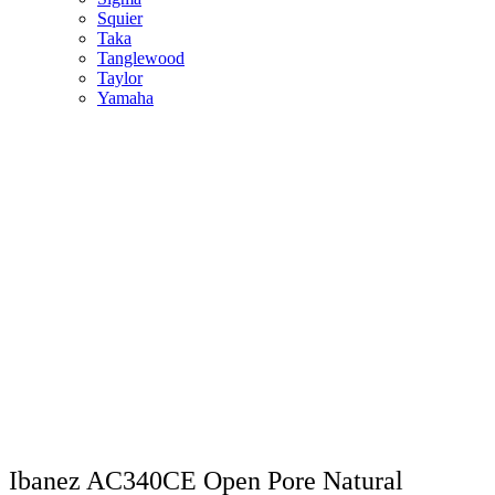
Squier
Taka
Tanglewood
Taylor
Yamaha
Ibanez AC340CE Open Pore Natural