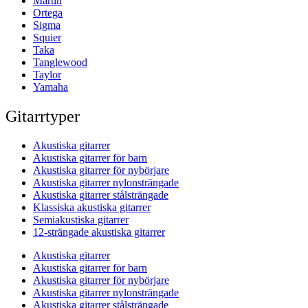
Martin
Ortega
Sigma
Squier
Taka
Tanglewood
Taylor
Yamaha
Gitarrtyper
Akustiska gitarrer
Akustiska gitarrer för barn
Akustiska gitarrer för nybörjare
Akustiska gitarrer nylonsträngade
Akustiska gitarrer stålsträngade
Klassiska akustiska gitarrer
Semiakustiska gitarrer
12-strängade akustiska gitarrer
Akustiska gitarrer
Akustiska gitarrer för barn
Akustiska gitarrer för nybörjare
Akustiska gitarrer nylonsträngade
Akustiska gitarrer stålsträngade