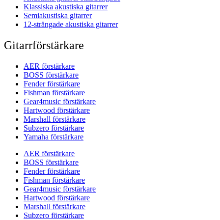
Klassiska akustiska gitarrer
Semiakustiska gitarrer
12-strängade akustiska gitarrer
Gitarrförstärkare
AER förstärkare
BOSS förstärkare
Fender förstärkare
Fishman förstärkare
Gear4music förstärkare
Hartwood förstärkare
Marshall förstärkare
Subzero förstärkare
Yamaha förstärkare
AER förstärkare
BOSS förstärkare
Fender förstärkare
Fishman förstärkare
Gear4music förstärkare
Hartwood förstärkare
Marshall förstärkare
Subzero förstärkare