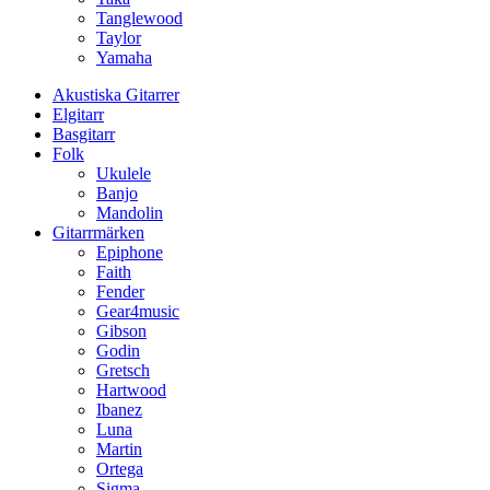
Tanglewood
Taylor
Yamaha
Akustiska Gitarrer
Elgitarr
Basgitarr
Folk
Ukulele
Banjo
Mandolin
Gitarrmärken
Epiphone
Faith
Fender
Gear4music
Gibson
Godin
Gretsch
Hartwood
Ibanez
Luna
Martin
Ortega
Sigma