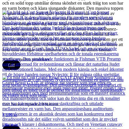
och en solid topp utstrålar denna skönhet en stark träig ton som har
en varm botten och klara sjungande diskanter. Den massiva toppen
av gran skapar en stark djärv projektion som når varje hörn av
rummet och den blir bara bättre med åren! AC340CE:s enkla
cutaway-design låter dig nå de högre banden med lätthet så att du
kan spela fantastiska solon. Exakt artikulerad Fishman/Ibanez-
elektronik ger dig verktygen för att nå ut med din musik till en
mycket större publik med en Fishman Sonicore-pickup som ger ett
rikt och naturligt ljud. Advantage stallstift gör det mycket lättare att
byta dina strängar och eliminerar risken för att stiften fastnar.
Andra populära produkter
Cort
Cort Sunset Nylectric II Natural
7 135
kr
Läs mer