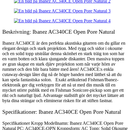
Beskrivning: Ibanez AC340CE Open Pore Natural
Ibanez AC340CE är den perfekta akustiska gitarren om du gillar en
elegant design och stark projektion. Med rygg och sidor i okoume
och en solid topp utstrålar denna skönhet en stark träig ton som har
en varm botten och klara sjungande diskanter. Den massiva toppen
av gran skapar en stark djärv projektion som når varje hörn av
rummet och den blir bara bättre med åren! AC340CE:s enkla
cutaway-design låter dig nå de högre banden med lätthet så att du
kan spela fantastiska solon. Exakt artikulerad Fishman/Ibanez-
elektronik ger dig verktygen för att nå ut med din musik till en
mycket större publik med en Fishman Sonicore-pickup som ger ett
rikt och naturligt ljud. Advantage stallstift gör det mycket lättare att
byta dina strängar och eliminerar risken för att stiften fastnar.
Specifikationer: Ibanez AC340CE Open Pore Natural
Specifikationer Kropp Modellnamn: Ibanez AC340CE Open Pore
Natural PC: AC340CE-OPN Kroppsform: AC Topp: Solid Okoume