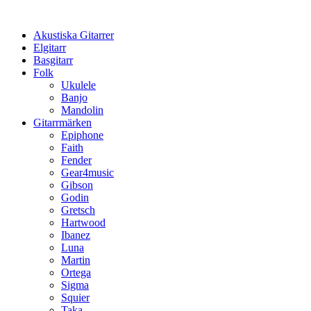
Hoppa
till
Akustiska Gitarrer
innehåll
Elgitarr
Basgitarr
Folk
Ukulele
Banjo
Mandolin
Gitarrmärken
Epiphone
Faith
Fender
Gear4music
Gibson
Godin
Gretsch
Hartwood
Ibanez
Luna
Martin
Ortega
Sigma
Squier
Taka