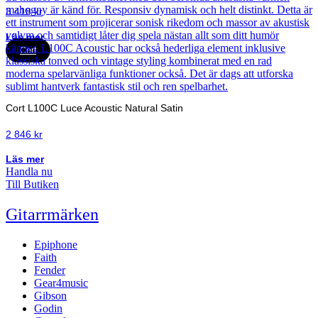
3 418
kr
Läs mer
Cort
Cort L100C Luce Acoustic Natural Satin
2 846
kr
Läs mer
Handla nu
Till Butiken
Gitarrmärken
Epiphone
Faith
Fender
Gear4music
Gibson
Godin