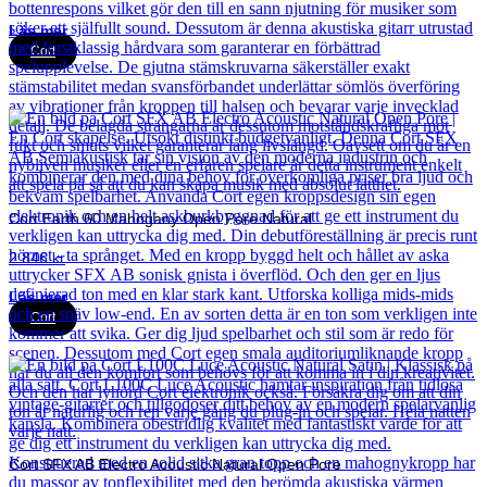
Läs mer
Cort
Cort Earth 60 Mahogany Open Pore Natural
2 846
kr
Läs mer
Cort
Cort SFX AB Electro Acoustic Natural Open Pore