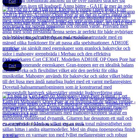
Cort
Cort Grand Regal GA1E Open Pore Sunburst
3 575
kr
Läs mer
Cort
Cort AD810-E Electro-Acoustic Open Pore
2 989
kr