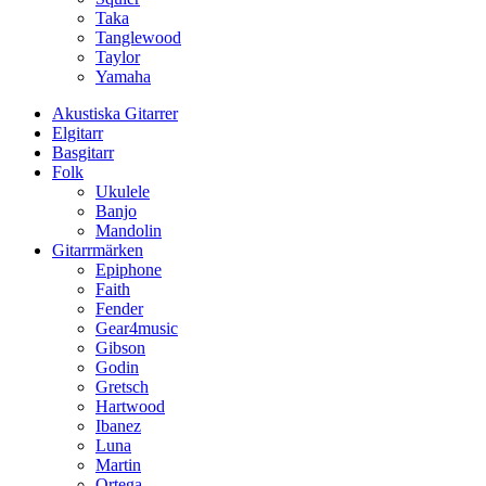
Taka
Tanglewood
Taylor
Yamaha
Akustiska Gitarrer
Elgitarr
Basgitarr
Folk
Ukulele
Banjo
Mandolin
Gitarrmärken
Epiphone
Faith
Fender
Gear4music
Gibson
Godin
Gretsch
Hartwood
Ibanez
Luna
Martin
Ortega