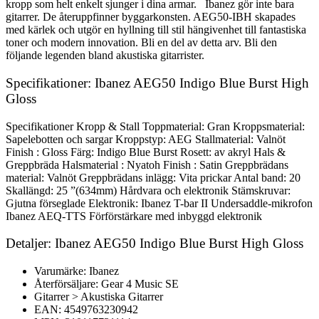
kropp som helt enkelt sjunger i dina armar. Ibanez gör inte bara
gitarrer. De återuppfinner byggarkonsten. AEG50-IBH skapades
med kärlek och utgör en hyllning till stil hängivenhet till fantastiska
toner och modern innovation. Bli en del av detta arv. Bli den
följande legenden bland akustiska gitarrister.
Specifikationer: Ibanez AEG50 Indigo Blue Burst High
Gloss
Specifikationer Kropp & Stall Toppmaterial: Gran Kroppsmaterial:
Sapelebotten och sargar Kroppstyp: AEG Stallmaterial: Valnöt
Finish : Gloss Färg: Indigo Blue Burst Rosett: av akryl Hals &
Greppbräda Halsmaterial : Nyatoh Finish : Satin Greppbrädans
material: Valnöt Greppbrädans inlägg: Vita prickar Antal band: 20
Skallängd: 25 ”(634mm) Hårdvara och elektronik Stämskruvar:
Gjutna förseglade Elektronik: Ibanez T-bar II Undersaddle-mikrofon
Ibanez AEQ-TTS Förförstärkare med inbyggd elektronik
Detaljer: Ibanez AEG50 Indigo Blue Burst High Gloss
Varumärke: Ibanez
Återförsäljare: Gear 4 Music SE
Gitarrer > Akustiska Gitarrer
EAN: 4549763230942