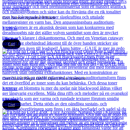
Cort Sunset Nylectric II Black
7 135
kr
Läs mer
Cort
Cort Grand Regal GA1E Open Pore Sunburst
3 575
kr
Läs mer
Cort