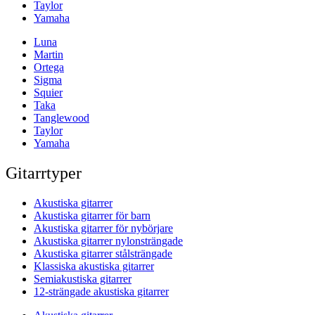
Taylor
Yamaha
Luna
Martin
Ortega
Sigma
Squier
Taka
Tanglewood
Taylor
Yamaha
Gitarrtyper
Akustiska gitarrer
Akustiska gitarrer för barn
Akustiska gitarrer för nybörjare
Akustiska gitarrer nylonsträngade
Akustiska gitarrer stålsträngade
Klassiska akustiska gitarrer
Semiakustiska gitarrer
12-strängade akustiska gitarrer