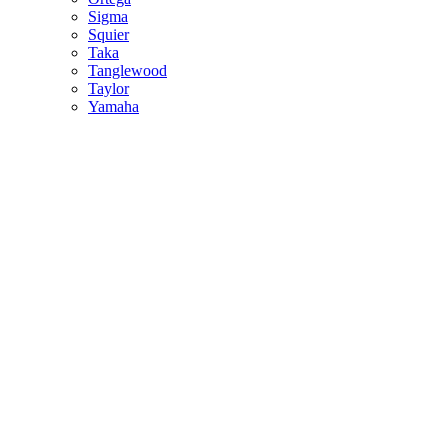
Sigma
Squier
Taka
Tanglewood
Taylor
Yamaha