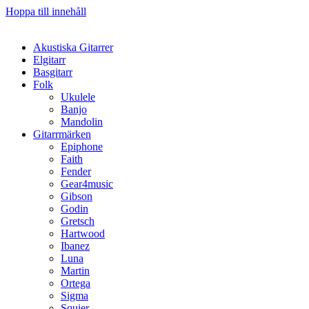
Hoppa till innehåll
Akustiska Gitarrer
Elgitarr
Basgitarr
Folk
Ukulele
Banjo
Mandolin
Gitarrmärken
Epiphone
Faith
Fender
Gear4music
Gibson
Godin
Gretsch
Hartwood
Ibanez
Luna
Martin
Ortega
Sigma
Squier