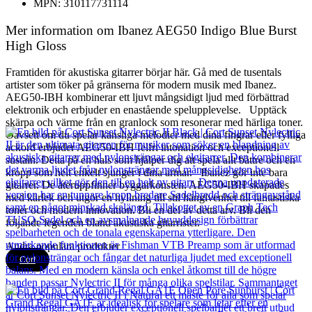
MPN: 310117731114
Mer information om Ibanez AEG50 Indigo Blue Burst
High Gloss
Framtiden för akustiska gitarrer börjar här. Gå med de tusentals
artister som töker på gränserna för modern musik med Ibanez.
AEG50-IBH kombinerar ett ljuvt mångsidigt ljud med förbättrad
elektronik och erbjuder en enastående spelupplevelse. Upptäck
skärpa och värme från en granlock som resonerar med härliga toner.
Oavsett om du spelar känsliga melodier med dina fingrar eller fylliga
ackord erbjuder AEG50-IBH felfri intonation och exceptionell
sustain. Detta på en hals som hjälper dig att spela allt bättre och en
kropp som helt enkelt sjunger i dina armar. Ibanez gör inte bara
gitarrer. De återuppfinner byggarkonsten. AEG50-IBH skapades
med kärlek och utgör en hyllning till stil hängivenhet till fantastiska
toner och modern innovation. Bli en del av detta arv. Bli den
följande legenden bland akustiska gitarrister.
Andra populära produkter
Cort