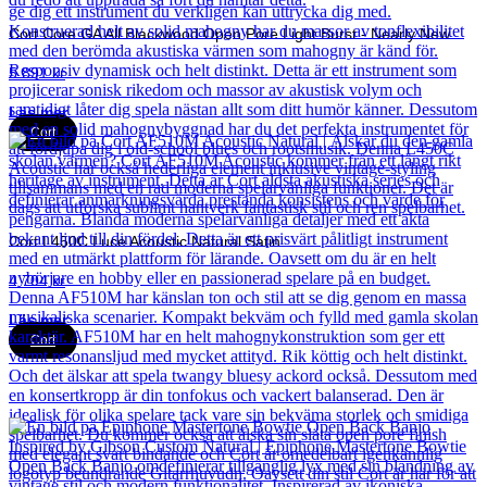
Cort Core GA All Blackwood Open Pore Light Burst - Nearly New
5 891
kr
Läs mer
Cort
Cort L450C Luce Acoustic Natural Satin
4 704
kr
Läs mer
Cort