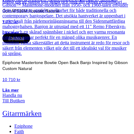
Cort AF510M Acoustic Natural
1 787
kr
Läs mer
Epiphone
Epiphone Mastertone Bowtie Open Back Banjo Inspired by Gibson
Custom Natural
10 710
kr
Läs mer
Handla nu
Till Butiken
Gitarrmärken
Epiphone
Faith