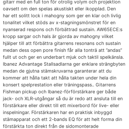
gitarr med en full ton för otrolig volym och projektion
oavsett om den spelas akustiskt eller ikopplad. Den
har ett solitt lock i mahogny som ger en klar och livlig
tonalitet vilket stöds av x-stagningsmönstret för en
nyanserad respons och förbättrad sustain. AW65ECE:s
kropp sargar och hals är gjorda av mahogny vilket
hjälper till att förbättra gitarrens resonans och sustain
medan dess open pore finish får alla tonträ att ”andas”
fullt ut och ger en underbart mjuk och taktil spelkänsla.
Ibanez Advantage Stallsadlarna ger enklare strängbyten
medan de gjutna stämskruvarna garanterar att du
kommer att hålla takt att hålla takten under hela din
konsert spelprestation eller träningspass.. Gitarrens
Fishman pickup och Ibanez-förförstärkare ger både
jack- och XLR-utgångar så du är redo att ansluta till en
förstärkare eller direkt till ett mixerbord för live- eller
inspelningar. Förstärkaren har en praktisk inbyggd
stämapparat och ett 2-bands EQ för att helt forma din
förstärkta ton direkt från de sidomonterade