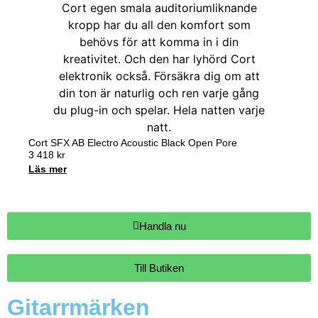
Cort SFX AB Electro Acoustic Black Open Pore
3 418
kr
Läs mer
Handla nu
Till Butiken
Gitarrmärken