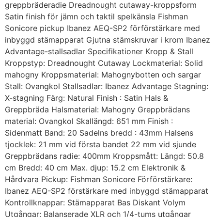
greppbräderadie Dreadnought cutaway-kroppsform
Satin finish för jämn och taktil spelkänsla Fishman
Sonicore pickup Ibanez AEQ-SP2 förförstärkare med
inbyggd stämapparat Gjutna stämskruvar i krom Ibanez
Advantage-stallsadlar Specifikationer Kropp & Stall
Kroppstyp: Dreadnought Cutaway Lockmaterial: Solid
mahogny Kroppsmaterial: Mahognybotten och sargar
Stall: Ovangkol Stallsadlar: Ibanez Advantage Stagning:
X-stagning Färg: Natural Finish : Satin Hals &
Greppbräda Halsmaterial: Mahogny Greppbrädans
material: Ovangkol Skallängd: 651 mm Finish :
Sidenmatt Band: 20 Sadelns bredd : 43mm Halsens
tjocklek: 21 mm vid första bandet 22 mm vid sjunde
Greppbrädans radie: 400mm Kroppsmått: Längd: 50.8
cm Bredd: 40 cm Max. djup: 15.2 cm Elektronik &
Hårdvara Pickup: Fishman Sonicore Förförstärkare:
Ibanez AEQ-SP2 förstärkare med inbyggd stämapparat
Kontrollknappar: Stämapparat Bas Diskant Volym
Utgångar: Balanserade XLR och 1/4-tums utgångar