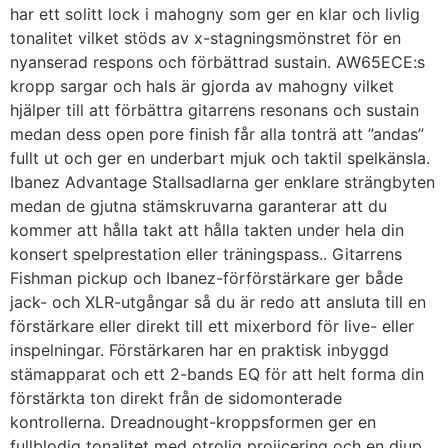
har ett solitt lock i mahogny som ger en klar och livlig
tonalitet vilket stöds av x-stagningsmönstret för en
nyanserad respons och förbättrad sustain. AW65ECE:s
kropp sargar och hals är gjorda av mahogny vilket
hjälper till att förbättra gitarrens resonans och sustain
medan dess open pore finish får alla tonträ att ”andas”
fullt ut och ger en underbart mjuk och taktil spelkänsla.
Ibanez Advantage Stallsadlarna ger enklare strängbyten
medan de gjutna stämskruvarna garanterar att du
kommer att hålla takt att hålla takten under hela din
konsert spelprestation eller träningspass.. Gitarrens
Fishman pickup och Ibanez-förförstärkare ger både
jack- och XLR-utgångar så du är redo att ansluta till en
förstärkare eller direkt till ett mixerbord för live- eller
inspelningar. Förstärkaren har en praktisk inbyggd
stämapparat och ett 2-bands EQ för att helt forma din
förstärkta ton direkt från de sidomonterade
kontrollerna. Dreadnought-kroppsformen ger en
fullblodig tonalitet med otrolig projicering och en djup