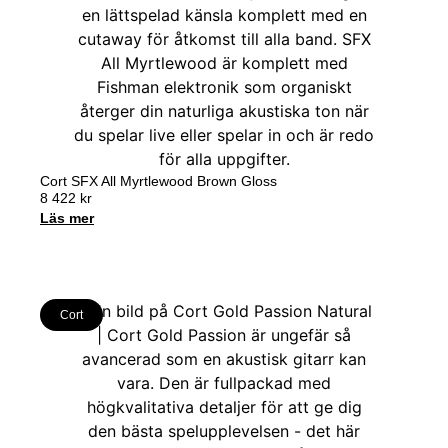
Cort SFX All Myrtlewood Brown Gloss
8 422
kr
Läs mer
Cort