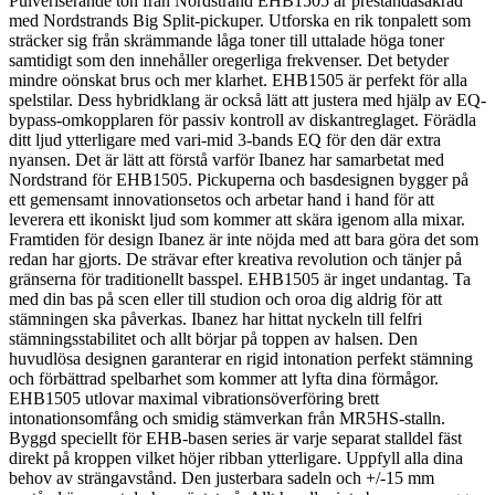
Pulveriserande ton från Nordstrand EHB1505 är prestandasäkrad
med Nordstrands Big Split-pickuper. Utforska en rik tonpalett som
sträcker sig från skrämmande låga toner till uttalade höga toner
samtidigt som den innehåller oregerliga frekvenser. Det betyder
mindre oönskat brus och mer klarhet. EHB1505 är perfekt för alla
spelstilar. Dess hybridklang är också lätt att justera med hjälp av EQ-
bypass-omkopplaren för passiv kontroll av diskantreglaget. Förädla
ditt ljud ytterligare med vari-mid 3-bands EQ för den där extra
nyansen. Det är lätt att förstå varför Ibanez har samarbetat med
Nordstrand för EHB1505. Pickuperna och basdesignen bygger på
ett gemensamt innovationsetos och arbetar hand i hand för att
leverera ett ikoniskt ljud som kommer att skära igenom alla mixar.
Framtiden för design Ibanez är inte nöjda med att bara göra det som
redan har gjorts. De strävar efter kreativa revolution och tänjer på
gränserna för traditionellt basspel. EHB1505 är inget undantag. Ta
med din bas på scen eller till studion och oroa dig aldrig för att
stämningen ska påverkas. Ibanez har hittat nyckeln till felfri
stämningsstabilitet och allt börjar på toppen av halsen. Den
huvudlösa designen garanterar en rigid intonation perfekt stämning
och förbättrad spelbarhet som kommer att lyfta dina förmågor.
EHB1505 utlovar maximal vibrationsöverföring brett
intonationsomfång och smidig stämverkan från MR5HS-stalln.
Byggd speciellt för EHB-basen series är varje separat stalldel fäst
direkt på kroppen vilket höjer ribban ytterligare. Uppfyll alla dina
behov av strängavstånd. Den justerbara sadeln och +/-15 mm