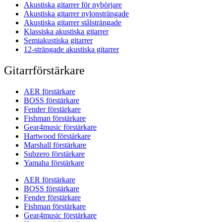
Akustiska gitarrer för nybörjare
Akustiska gitarrer nylonsträngade
Akustiska gitarrer stålsträngade
Klassiska akustiska gitarrer
Semiakustiska gitarrer
12-strängade akustiska gitarrer
Gitarrförstärkare
AER förstärkare
BOSS förstärkare
Fender förstärkare
Fishman förstärkare
Gear4music förstärkare
Hartwood förstärkare
Marshall förstärkare
Subzero förstärkare
Yamaha förstärkare
AER förstärkare
BOSS förstärkare
Fender förstärkare
Fishman förstärkare
Gear4music förstärkare