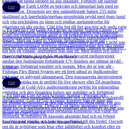
Läs mer
Cort
Cort L60M Mahogany Open Pore Natural
2 188
kr
Läs mer
Cort
Cort Gold-A6 Electro Acoustic Natural Glossy