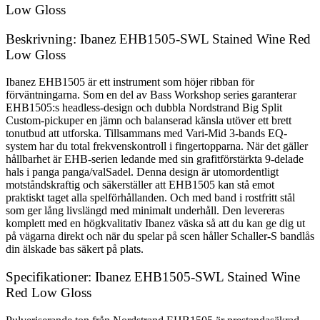
Low Gloss
Beskrivning: Ibanez EHB1505-SWL Stained Wine Red
Low Gloss
Ibanez EHB1505 är ett instrument som höjer ribban för
förväntningarna. Som en del av Bass Workshop series garanterar
EHB1505:s headless-design och dubbla Nordstrand Big Split
Custom-pickuper en jämn och balanserad känsla utöver ett brett
tonutbud att utforska. Tillsammans med Vari-Mid 3-bands EQ-
system har du total frekvenskontroll i fingertopparna. När det gäller
hållbarhet är EHB-serien ledande med sin grafitförstärkta 9-delade
hals i panga panga/valSadel. Denna design är utomordentligt
motståndskraftig och säkerställer att EHB1505 kan stå emot
praktiskt taget alla spelförhållanden. Och med band i rostfritt stål
som ger lång livslängd med minimalt underhåll. Den levereras
komplett med en högkvalitativ Ibanez väska så att du kan ge dig ut
på vägarna direkt och när du spelar på scen håller Schaller-S bandlås
din älskade bas säkert på plats.
Specifikationer: Ibanez EHB1505-SWL Stained Wine
Red Low Gloss