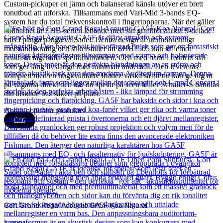
Custom-pickuper en jämn och balanserad känsla utöver ett brett
tonutbud att utforska. Tillsammans med Vari-Mid 3-bands EQ-
system har du total frekvenskontroll i fingertopparna. När det gäller
hållbarhet är EHB-serien ledande med sin grafitförstärkta 9-delade
hals i panga panga/valSadel. Denna design är utomordentligt
motståndskraftig och säkerställer att EHB1505 kan stå emot
praktiskt taget alla spelförhållanden. Och med band i rostfritt stål
som ger lång livslängd med minimalt underhåll. Den levereras
komplett med en högkvalitativ Ibanez väska så att du kan ge dig ut
på vägarna direkt och när du spelar på scen håller Schaller-S bandlås
din älskade bas säkert på plats.
Andra populära produkter
Cort
Cort Grand Regal Acoustic GA5F Koa Natural