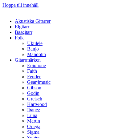
Hoppa till innehåll
Akustiska Gitarrer
Elgitarr
Basgitarr
Folk
Ukulele
Banjo
Mandolin
Gitarrmärken
Epiphone
Faith
Fender
Gear4music
Gibson
Godin
Gretsch
Hartwood
Ibanez
Luna
Martin
Ortega
Sigma
Squier