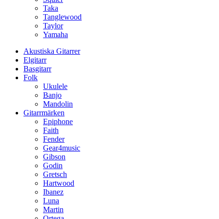
Taka
Tanglewood
Taylor
Yamaha
Akustiska Gitarrer
Elgitarr
Basgitarr
Folk
Ukulele
Banjo
Mandolin
Gitarrmärken
Epiphone
Faith
Fender
Gear4music
Gibson
Godin
Gretsch
Hartwood
Ibanez
Luna
Martin
Ortega