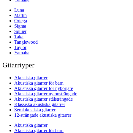
Luna
Martin
Ortega
Sigma
Squier
Taka
Tanglewood
Taylor
Yamaha
Gitarrtyper
Akustiska gitarrer
Akustiska gitarrer för barn
Akustiska gitarrer för nybörjare
Akustiska gitarrer nylonsträngade
Akustiska gitarrer stålsträngade
Klassiska akustiska gitarrer
Semiakustiska gitarrer
12-strängade akustiska gitarrer
Akustiska gitarrer
Akustiska gitarrer för barn