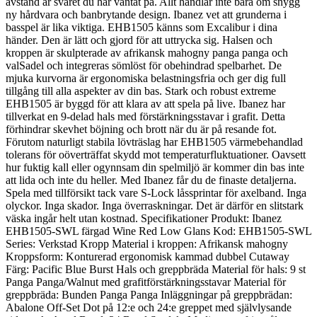
avstånd är svaret du har väntat på. Allt handlar inte bara om snygg
ny hårdvara och banbrytande design. Ibanez vet att grunderna i
basspel är lika viktiga. EHB1505 känns som Excalibur i dina
händer. Den är lätt och gjord för att uttrycka sig. Halsen och
kroppen är skulpterade av afrikansk mahogny panga panga och
valSadel och integreras sömlöst för obehindrad spelbarhet. De
mjuka kurvorna är ergonomiska belastningsfria och ger dig full
tillgång till alla aspekter av din bas. Stark och robust extreme
EHB1505 är byggd för att klara av att spela på live. Ibanez har
tillverkat en 9-delad hals med förstärkningsstavar i grafit. Detta
förhindrar skevhet böjning och brott när du är på resande fot.
Förutom naturligt stabila lövträslag har EHB1505 värmebehandlad
tolerans för oöverträffat skydd mot temperaturfluktuationer. Oavsett
hur fuktig kall eller ogynnsam din spelmiljö är kommer din bas inte
att lida och inte du heller. Med Ibanez får du de finaste detaljerna.
Spela med tillförsikt tack vare S-Lock låssprintar för axelband. Inga
olyckor. Inga skador. Inga överraskningar. Det är därför en slitstark
väska ingår helt utan kostnad. Specifikationer Produkt: Ibanez
EHB1505-SWL färgad Wine Red Low Glans Kod: EHB1505-SWL
Series: Verkstad Kropp Material i kroppen: Afrikansk mahogny
Kroppsform: Konturerad ergonomisk kammad dubbel Cutaway
Färg: Pacific Blue Burst Hals och greppbräda Material för hals: 9 st
Panga Panga/Walnut med grafitförstärkningsstavar Material för
greppbräda: Bunden Panga Panga Inläggningar på greppbrädan:
Abalone Off-Set Dot på 12:e och 24:e greppet med självlysande