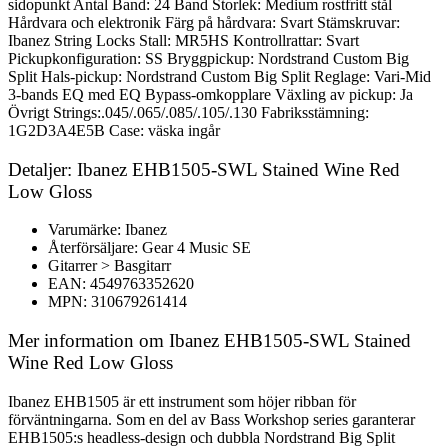
sidopunkt Antal Band: 24 Band Storlek: Medium rostfritt stål
Hårdvara och elektronik Färg på hårdvara: Svart Stämskruvar:
Ibanez String Locks Stall: MR5HS Kontrollrattar: Svart
Pickupkonfiguration: SS Bryggpickup: Nordstrand Custom Big
Split Hals-pickup: Nordstrand Custom Big Split Reglage: Vari-Mid
3-bands EQ med EQ Bypass-omkopplare Växling av pickup: Ja
Övrigt Strings:.045/.065/.085/.105/.130 Fabriksstämning:
1G2D3A4E5B Case: väska ingår
Detaljer: Ibanez EHB1505-SWL Stained Wine Red
Low Gloss
Varumärke: Ibanez
Återförsäljare: Gear 4 Music SE
Gitarrer > Basgitarr
EAN: 4549763352620
MPN: 310679261414
Mer information om Ibanez EHB1505-SWL Stained
Wine Red Low Gloss
Ibanez EHB1505 är ett instrument som höjer ribban för
förväntningarna. Som en del av Bass Workshop series garanterar
EHB1505:s headless-design och dubbla Nordstrand Big Split