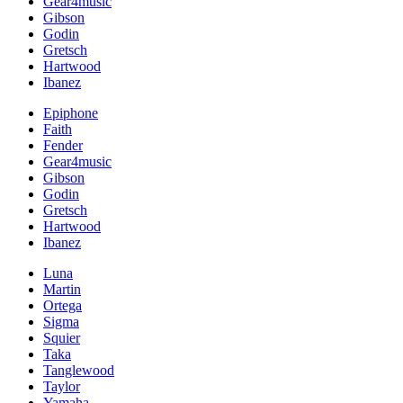
Gear4music
Gibson
Godin
Gretsch
Hartwood
Ibanez
Epiphone
Faith
Fender
Gear4music
Gibson
Godin
Gretsch
Hartwood
Ibanez
Luna
Martin
Ortega
Sigma
Squier
Taka
Tanglewood
Taylor
Yamaha