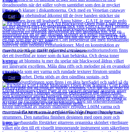
7 850
kr
Läs mer
Cort
Cort Grand Regal GA1E Open Pore Sunburst
3 575
kr
Läs mer
Cort
Cort Core GA All Blackwood Open Pore Light Burst - Nearly New
5 891
kr