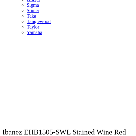
Sigma
Squier
Taka
Tanglewood
Taylor
Yamaha
Ibanez EHB1505-SWL Stained Wine Red