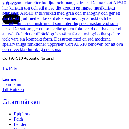
9 280
kr
Läs mer
Cort
Cort AF510 Acoustic Natural
1 416
kr
Läs mer
Handla nu
Till Butiken
Gitarrmärken
Epiphone
Faith
Fender