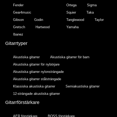
Fender
Ortega
Sigma
Gear4music
Squier
Taka
Gibson
Godin
Tanglewood
Taylor
Gretsch
Hartwood
Yamaha
Ibanez
Gitarrtyper
Akustiska gitarrer
Akustiska gitarrer för barn
Akustiska gitarrer för nybörjare
Akustiska gitarrer nylonsträngade
Akustiska gitarrer stålsträngade
Klassiska akustiska gitarrer
Semiakustiska gitarrer
12-strängade akustiska gitarrer
Gitarrförstärkare
AER förstärkare
BOSS förstärkare