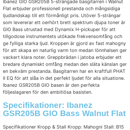
Ibanez GIO GSR205B 5-strängade basgitarren i Walnut
Flat erbjuder professionell prestanda och mångsidiga
ljudlandskap till ett förmånligt pris. Utöver 5-strängar
som levererar ett oerhört brett spektrum djupa toner är
GIO Bass utrustad med Dynamix H-pickuper för att
tillgodose instrumentets utökade frekvensomfång och
ge fylliga starka ljud. Kroppen är gjord av fast mahogny
för att skapa en naturlig varm ton medan lönnhalsen ger
vackert klara noter. Greppbrädan i jatoba erbjuder ett
bredare dynamiskt omfång medan den släta känslan ger
en bekväm prestanda. Basgitarren har en kraftfull PHAT
II EQ för att slåa in det perfekt ljudet för alla situatione.
Ibanez GSR205B GIO basen är den perfekta
följeslagaren för den ambitiösa basisten.
Specifikationer: Ibanez
GSR205B GIO Bass Walnut Flat
Specifikationer Kropp & Stall Kropp: Mahogni Stall: B15