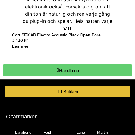
Cort SFX AB Electro Acoustic Black Open Pore
3 418
kr
Läs mer
Handla nu
Till Butiken
Gitarrmärken
Epiphone
Faith
Luna
Martin