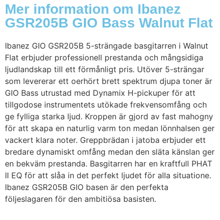
Mer information om Ibanez
GSR205B GIO Bass Walnut Flat
Ibanez GIO GSR205B 5-strängade basgitarren i Walnut
Flat erbjuder professionell prestanda och mångsidiga
ljudlandskap till ett förmånligt pris. Utöver 5-strängar
som levererar ett oerhört brett spektrum djupa toner är
GIO Bass utrustad med Dynamix H-pickuper för att
tillgodose instrumentets utökade frekvensomfång och
ge fylliga starka ljud. Kroppen är gjord av fast mahogny
för att skapa en naturlig varm ton medan lönnhalsen ger
vackert klara noter. Greppbrädan i jatoba erbjuder ett
bredare dynamiskt omfång medan den släta känslan ger
en bekväm prestanda. Basgitarren har en kraftfull PHAT
II EQ för att slåa in det perfekt ljudet för alla situatione.
Ibanez GSR205B GIO basen är den perfekta
följeslagaren för den ambitiösa basisten.