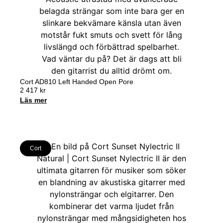
Cort AD810 Left Handed Open Pore
2 417
kr
Läs mer
Cort