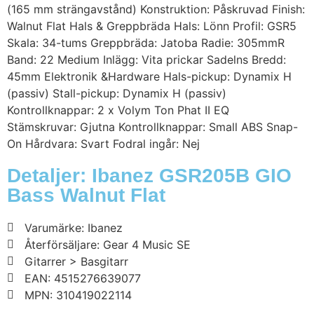
(165 mm strängavstånd) Konstruktion: Påskruvad Finish:
Walnut Flat Hals & Greppbräda Hals: Lönn Profil: GSR5
Skala: 34-tums Greppbräda: Jatoba Radie: 305mmR
Band: 22 Medium Inlägg: Vita prickar Sadelns Bredd:
45mm Elektronik &Hardware Hals-pickup: Dynamix H
(passiv) Stall-pickup: Dynamix H (passiv)
Kontrollknappar: 2 x Volym Ton Phat II EQ
Stämskruvar: Gjutna Kontrollknappar: Small ABS Snap-
On Hårdvara: Svart Fodral ingår: Nej
Detaljer: Ibanez GSR205B GIO
Bass Walnut Flat
Varumärke: Ibanez
Återförsäljare: Gear 4 Music SE
Gitarrer > Basgitarr
EAN: 4515276639077
MPN: 310419022114