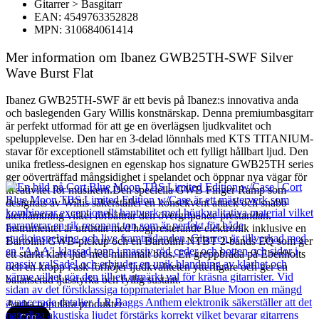
Gitarrer > Basgitarr
EAN: 4549763352828
MPN: 310684061414
Mer information om Ibanez GWB25TH-SWF Silver
Wave Burst Flat
Ibanez GWB25TH-SWF är ett bevis på Ibanez:s innovativa anda
och baslegenden Gary Willis konstnärskap. Denna premiumbasgitarr
är perfekt utformad för att ge en överlägsen ljudkvalitet och
spelupplevelse. Den har en 3-delad lönnhals med KTS TITANIUM-
stavar för exceptionell stämstabilitet och ett fylligt hållbart ljud. Den
unika fretless-designen en egenskap hos signature GWB25TH series
ger oöverträffad mångsidighet i spelandet och öppnar nya vägar för
kreativitet för musikern.Den speciella GWB Finger Ramp som
designats av Willis säkerställer en konsekvent attack och snabb
återhämtning vilket förbättrar den övergripande prestandan.
Instrumentet är utrustat med högpresterande elektronik inklusive en
Bartolini GWB-pickup och en Bartolini NTBT 2-bands EQ som ger
ett starkt klart ljud med minimalt brus. En greppbräda på Ebenholts
och en kropp i ask förhöjer ljudkvaliteten ytterligare och ger en
balanserad ljusstyrka och fyllig sustain.
Andra populära produkter
Cort