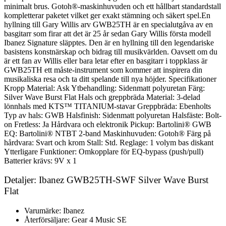
minimalt brus. Gotoh®-maskinhuvuden och ett hållbart standardstall
kompletterar paketet vilket ger exakt stämning och säkert spel.En
hyllning till Gary Willis arv GWB25TH är en specialutgåva av en
basgitarr som firar att det är 25 år sedan Gary Willis första modell
Ibanez Signature släpptes. Den är en hyllning till den legendariske
basistens konstnärskap och bidrag till musikvärlden. Oavsett om du
är ett fan av Willis eller bara letar efter en basgitarr i toppklass är
GWB25TH ett måste-instrument som kommer att inspirera din
musikaliska resa och ta ditt spelande till nya höjder. Specifikationer
Kropp Material: Ask Ytbehandling: Sidenmatt polyuretan Färg:
Silver Wave Burst Flat Hals och greppbräda Material: 3-delad
lönnhals med KTS™ TITANIUM-stavar Greppbräda: Ebenholts
Typ av hals: GWB Halsfinish: Sidenmatt polyuretan Halsfäste: Bolt-
on Fretless: Ja Hårdvara och elektronik Pickup: Bartolini® GWB
EQ: Bartolini® NTBT 2-band Maskinhuvuden: Gotoh® Färg på
hårdvara: Svart och krom Stall: Std. Reglage: 1 volym bas diskant
Ytterligare Funktioner: Omkopplare för EQ-bypass (push/pull)
Batterier krävs: 9V x 1
Detaljer: Ibanez GWB25TH-SWF Silver Wave Burst
Flat
Varumärke: Ibanez
Återförsäljare: Gear 4 Music SE