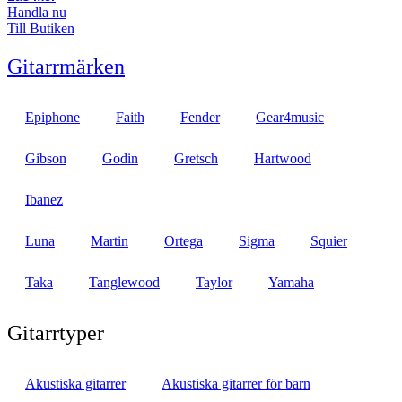
Handla nu
Till Butiken
Gitarrmärken
Epiphone
Faith
Fender
Gear4music
Gibson
Godin
Gretsch
Hartwood
Ibanez
Luna
Martin
Ortega
Sigma
Squier
Taka
Tanglewood
Taylor
Yamaha
Gitarrtyper
Akustiska gitarrer
Akustiska gitarrer för barn