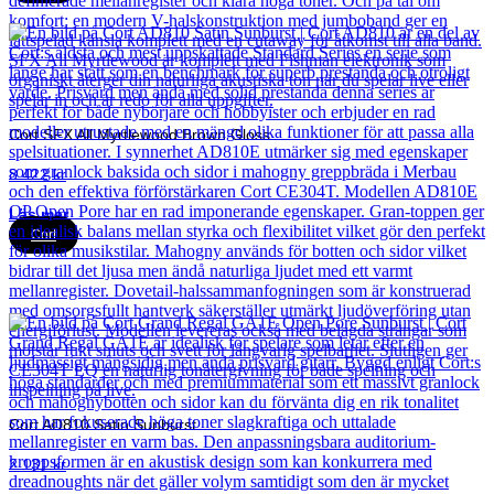
Cort SFX All Myrtlewood Brown Gloss
8 422
kr
Läs mer
Cort
Cort AD810 Satin Sunburst
2 131
kr