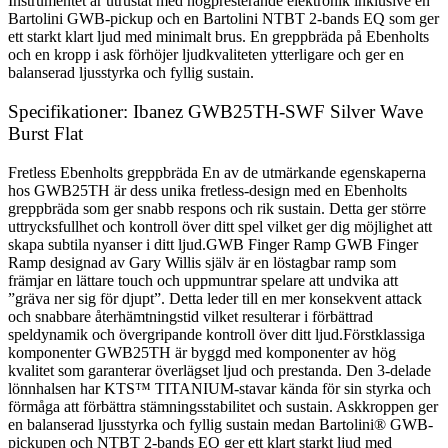
Instrumentet är utrustat med högpresterande elektronik inklusive en
Bartolini GWB-pickup och en Bartolini NTBT 2-bands EQ som ger
ett starkt klart ljud med minimalt brus. En greppbräda på Ebenholts
och en kropp i ask förhöjer ljudkvaliteten ytterligare och ger en
balanserad ljusstyrka och fyllig sustain.
Specifikationer: Ibanez GWB25TH-SWF Silver Wave
Burst Flat
Fretless Ebenholts greppbräda En av de utmärkande egenskaperna
hos GWB25TH är dess unika fretless-design med en Ebenholts
greppbräda som ger snabb respons och rik sustain. Detta ger större
uttrycksfullhet och kontroll över ditt spel vilket ger dig möjlighet att
skapa subtila nyanser i ditt ljud.GWB Finger Ramp GWB Finger
Ramp designad av Gary Willis själv är en löstagbar ramp som
främjar en lättare touch och uppmuntrar spelare att undvika att
”gräva ner sig för djupt”. Detta leder till en mer konsekvent attack
och snabbare återhämtningstid vilket resulterar i förbättrad
speldynamik och övergripande kontroll över ditt ljud.Förstklassiga
komponenter GWB25TH är byggd med komponenter av hög
kvalitet som garanterar överlägset ljud och prestanda. Den 3-delade
lönnhalsen har KTS™ TITANIUM-stavar kända för sin styrka och
förmåga att förbättra stämningsstabilitet och sustain. Askkroppen ger
en balanserad ljusstyrka och fyllig sustain medan Bartolini® GWB-
pickupen och NTBT 2-bands EQ ger ett klart starkt ljud med