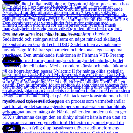
Cort Blue Moon TBS Limited Edition w/Case
21 435
kr
Läs mer
Cort
Cort Sunset Nylectric II Natural
7 135
kr
Läs mer
Cort