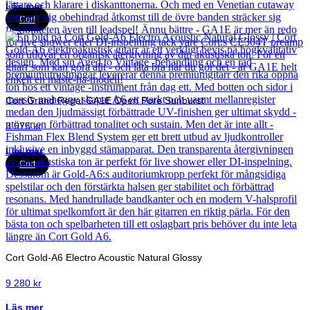
Läs mer
Cort
Cort Grand Regal GA1E Open Pore Sunburst
3 575
kr
Läs mer
Cort
Cort Gold-A6 Electro Acoustic Natural Glossy
9 280
kr
Läs mer