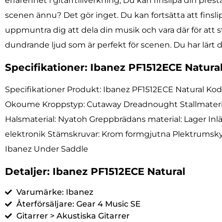
erfarenhet i gitarrtillverkning; Du kan finslipa din p
scenen ännu? Det gör inget. Du kan fortsätta att finsl
uppmuntra dig att dela din musik och vara där för att s
dundrande ljud som är perfekt för scenen. Du har lärt dig
Specifikationer: Ibanez PF1512ECE Natura
Specifikationer Produkt: Ibanez PF1512ECE Natural Kod:
Okoume Kroppstyp: Cutaway Dreadnought Stallmaterial:
Halsmaterial: Nyatoh Greppbrädans material: Lager Inl
elektronik Stämskruvar: Krom formgjutna Plektrumskyd
Ibanez Under Saddle
Detaljer: Ibanez PF1512ECE Natural
Varumärke: Ibanez
Återförsäljare: Gear 4 Music SE
Gitarrer > Akustiska Gitarrer