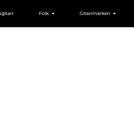
sgitarr
Folk
Gitarrmärken