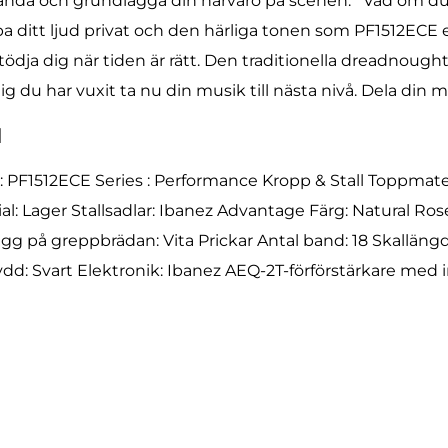
restanda och grundlägga din närvaro på scenen. Vad om du 
ipa ditt ljud privat och den härliga tonen som PF1512EC
tödja dig när tiden är rätt. Den traditionella dreadnoug
 du har vuxit ta nu din musik till nästa nivå. Dela din mus
l
 PF1512ECE Series : Performance Kropp & Stall Toppmater
 Lager Stallsadlar: Ibanez Advantage Färg: Natural Rose
ägg på greppbrädan: Vita Prickar Antal band: 18 Skalläng
d: Svart Elektronik: Ibanez AEQ-2T-förförstärkare med