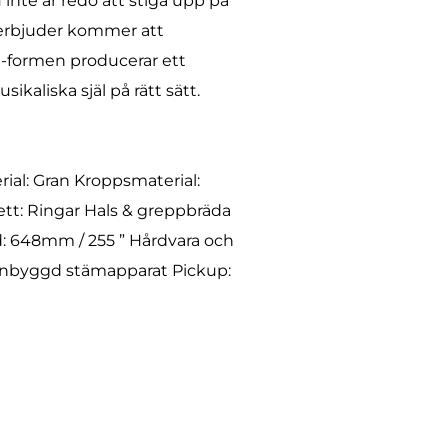
inte är redo att stiga upp på
E erbjuder kommer att
ht-formen producerar ett
ikaliska själ på rätt sätt.
ial: Gran Kroppsmaterial:
tt: Ringar Hals & greppbräda
d: 648mm / 255 ” Hårdvara och
 inbyggd stämapparat Pickup: