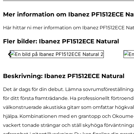
Mer information om Ibanez PF1512ECE Na
Här hittar ni mer information om Ibanez PF1512ECE Natur
Fler bilder: Ibanez PF1512ECE Natural
Beskrivning: Ibanez PF1512ECE Natural
Det är dags för din debut. Lämna sovrumsföreställnin
för ditt första framträdande. Ha professionellt förtroe
välkonstruerade akustiska gitarr som omfattar högkvali
hjälpa. Kombinationen med en grantopp och Okoume-b
vackert tonade strängar och ställ skyhöga förväntningar