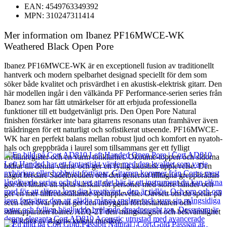
EAN: 4549763349392
MPN: 310247311414
Mer information om Ibanez PF16MWCE-WK
Weathered Black Open Pore
Ibanez PF16MWCE-WK är en exceptionell fusion av traditionellt
hantverk och modern spelbarhet designad speciellt för dem som
söker både kvalitet och prisvärdhet i en akustisk-elektrisk gitarr. Den
här modellen ingår i den välkända PF Performance-serien series från
Ibanez som har fått utmärkelser för att erbjuda professionella
funktioner till ett budgetvänligt pris. Den Open Pore Natural
finishen förstärker inte bara gitarrens resonans utan framhäver även
träådringen för ett naturligt och sofistikerat utseende. PF16MWCE-
WK har en perfekt balans mellan robust ljud och komfort en nyatoh-
hals och greppbräda i laurel som tillsammans ger ett fylligt
mellanregister och en varm tonklarhet. Okoume-toppen och sidorna
bidrar till denna värme och ger en fyllig akustisk upplevelse. Den
något bredare Sadelbredden och den generöst tilltagna greppbrädan
gör det lättare att spela särskilt för personer med större händer och
ger en mer tillfredsställande spelupplevelse. Oavsett om du spelar på
scen eller övar privat ger den inbyggda förförstärkaren och
stämapparaten Ibanez AEQ-2T den mångsidighet och bekvämlighet
som krävs av dagens kräsna musiker.