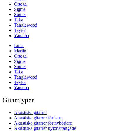
Ortega
Sigma
Squier
Taka
Tanglewood
Taylor
Yamaha
Luna
Martin
Ortega
Sigma
Squier
Taka
Tanglewood
Taylor
Yamaha
Gitarrtyper
Akustiska gitarrer
Akustiska gitarrer för barn
Akustiska gitarrer för nybörjare
Akustiska gitarrer nylonsträngade