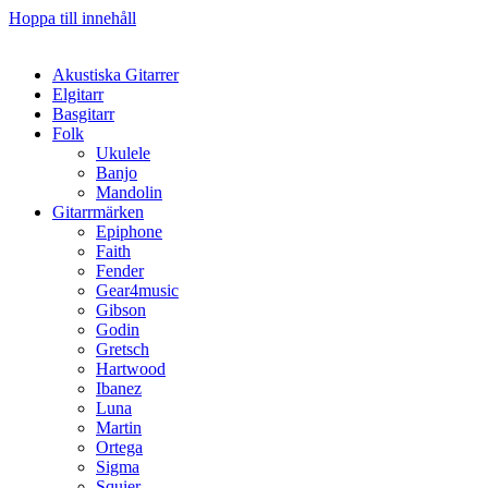
Hoppa till innehåll
Akustiska Gitarrer
Elgitarr
Basgitarr
Folk
Ukulele
Banjo
Mandolin
Gitarrmärken
Epiphone
Faith
Fender
Gear4music
Gibson
Godin
Gretsch
Hartwood
Ibanez
Luna
Martin
Ortega
Sigma
Squier