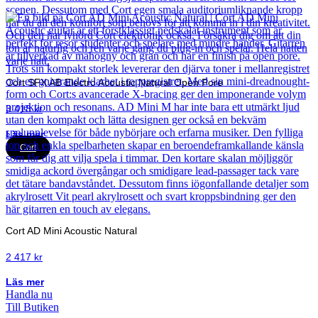
Cort SFX AB Electro Acoustic Natural Open Pore
3 418
kr
Läs mer
Cort
Cort AD Mini Acoustic Natural
2 417
kr
Läs mer
Handla nu
Till Butiken