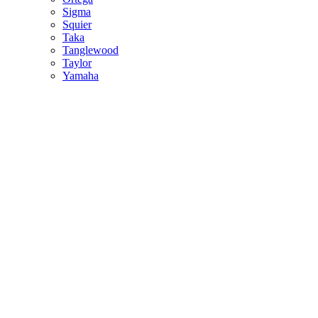
Sigma
Squier
Taka
Tanglewood
Taylor
Yamaha