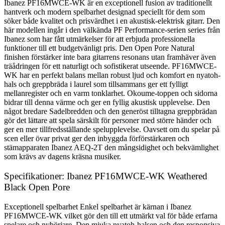
Ibanez PF16MWCE-WK är en exceptionell fusion av traditionellt
hantverk och modern spelbarhet designad speciellt för dem som
söker både kvalitet och prisvärdhet i en akustisk-elektrisk gitarr. Den
här modellen ingår i den välkända PF Performance-serien series från
Ibanez som har fått utmärkelser för att erbjuda professionella
funktioner till ett budgetvänligt pris. Den Open Pore Natural
finishen förstärker inte bara gitarrens resonans utan framhäver även
träådringen för ett naturligt och sofistikerat utseende. PF16MWCE-
WK har en perfekt balans mellan robust ljud och komfort en nyatoh-
hals och greppbräda i laurel som tillsammans ger ett fylligt
mellanregister och en varm tonklarhet. Okoume-toppen och sidorna
bidrar till denna värme och ger en fyllig akustisk upplevelse. Den
något bredare Sadelbredden och den generöst tilltagna greppbrädan
gör det lättare att spela särskilt för personer med större händer och
ger en mer tillfredsställande spelupplevelse. Oavsett om du spelar på
scen eller övar privat ger den inbyggda förförstärkaren och
stämapparaten Ibanez AEQ-2T den mångsidighet och bekvämlighet
som krävs av dagens kräsna musiker.
Specifikationer: Ibanez PF16MWCE-WK Weathered
Black Open Pore
Exceptionell spelbarhet Enkel spelbarhet är kärnan i Ibanez
PF16MWCE-WK vilket gör den till ett utmärkt val för både erfarna
spelare och nybörjare. Den mjuka nyatoh-halsen och den responsiva