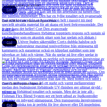
Andra populära produkter
Cort
Cort AD810 Left Handed Open Pore
2 417
kr
Läs mer
Cort
Cort Gold Passion Natural
19 061
kr
Läs mer
Cort