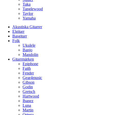
Taka
Tanglewood
Taylor
Yamaha
Akustiska Gitarrer
Elgitarr
Basgitarr
Folk
Ukulele
Banjo
Mandolin
Gitarrmärken
Epiphone
Faith
Fender
Gear4music
Gibson
Godin
Gretsch
Hartwood
Ibanez
Luna
Martin
Ortega