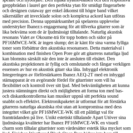
greppbrädan i laurel ger den perfekta ytan för smidigt fingerarbete
och designen cutaway ger enkel åtkomst till högre band vilket
säkerställer att invecklade solon och komplexa ackord kan utföras
med precision. Denna uppmärksamhet på spelarens upplevelse
understryker Ibanez:s engagemang för att tillverka gitarrer som är
lika bekväma som de är ljudmässigt tilltalande. Naturlig akustisk
resonans Valet av Okoume-trä för topp botten och sidor på
PF16MWCE-WK är ingen slump; det är känt för sina varma fylliga
toner som förbättrar den akustiska resonansen. Detta materialval i
kombination med finishen Open Pore gör att gitarrens naturliga ljud
kan blomstra särskilt när den inte är ansluten till elnätet. Den
akustiska projektionen är fyllig och omslutande och fångar verkligen
essensen av hur en akustisk gitarr ska låta. Inbyggd elektronik
Integreringen av förförstärkaren Ibanez AEQ-2T med en inbyggd
stämapparat är en avgörande fördel för gitarrister som vill ha
flexibilitet och kontroll över sitt ljud. Med bekvämligheten att kunna
justera stämningen direkt och möjligheten att forma ton med bas-
och diskantkontrollerna kan musiker uppnå sitt perfekta sound
snabbt och effektivt. Elektronikpaketet är utformat för att förstärka
gitarrens naturliga akustiska röst utan att kompromissa med dess
integritet vilket gör PF16MWCE-WK till ett pålitligt val för
framträdanden på live. Unikt estetiskt tilltalande Apart Utöver sina
ljudmässiga kvaliteter har Ibanez PF16MWCE-WK en visuell
charm som tilltalar gitarrister som värdesätter estetik lika mycket som