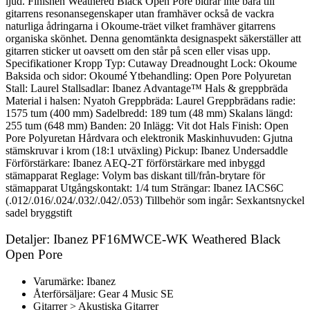
ljud. Finishen Weathered Black Open Pore bidrar inte bara till
gitarrens resonansegenskaper utan framhäver också de vackra
naturliga ådringarna i Okoume-träet vilket framhäver gitarrens
organiska skönhet. Denna genomtänkta designaspekt säkerställer att
gitarren sticker ut oavsett om den står på scen eller visas upp.
Specifikationer Kropp Typ: Cutaway Dreadnought Lock: Okoume
Baksida och sidor: Okoumé Ytbehandling: Open Pore Polyuretan
Stall: Laurel Stallsadlar: Ibanez Advantage™ Hals & greppbräda
Material i halsen: Nyatoh Greppbräda: Laurel Greppbrädans radie:
1575 tum (400 mm) Sadelbredd: 189 tum (48 mm) Skalans längd:
255 tum (648 mm) Banden: 20 Inlägg: Vit dot Hals Finish: Open
Pore Polyuretan Hårdvara och elektronik Maskinhuvuden: Gjutna
stämskruvar i krom (18:1 utväxling) Pickup: Ibanez Undersaddle
Förförstärkare: Ibanez AEQ-2T förförstärkare med inbyggd
stämapparat Reglage: Volym bas diskant till/från-brytare för
stämapparat Utgångskontakt: 1/4 tum Strängar: Ibanez IACS6C
(.012/.016/.024/.032/.042/.053) Tillbehör som ingår: Sexkantsnyckel
sadel bryggstift
Detaljer: Ibanez PF16MWCE-WK Weathered Black
Open Pore
Varumärke: Ibanez
Återförsäljare: Gear 4 Music SE
Gitarrer > Akustiska Gitarrer