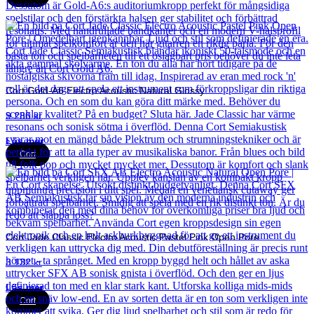
Cort Gold-A6 Electro Acoustic Natural Glossy
9 280
kr
Läs mer
Cort
Cort Jade Classic Electro Acoustic Pastel Pink Open Pore
3 132
kr
Läs mer
Cort