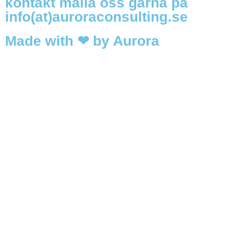
kontakt maila oss gärna på
info(at)auroraconsulting.se
Made with ❤ by Aurora