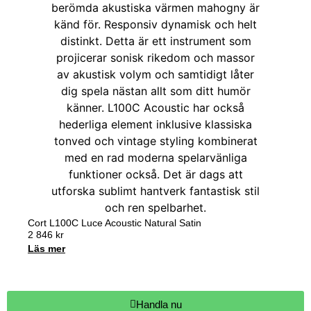
Cort L100C Luce Acoustic Natural Satin
2 846
kr
Läs mer
Handla nu