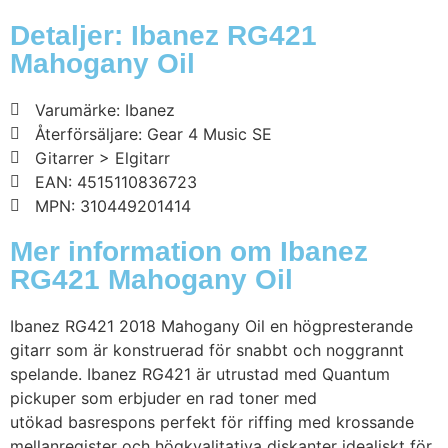
Detaljer: Ibanez RG421
Mahogany Oil
Varumärke: Ibanez
Återförsäljare: Gear 4 Music SE
Gitarrer > Elgitarr
EAN: 4515110836723
MPN: 310449201414
Mer information om Ibanez
RG421 Mahogany Oil
Ibanez RG421 2018 Mahogany Oil en högpresterande
gitarr som är konstruerad för snabbt och noggrannt
spelande. Ibanez RG421 är utrustad med Quantum
pickuper som erbjuder en rad toner med
utökad basrespons perfekt för riffing med krossande
mellanregister och högkvalitativa diskanter idealiskt för