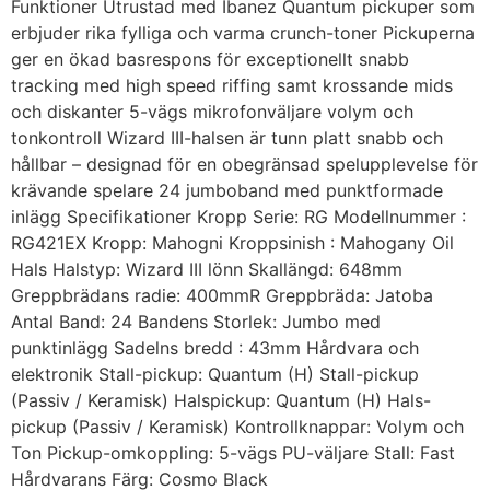
Funktioner Utrustad med Ibanez Quantum pickuper som
erbjuder rika fylliga och varma crunch-toner Pickuperna
ger en ökad basrespons för exceptionellt snabb
tracking med high speed riffing samt krossande mids
och diskanter 5-vägs mikrofonväljare volym och
tonkontroll Wizard III-halsen är tunn platt snabb och
hållbar – designad för en obegränsad spelupplevelse för
krävande spelare 24 jumboband med punktformade
inlägg Specifikationer Kropp Serie: RG Modellnummer :
RG421EX Kropp: Mahogni Kroppsinish : Mahogany Oil
Hals Halstyp: Wizard III lönn Skallängd: 648mm
Greppbrädans radie: 400mmR Greppbräda: Jatoba
Antal Band: 24 Bandens Storlek: Jumbo med
punktinlägg Sadelns bredd : 43mm Hårdvara och
elektronik Stall-pickup: Quantum (H) Stall-pickup
(Passiv / Keramisk) Halspickup: Quantum (H) Hals-
pickup (Passiv / Keramisk) Kontrollknappar: Volym och
Ton Pickup-omkoppling: 5-vägs PU-väljare Stall: Fast
Hårdvarans Färg: Cosmo Black